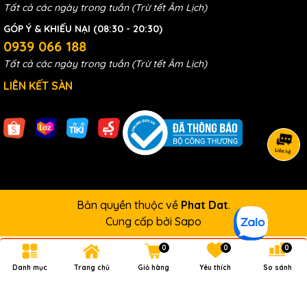
Tất cả các ngày trong tuần (Trừ tết Âm Lịch)
GÓP Ý & KHIẾU NẠI (08:30 - 20:30)
0939 066 188
Tất cả các ngày trong tuần (Trừ tết Âm Lịch)
LIÊN KẾT SÀN
Bản quyền thuộc về
Phat Dat
.
Cung cấp bởi
Sapo
0
0
0
Danh mục
Trang chủ
Giỏ hàng
Yêu thích
So sánh