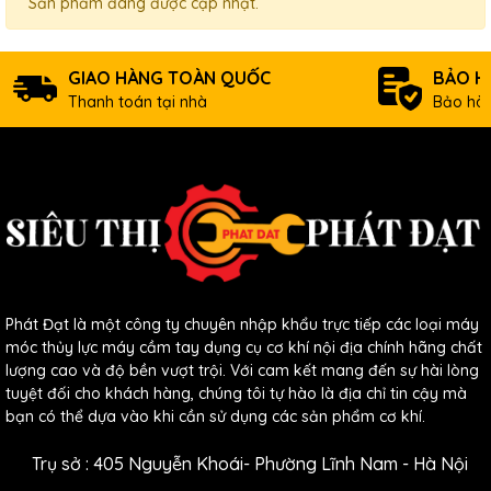
Sản phẩm đang được cập nhật.
GIAO HÀNG TOÀN QUỐC
BẢO H
Thanh toán tại nhà
Bảo hàn
Phát Đạt là một công ty chuyên nhập khẩu trực tiếp các loại máy
móc thủy lực máy cầm tay dụng cụ cơ khí nội địa chính hãng chất
lượng cao và độ bền vượt trội. Với cam kết mang đến sự hài lòng
tuyệt đối cho khách hàng, chúng tôi tự hào là địa chỉ tin cậy mà
bạn có thể dựa vào khi cần sử dụng các sản phẩm cơ khí.
Trụ sở : 405 Nguyễn Khoái- Phường Lĩnh Nam - Hà Nội