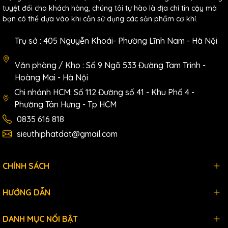
tuyệt đối cho khách hàng, chúng tôi tự hào là địa chỉ tin cậy mà
bạn có thể dựa vào khi cần sử dụng các sản phẩm cơ khí.
Trụ sở : 405 Nguyễn Khoái- Phường Lĩnh Nam - Hà Nội
Văn phòng / Kho : Số 9 Ngõ 533 Đường Tam Trinh -
Hoàng Mai - Hà Nội
Chi nhánh HCM: Số 112 Đường số 41 - Khu Phố 4 -
Phường Tân Hưng - Tp HCM
0835 616 818
sieuthiphatdat@gmail.com
CHÍNH SÁCH
HƯỚNG DẪN
DANH MỤC NỔI BẬT