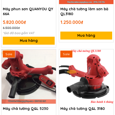
Máy phun sơn QUANYOU QY
Máy chà tường làm sơn bả
66A
QL3180
5.820.000₫
1.250.000₫
6.500.000₫
*Giá đã bao gồm VAT
Mua hàng
Mua hàng
Sale
Sale
Máy chà tường Q&L 5230
Máy chà tường Q&L 3180