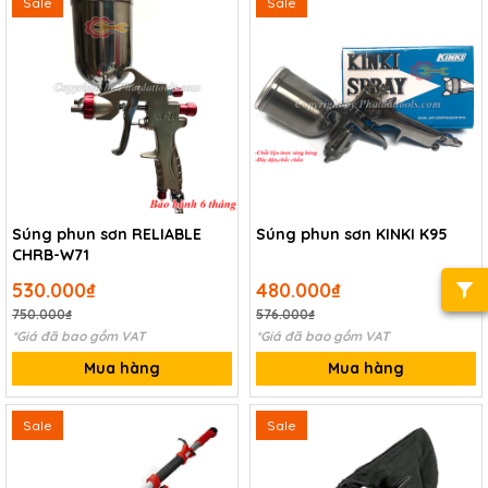
Sale
Sale
Súng phun sơn RELIABLE
Súng phun sơn KINKI K95
CHRB-W71
530.000₫
480.000₫
750.000₫
576.000₫
*Giá đã bao gồm VAT
*Giá đã bao gồm VAT
Mua hàng
Mua hàng
Sale
Sale