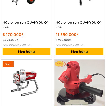
Máy phun sơn QUANYOU QY
Máy phun sơn QUANYOU QY
99A
98A
8.170.000₫
11.850.000₫
8.990.000₫
11.990.000₫
*Giá đã bao gồm VAT
*Giá đã bao gồm VAT
Mua hàng
Mua hàng
Sale