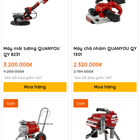
Máy mài tường QUANYOU
Máy chà nhám QUANYOU QY
QY 8231
1301
3.200.000₫
2.320.000₫
4.200.000₫
2.784.000₫
*Giá đã bao gồm VAT
*Giá đã bao gồm VAT
Mua hàng
Mua hàng
Sale
Sale