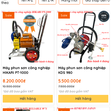
Tên A-Z
Tên Z-A
Hàng mới
Giá thấp đến c
theo:
Sale
Sale
Máy phun sơn công nghiệp
Máy phun sơn công nghiệp
HIKARI PT-1000
KDS 980
8.200.000₫
5.500.000₫
10.500.000₫
7.500.000₫
*Giá đã bao gồm VAT
*Giá đã bao gồm VAT
Hết hàng
Hết hàng