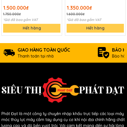
1.500.000₫
1.350.000₫
1.750.000₫
1.600.000₫
*Giá đã bao gồm VAT
*Giá đã bao gồm VAT
Hết hàng
Hết hàng
GIAO HÀNG TOÀN QUỐC
BẢO H
Thanh toán tại nhà
Bảo hàn
Phát Đạt là một công ty chuyên nhập khẩu trực tiếp các loại máy
móc thủy lực máy cầm tay dụng cụ cơ khí nội địa chính hãng chất
lượng cao và độ bền vượt trội. Với cam kết mang đến sự hài lòng