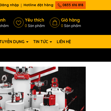
Đăng nhập
Hotline đặt hàng:
0835 616 818
ánh
Yêu thích
Giỏ hàng
phẩm
0
Sản phẩm
0
Sản phẩm
TUYỂN DỤNG
TIN TỨC
LIÊN HỆ