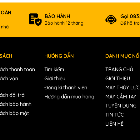
TOÀN
BẢO HÀNH
Gọi 083
Bảo hành 12 tháng
Để hỗ tr
 nhà
 SÁCH
HƯỚNG DẪN
DANH MỤC NỔI
sách thanh toán
Tìm kiếm
TRANG CHỦ
sách vận
Giới thiệu
GIỚI THIỆU
Đăng kí thành viên
MÁY THỦY LỰC
ách đổi trả
Hướng dẫn mua hàng
MÁY CẦM TAY
sách bảo hành
TUYỂN DỤNG
sách bảo mật
TIN TỨC
LIÊN HỆ