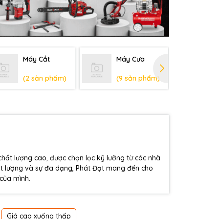
Máy Cắt
Máy Cưa
Má
(2 sản phẩm)
(9 sản phẩm)
(1
ất lượng cao, được chọn lọc kỹ lưỡng từ các nhà
chất lượng và sự đa dạng, Phát Đạt mang đến cho
 của mình.
Giá cao xuống thấp