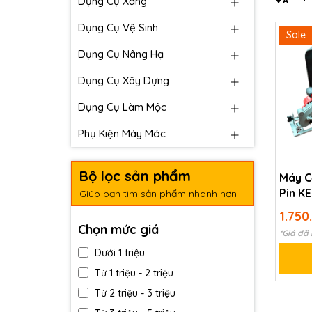
Dụng Cụ Xăng
Dụng Cụ Vệ Sinh
Sale
Dụng Cụ Nâng Hạ
Dụng Cụ Xây Dựng
Dụng Cụ Làm Mộc
Phụ Kiện Máy Móc
Bộ lọc sản phẩm
Máy C
Pin K
Giúp bạn tìm sản phẩm nhanh hơn
1.750
Chọn mức giá
*Giá đã
Dưới 1 triệu
Từ 1 triệu - 2 triệu
Từ 2 triệu - 3 triệu