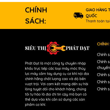
CHÍNH
GIAO HÀNG 
QUỐC
SÁCH:
Thanh toán tại
CHÍNH
Chính 
Chính 
Phát Đạt là một công ty chuyên nhập
chuyển
khẩu trực tiếp các loại máy móc thủy
lực máy cầm tay dụng cụ cơ khí nội địa
Chính s
chính hãng chất lượng cao và độ bền
Chính 
vượt trội. Với cam kết mang đến sự hài
Chính 
lòng tuyệt đối cho khách hàng, chúng
tôi tự hào là địa chỉ tin cậy mà bạn có
thể dựa vào khi cần sử dụng các sản
phẩm cơ khí.