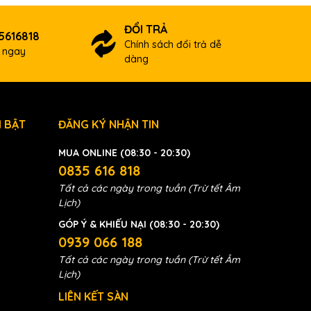
ĐỔI TRẢ
5616818
Chính sách đổi trả dễ
ợ ngay
dàng
 BẬT
ĐĂNG KÝ NHẬN TIN
MUA ONLINE (08:30 - 20:30)
0835 616 818
Tất cả các ngày trong tuần (Trừ tết Âm
Lịch)
GÓP Ý & KHIẾU NẠI (08:30 - 20:30)
0939 066 188
Tất cả các ngày trong tuần (Trừ tết Âm
Lịch)
LIÊN KẾT SÀN