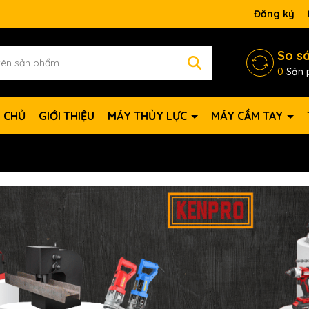
Đăng ký
So s
0
Sản 
 CHỦ
GIỚI THIỆU
MÁY THỦY LỰC
MÁY CẦM TAY