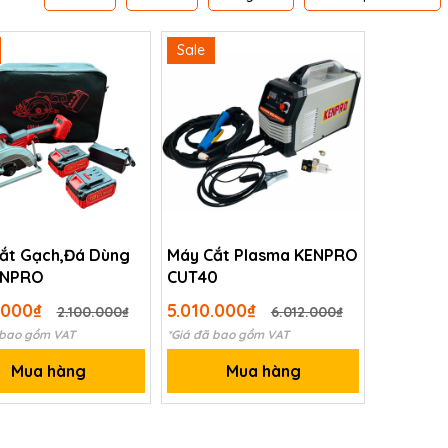
Sale
ắt Gạch,Đá Dùng
Máy Cắt Plasma KENPRO
ENPRO
CUT40
.000₫
5.010.000₫
2.100.000₫
6.012.000₫
 bao gồm VAT
*Giá đã bao gồm VAT
Mua hàng
Mua hàng