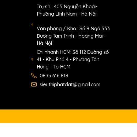
Trụ sở : 405 Nguyễn Khoái-
Phường Lĩnh Nam - Hà Nội
Văn phòng / Kho : Số 9 Ngõ 533
Đường Tam Trinh - Hoàng Mai -
Hà Nội
Chi nhánh HCM: Số 112 Đường số
41 - Khu Phố 4 - Phường Tân
Hưng - Tp HCM
0835 616 818
sieuthiphatdat@gmail.com