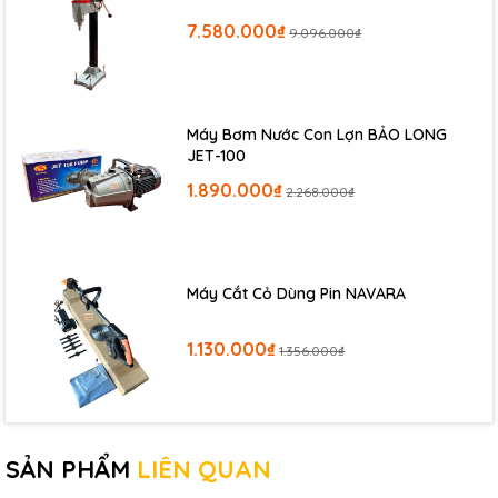
sử dụng cũng như di chuyển dễ dàng. Đặc biệt, máy có thể cắt
7.580.000₫
9.096.000₫
được tất cả các kim loại như sắt, thép có độ dày tối đa là
12mm. Máy mồi hồ quang cảm ứng, sở hữu dòng cắt ổn định,
êm ái,cho đường cắt đẹp và có tính chính xác cao, vết cắt khá
mịn và không nhám. Vỏ máy làm từ kim loại, sơn tĩnh điện
chống va đập tốt, chống han gỉ hiệu quả.
Máy Bơm Nước Con Lợn BẢO LONG
JET-100
1.890.000₫
2.268.000₫
Máy Cắt Cỏ Dùng Pin NAVARA
1.130.000₫
1.356.000₫
SẢN PHẨM
LIÊN QUAN