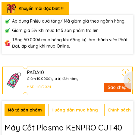
Khuyến mãi đặc biệt !!!
Áp dụng Phiếu quà tặng/ Mã giảm giá theo ngành hàng.
Giảm giá 5% khi mua từ 5 sản phẩm trở lên.
Tặng 50.000₫ mua hàng khi đăng ký làm thành viên Phát
Đạt, áp dụng khi mua Online.
PADA10
Giảm 10.000đ giá trị đơn hàng
HSD: 1/1/2024
Sao chép
Mô tả sản phẩm
Hướng dẫn mua hàng
Chính sách b
Máy Cắt Plasma KENPRO CUT40