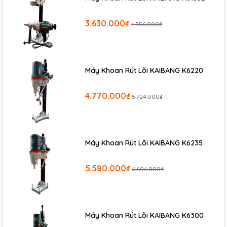
3.630.000₫
4.356.000₫
Máy Khoan Rút Lõi KAIBANG K6220
4.770.000₫
5.724.000₫
Máy Khoan Rút Lõi KAIBANG K6235
5.580.000₫
6.696.000₫
Máy Cắt Plasma KENPRO CUT40
thiết kế với trọng lượng nhẹ,
Máy Khoan Rút Lõi KAIBANG K6300
kiểu dáng nhỏ gọn sẽ hỗ trợ người dùng trong suốt quá trình