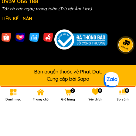
0939 066 188
hàn,đầu lọc nước khí nén...
Tất cả các ngày trong tuần (Trừ tết Âm Lịch)
Xem thêm các sản phẩm tại
ĐÂY
LIÊN KẾT SÀN
Bản quyền thuộc về
Phat Dat
.
Cung cấp bởi
Sapo
0
0
0
Danh mục
Trang chủ
Giỏ hàng
Yêu thích
So sánh