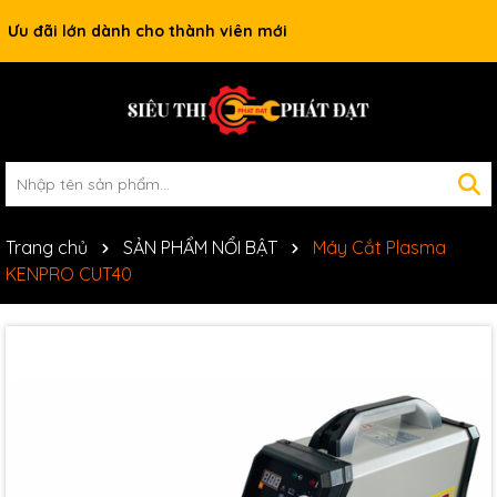
Ưu đãi lớn dành cho thành viên mới
Trang chủ
SẢN PHẨM NỔI BẬT
Máy Cắt Plasma
KENPRO CUT40