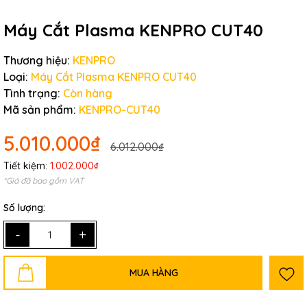
Máy Cắt Plasma KENPRO CUT40
Thương hiệu:
KENPRO
Loại:
Máy Cắt Plasma KENPRO CUT40
Tình trạng:
Còn hàng
Mã sản phẩm:
KENPRO-CUT40
5.010.000₫
6.012.000₫
Tiết kiệm:
1.002.000₫
*Giá đã bao gồm VAT
Số lượng:
-
+
MUA HÀNG