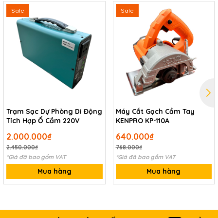
Sale
Sale
Máy Cắt Plasma KENPRO CUT40
có hệ thống lọc nước khí nén
đi kèm,phụ kiện đầy đủ,chỉ cần kết nối đường khí nén và là sử
dụng được rất tiện dụng.
Trạm Sạc Dự Phòng Di Động
Máy Cắt Gạch Cầm Tay
Tích Hợp Ổ Cắm 220V
KENPRO KP-110A
2.000.000₫
640.000₫
2.450.000₫
768.000₫
*Giá đã bao gồm VAT
*Giá đã bao gồm VAT
Mua hàng
Mua hàng