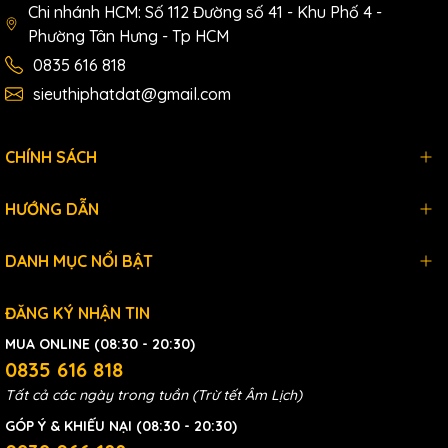
Chi nhánh HCM: Số 112 Đường số 41 - Khu Phố 4 -
Phường Tân Hưng - Tp HCM
0835 616 818
sieuthiphatdat@gmail.com
CHÍNH SÁCH
HƯỚNG DẪN
DANH MỤC NỔI BẬT
ĐĂNG KÝ NHẬN TIN
MUA ONLINE (08:30 - 20:30)
0835 616 818
Tất cả các ngày trong tuần (Trừ tết Âm Lịch)
GÓP Ý & KHIẾU NẠI (08:30 - 20:30)
Bộ sản phẩm bao gồm :Máy,dây cắt 4m,kẹp mát,mặt nạ