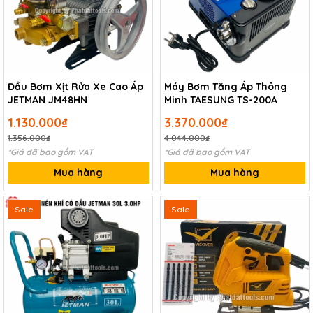
Đầu Bơm Xịt Rửa Xe Cao Áp
Máy Bơm Tăng Áp Thông
JETMAN JM48HN
Minh TAESUNG TS-200A
1.130.000₫
3.370.000₫
1.356.000₫
4.044.000₫
*Giá đã bao gồm VAT
*Giá đã bao gồm VAT
Mua hàng
Mua hàng
Sale
Sale