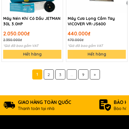
Máy Nén Khí Có Dầu JETMAN
Máy Cưa Lọng Cầm Tay
30L 3.0HP
VICOVER VR-JS600
2.050.000₫
440.000₫
2.350.000₫
470.000₫
*Giá đã bao gồm VAT
*Giá đã bao gồm VAT
Hết hàng
Hết hàng
1
2
3
...
9
»
GIAO HÀNG TOÀN QUỐC
BẢO H
Thanh toán tại nhà
Bảo hàn