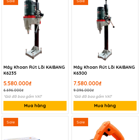
Sale
Sale
Máy Khoan Rút Lõi KAIBANG
Máy Khoan Rút Lõi KAIBANG
K6235
K6300
5.580.000₫
7.580.000₫
6.696.000₫
9.096.000₫
*Giá đã bao gồm VAT
*Giá đã bao gồm VAT
Mua hàng
Mua hàng
Sale
Sale