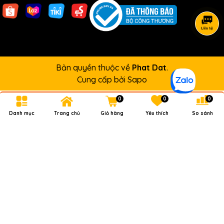
Bản quyền thuộc về
Phat Dat
.
Cung cấp bởi
Sapo
0
0
0
Danh mục
Trang chủ
Giỏ hàng
Yêu thích
So sánh