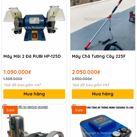
Máy Mài 2 Đá RUBI HP-125D
Máy Chà Tường Cây 225F
1.090.000₫
2.050.000₫
1.308.000₫
2.550.000₫
*Giá đã bao gồm VAT
*Giá đã bao gồm VAT
Mua hàng
Mua hàng
Sale
Sale