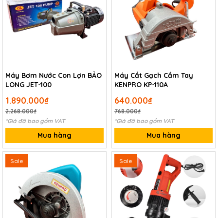
Máy Bơm Nước Con Lợn BẢO
Máy Cắt Gạch Cầm Tay
LONG JET-100
KENPRO KP-110A
1.890.000₫
640.000₫
2.268.000₫
768.000₫
*Giá đã bao gồm VAT
*Giá đã bao gồm VAT
Mua hàng
Mua hàng
Sale
Sale