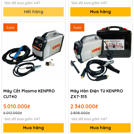
*Giá đã bao gồm VAT
*Giá đã bao gồm VAT
Hết hàng
Mua hàng
Sale
Sale
Máy Cắt Plasma KENPRO
Máy Hàn Điện Tử KENPRO
CUT40
ZX7-315
5.010.000₫
2.340.000₫
6.012.000₫
2.808.000₫
*Giá đã bao gồm VAT
*Giá đã bao gồm VAT
Mua hàng
Mua hàng