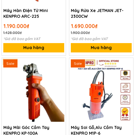
Máy Hàn Điện Tử Mini
Máy Rửa Xe JETMAN JET-
KENPRO ARC-225
2300CW
1.190.000₫
1.690.000₫
1.428.000₫
1.900.000₫
*Giá đã bao gồm VAT
*Giá đã bao gồm VAT
Mua hàng
Mua hàng
Sale
Sale
Máy Mài Góc Cầm Tay
Máy Soi Gỗ,Alu Cầm Tay
KENPRO KP-100A
KENPRO M1P-6