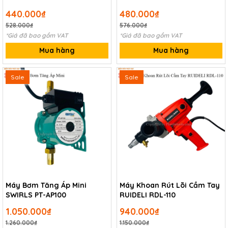
440.000₫
480.000₫
528.000₫
576.000₫
*Giá đã bao gồm VAT
*Giá đã bao gồm VAT
Mua hàng
Mua hàng
Sale
Sale
Máy Bơm Tăng Áp Mini
Máy Khoan Rút Lõi Cầm Tay
SWIRLS PT-AP100
RUIDELI RDL-110
1.050.000₫
940.000₫
1.260.000₫
1.150.000₫