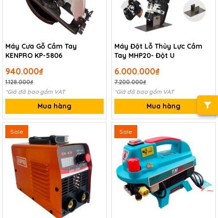
Máy Cưa Gỗ Cầm Tay
Máy Đột Lỗ Thủy Lực Cầm
KENPRO KP-5806
Tay MHP20- Đột U
940.000₫
6.000.000₫
1.128.000₫
7.200.000₫
*Giá đã bao gồm VAT
*Giá đã bao gồm VAT
Mua hàng
Mua hàng
Sale
Sale