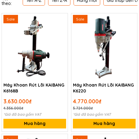
Tên A-Z
Tên Z-A
Hàng mới
Giá thấp đến c
theo:
Sale
Sale
Máy Khoan Rút Lõi KAIBANG
Máy Khoan Rút Lõi KAIBANG
K6168B
K6220
3.630.000₫
4.770.000₫
4.356.000₫
5.724.000₫
*Giá đã bao gồm VAT
*Giá đã bao gồm VAT
Mua hàng
Mua hàng