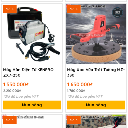
Sale
Sale
Máy Hàn Điện Tử KENPRO
Máy Xoa Vữa Trát Tường MZ-
ZX7-250
380
1.550.000₫
1.650.000₫
2.210.000₫
1.780.000₫
*Giá đã bao gồm VAT
*Giá đã bao gồm VAT
Mua hàng
Mua hàng
Sale
Sale