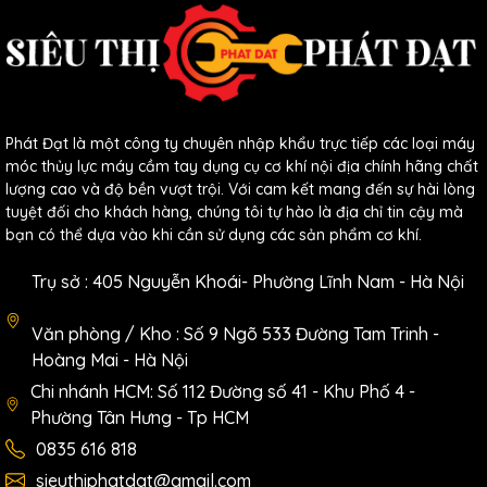
Phát Đạt là một công ty chuyên nhập khẩu trực tiếp các loại máy
móc thủy lực máy cầm tay dụng cụ cơ khí nội địa chính hãng chất
lượng cao và độ bền vượt trội. Với cam kết mang đến sự hài lòng
tuyệt đối cho khách hàng, chúng tôi tự hào là địa chỉ tin cậy mà
bạn có thể dựa vào khi cần sử dụng các sản phẩm cơ khí.
Trụ sở : 405 Nguyễn Khoái- Phường Lĩnh Nam - Hà Nội
Văn phòng / Kho : Số 9 Ngõ 533 Đường Tam Trinh -
Hoàng Mai - Hà Nội
Chi nhánh HCM: Số 112 Đường số 41 - Khu Phố 4 -
Phường Tân Hưng - Tp HCM
0835 616 818
sieuthiphatdat@gmail.com