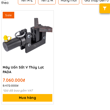
Tên A-Z
Tên Z-A
Hàng mới
Giá thấp đến c
theo:
Sale
Máy Uốn Sắt V Thủy Lực
PADA
7.060.000₫
8.472.000₫
*Giá đã bao gồm VAT
Mua hàng