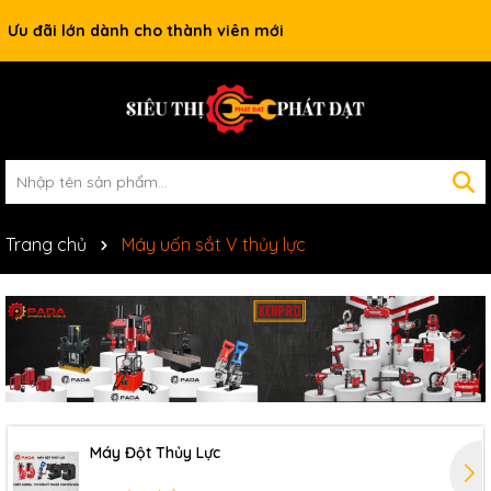
Ưu đãi lớn dành cho thành viên mới
Trang chủ
Máy uốn sắt V thủy lực
Máy Đột Thủy Lực