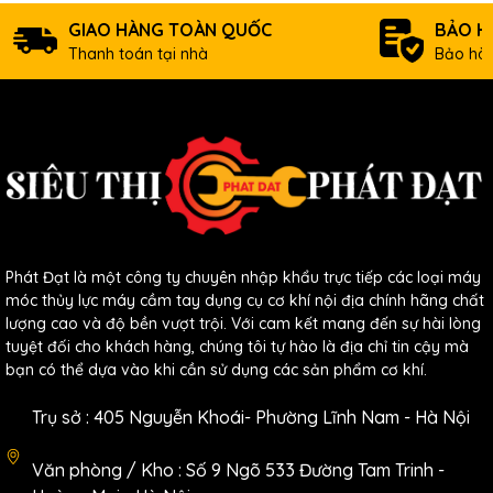
GIAO HÀNG TOÀN QUỐC
BẢO H
Thanh toán tại nhà
Bảo hàn
Phát Đạt là một công ty chuyên nhập khẩu trực tiếp các loại máy
móc thủy lực máy cầm tay dụng cụ cơ khí nội địa chính hãng chất
lượng cao và độ bền vượt trội. Với cam kết mang đến sự hài lòng
tuyệt đối cho khách hàng, chúng tôi tự hào là địa chỉ tin cậy mà
bạn có thể dựa vào khi cần sử dụng các sản phẩm cơ khí.
Trụ sở : 405 Nguyễn Khoái- Phường Lĩnh Nam - Hà Nội
Văn phòng / Kho : Số 9 Ngõ 533 Đường Tam Trinh -