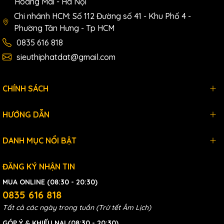
Hoàng Mai - Hà Nội
Chi nhánh HCM: Số 112 Đường số 41 - Khu Phố 4 -
Phường Tân Hưng - Tp HCM
0835 616 818
sieuthiphatdat@gmail.com
CHÍNH SÁCH
HƯỚNG DẪN
DANH MỤC NỔI BẬT
ĐĂNG KÝ NHẬN TIN
MUA ONLINE (08:30 - 20:30)
0835 616 818
Tất cả các ngày trong tuần (Trừ tết Âm Lịch)
GÓP Ý & KHIẾU NẠI (08:30 - 20:30)