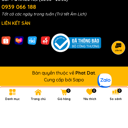
0939 066 188
Tất cả các ngày trong tuần (Trừ tết Âm Lịch)
LIÊN KẾT SÀN
Bản quyền thuộc về
Phat Dat
.
Cung cấp bởi
Sapo
0
0
0
Danh mục
Trang chủ
Giỏ hàng
Yêu thích
So sánh