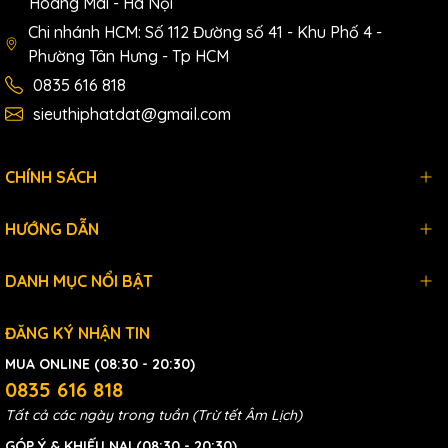
Hoàng Mai - Hà Nội
Chi nhánh HCM: Số 112 Đường số 41 - Khu Phố 4 -
Phường Tân Hưng - Tp HCM
0835 616 818
sieuthiphatdat@gmail.com
CHÍNH SÁCH
HƯỚNG DẪN
DANH MỤC NỔI BẬT
ĐĂNG KÝ NHẬN TIN
MUA ONLINE (08:30 - 20:30)
0835 616 818
Tất cả các ngày trong tuần (Trừ tết Âm Lịch)
GÓP Ý & KHIẾU NẠI (08:30 - 20:30)