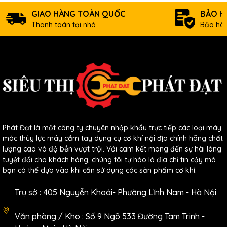
GIAO HÀNG TOÀN QUỐC
BẢO H
Thanh toán tại nhà
Bảo hàn
Phát Đạt là một công ty chuyên nhập khẩu trực tiếp các loại máy
móc thủy lực máy cầm tay dụng cụ cơ khí nội địa chính hãng chất
lượng cao và độ bền vượt trội. Với cam kết mang đến sự hài lòng
tuyệt đối cho khách hàng, chúng tôi tự hào là địa chỉ tin cậy mà
bạn có thể dựa vào khi cần sử dụng các sản phẩm cơ khí.
Trụ sở : 405 Nguyễn Khoái- Phường Lĩnh Nam - Hà Nội
Văn phòng / Kho : Số 9 Ngõ 533 Đường Tam Trinh -