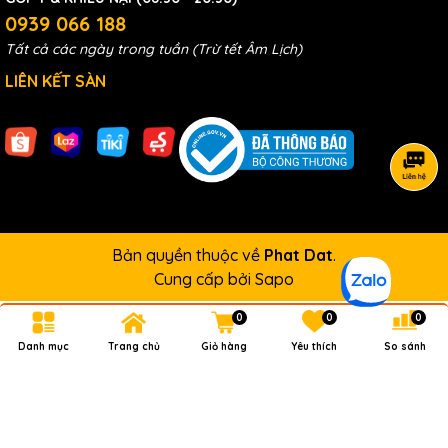
0939 066 188
Tất cả các ngày trong tuần (Trừ tết Âm Lịch)
LIÊN KẾT SÀN
Bản quyền thuộc về
Phat Dat
.
Cung cấp bởi
Sapo
0
0
0
Danh mục
Trang chủ
Giỏ hàng
Yêu thích
So sánh