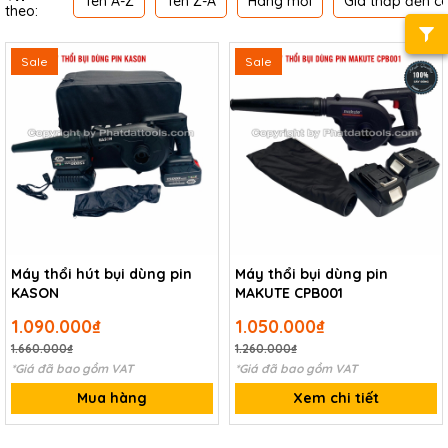
Tên A-Z
Tên Z-A
Hàng mới
Giá thấp đến c
theo:
Sale
Sale
Máy thổi hút bụi dùng pin
Máy thổi bụi dùng pin
KASON
MAKUTE CPB001
1.090.000₫
1.050.000₫
1.660.000₫
1.260.000₫
*Giá đã bao gồm VAT
*Giá đã bao gồm VAT
Mua hàng
Xem chi tiết