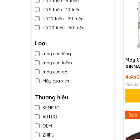
Từ 3 triệu - 5 triệu
Từ 5 triệu - 10 triệu
Từ 10 triệu - 20 triệu
Từ 20 triệu - 50 triệu
Trên 50 triệu
Loại
máy cưa lọng
Máy C
máy cưa kiếm
XINN
máy cưa gỗ
4.45
Máy cưa xích
*Giá đã
Thương hiệu
KENPRO
Sale
AUTUO
OEM
ZHIPU