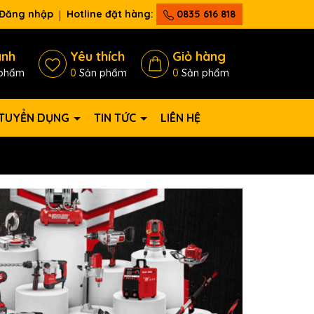
Đăng nhập
Hotline đặt hàng:
0835 616 818
ánh
Yêu thích
Giỏ hàng
phẩm
0
Sản phẩm
0
Sản phẩm
TUYỂN DỤNG
TIN TỨC
LIÊN HỆ