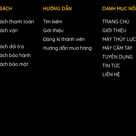
 SÁCH
HƯỚNG DẪN
DANH MỤC NỔI
sách thanh toán
Tìm kiếm
TRANG CHỦ
sách vận
Giới thiệu
GIỚI THIỆU
Đăng kí thành viên
MÁY THỦY LỰC
ách đổi trả
Hướng dẫn mua hàng
MÁY CẦM TAY
sách bảo hành
TUYỂN DỤNG
sách bảo mật
TIN TỨC
LIÊN HỆ