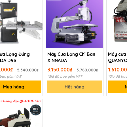
ưa Lọng Đứng
Máy Cưa Lọng Chỉ Bàn
Máy cưa
ADA D9S
XINNADA
QUANYO
0.000₫
3.150.000₫
1.610.0
5.340.000₫
3.780.000₫
 bao gồm VAT
*Giá đã bao gồm VAT
*Giá đã ba
Mua hàng
Hết hàng