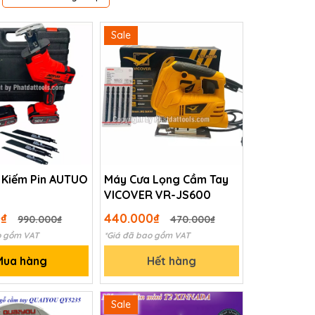
Sale
 Kiếm Pin AUTUO
Máy Cưa Lọng Cầm Tay
VICOVER VR-JS600
0₫
440.000₫
990.000₫
470.000₫
o gồm VAT
*Giá đã bao gồm VAT
Mua hàng
Hết hàng
Sale