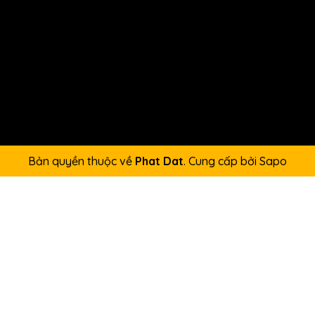
Bản quyền thuộc về
Phat Dat
.
Cung cấp bởi
Sapo