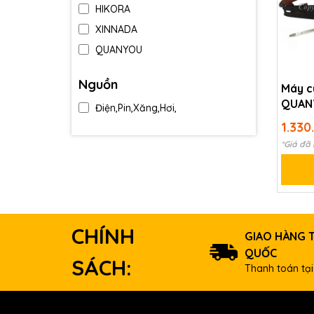
HIKORA
XINNADA
QUANYOU
JOUST MAX
Nguồn
Máy c
OSUKA
QUAN
Điện,Pin,Xăng,Hơi,
ACZ
1.330
*Giá đã
CHÍNH
GIAO HÀNG 
QUỐC
SÁCH:
Thanh toán tại