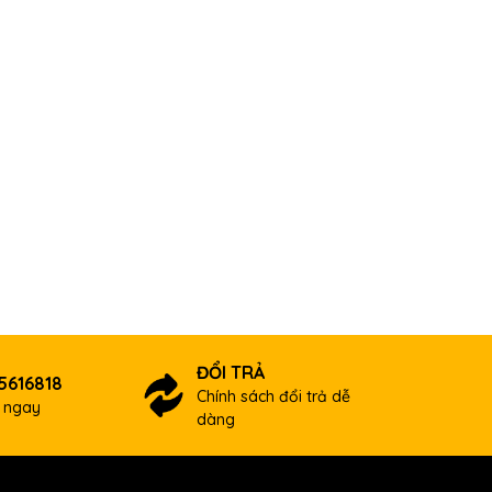
ĐỔI TRẢ
5616818
Chính sách đổi trả dễ
ợ ngay
dàng