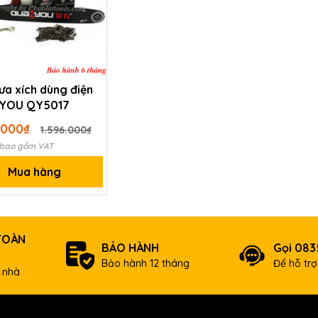
ưa xích dùng điện
YOU QY5017
.000₫
1.596.000₫
 bao gồm VAT
Mua hàng
TOÀN
BẢO HÀNH
Gọi 083
Bảo hành 12 tháng
Để hỗ tr
 nhà