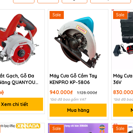
Sale
Sale
ắt Gạch, Gỗ Đa
Máy Cưa Gỗ Cầm Tay
Máy Cưa
 Năng QUANYOU
KENPRO KP-5806
36V
11AM
hệ
940.000₫
830.00
1.128.000₫
*Giá đã bao gồm VAT
*Giá đã ba
Xem chi tiết
Mua hàng
Sale
Sale