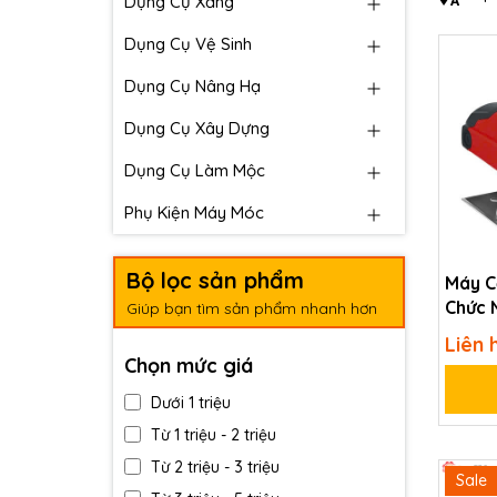
Dụng Cụ Xăng
Dụng Cụ Vệ Sinh
Dụng Cụ Nâng Hạ
Dụng Cụ Xây Dựng
Dụng Cụ Làm Mộc
Phụ Kiện Máy Móc
Bộ lọc sản phẩm
Máy C
Chức
Giúp bạn tìm sản phẩm nhanh hơn
QY-42
Liên 
Chọn mức giá
Dưới 1 triệu
Từ 1 triệu - 2 triệu
Từ 2 triệu - 3 triệu
Sale