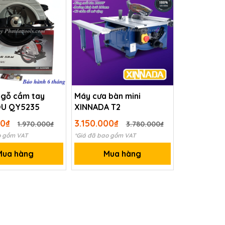
 gỗ cầm tay
Máy cưa bàn mini
U QY5235
XINNADA T2
00₫
3.150.000₫
1.970.000₫
3.780.000₫
o gồm VAT
*Giá đã bao gồm VAT
Mua hàng
Mua hàng