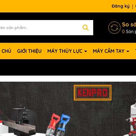
Đăng ký
So s
0
Sản 
 CHỦ
GIỚI THIỆU
MÁY THỦY LỰC
MÁY CẦM TAY