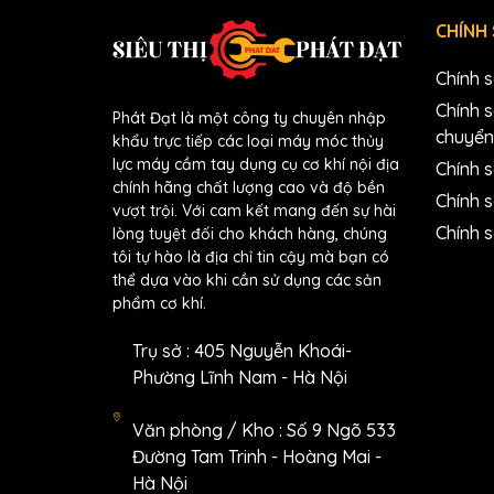
CHÍNH
Chính 
Chính 
Phát Đạt là một công ty chuyên nhập
chuyển
khẩu trực tiếp các loại máy móc thủy
lực máy cầm tay dụng cụ cơ khí nội địa
Chính s
chính hãng chất lượng cao và độ bền
Chính 
vượt trội. Với cam kết mang đến sự hài
Chính 
lòng tuyệt đối cho khách hàng, chúng
tôi tự hào là địa chỉ tin cậy mà bạn có
thể dựa vào khi cần sử dụng các sản
phẩm cơ khí.
Trụ sở : 405 Nguyễn Khoái-
Phường Lĩnh Nam - Hà Nội
Văn phòng / Kho : Số 9 Ngõ 533
Đường Tam Trinh - Hoàng Mai -
Hà Nội