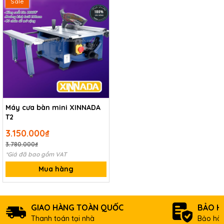
Sale
Máy cưa bàn mini XINNADA
T2
3.150.000₫
3.780.000₫
*Giá đã bao gồm VAT
Mua hàng
GIAO HÀNG TOÀN QUỐC
BẢO H
Thanh toán tại nhà
Bảo hàn