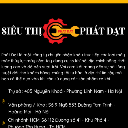
Phát Đạt là một công ty chuyên nhập khẩu trực tiếp các loại máy
móc thủy lực máy cầm tay dụng cụ cơ khí nội địa chính hãng chất
lượng cao và độ bền vượt trội. Với cam kết mang đến sự hài lòng
tuyệt đối cho khách hàng, chúng tôi tự hào là địa chỉ tin cậy mà
bạn có thể dựa vào khi cần sử dụng các sản phẩm cơ khí.
Trụ sở : 405 Nguyễn Khoái- Phường Lĩnh Nam - Hà Nội
Văn phòng / Kho : Số 9 Ngõ 533 Đường Tam Trinh -
Hoàng Mai - Hà Nội
Chi nhánh HCM: Số 112 Đường số 41 - Khu Phố 4 -
Phường Tân Hưng - Tp HCM