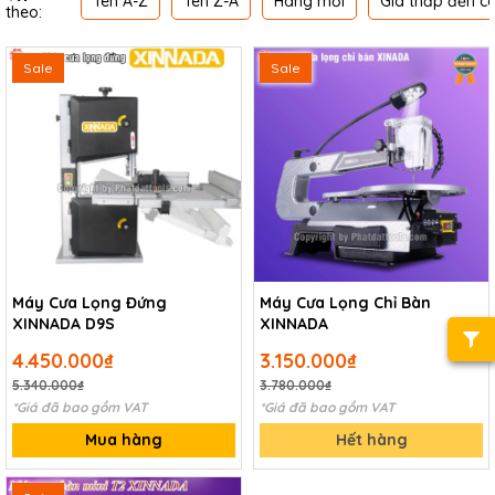
Tên A-Z
Tên Z-A
Hàng mới
Giá thấp đến c
theo:
Sale
Sale
Máy Cưa Lọng Đứng
Máy Cưa Lọng Chỉ Bàn
XINNADA D9S
XINNADA
4.450.000₫
3.150.000₫
5.340.000₫
3.780.000₫
*Giá đã bao gồm VAT
*Giá đã bao gồm VAT
Mua hàng
Hết hàng