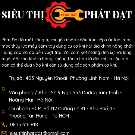
Phát Đạt là một công ty chuyên nhập khẩu trực tiếp các loại máy
móc thủy lực máy cầm tay dụng cụ cơ khí nội địa chính hãng chất
lượng cao và độ bền vượt trội. Với cam kết mang đến sự hài lòng
tuyệt đối cho khách hàng, chúng tôi tự hào là địa chỉ tin cậy mà
bạn có thể dựa vào khi cần sử dụng các sản phẩm cơ khí.
Trụ sở : 405 Nguyễn Khoái- Phường Lĩnh Nam - Hà Nội
Văn phòng / Kho : Số 9 Ngõ 533 Đường Tam Trinh -
Hoàng Mai - Hà Nội
Chi nhánh HCM: Số 112 Đường số 41 - Khu Phố 4 -
Phường Tân Hưng - Tp HCM
0835 616 818
sieuthiphatdat@gmail.com