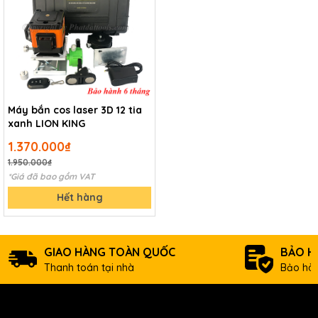
Máy bắn cos laser 3D 12 tia
xanh LION KING
1.370.000₫
1.950.000₫
*Giá đã bao gồm VAT
Hết hàng
GIAO HÀNG TOÀN QUỐC
BẢO H
Thanh toán tại nhà
Bảo hàn