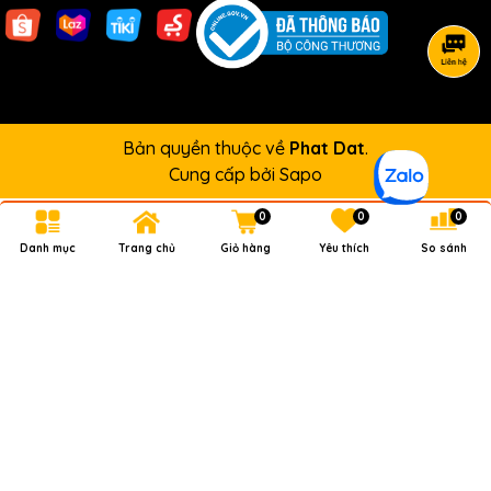
Bản quyền thuộc về
Phat Dat
.
Cung cấp bởi
Sapo
0
0
0
Danh mục
Trang chủ
Giỏ hàng
Yêu thích
So sánh