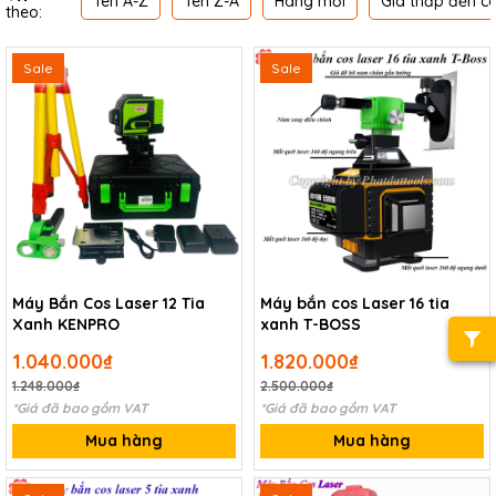
Tên A-Z
Tên Z-A
Hàng mới
Giá thấp đến c
theo:
Sale
Sale
Máy Bắn Cos Laser 12 Tia
Máy bắn cos Laser 16 tia
Xanh KENPRO
xanh T-BOSS
1.040.000₫
1.820.000₫
1.248.000₫
2.500.000₫
*Giá đã bao gồm VAT
*Giá đã bao gồm VAT
Mua hàng
Mua hàng