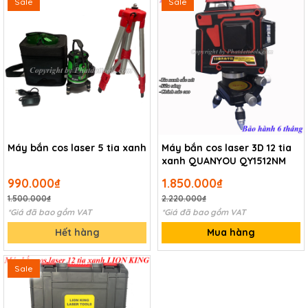
Sale
Sale
Máy bắn cos laser 5 tia xanh
Máy bắn cos laser 3D 12 tia
xanh QUANYOU QY1512NM
990.000₫
1.850.000₫
1.500.000₫
2.220.000₫
*Giá đã bao gồm VAT
*Giá đã bao gồm VAT
Hết hàng
Mua hàng
Sale