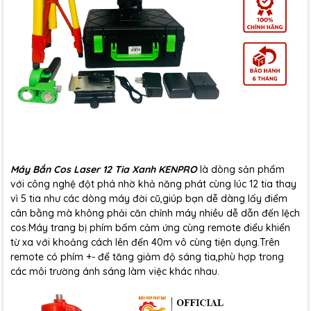
Máy Bắn Cos Laser 12 Tia Xanh KENPRO
là dòng sản phẩm
với công nghệ đột phá nhờ khả năng phát cùng lúc 12 tia thay
vì 5 tia như các dòng máy đời cũ,giúp bạn dễ dàng lấy điểm
cân bằng mà không phải căn chỉnh máy nhiều dễ dẫn đến lệch
cos.Máy trang bị phím bấm cảm ứng cùng remote điểu khiển
từ xa với khoảng cách lên đến 40m vô cùng tiện dụng.Trên
remote có phím +- để tăng giảm độ sáng tia,phù hợp trong
các môi trường ánh sáng làm việc khác nhau.