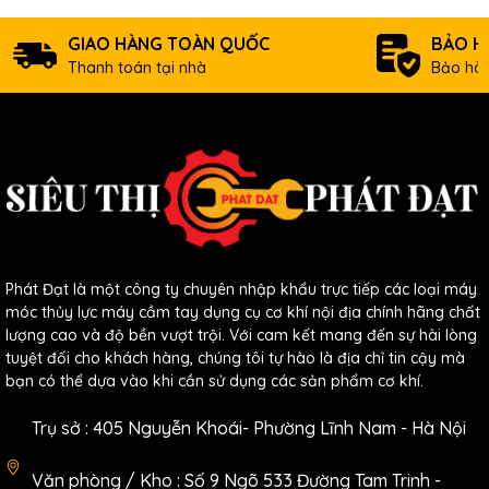
Tia Laser bước sóng 532nm
Chấm Laser bước sóng 650nm
GIAO HÀNG TOÀN QUỐC
BẢO H
Độ chính xác +/1 1mm/10m
Thanh toán tại nhà
Bảo hàn
Phạm vị tự san lấp mặt bằng: +/- 3 độ
Nhiệt độ làm việc -10~60 độ C
Thương Hiệu :KENPRO
Bảo hành 6 tháng
Phát Đạt là một công ty chuyên nhập khẩu trực tiếp các loại máy
móc thủy lực máy cầm tay dụng cụ cơ khí nội địa chính hãng chất
lượng cao và độ bền vượt trội. Với cam kết mang đến sự hài lòng
tuyệt đối cho khách hàng, chúng tôi tự hào là địa chỉ tin cậy mà
bạn có thể dựa vào khi cần sử dụng các sản phẩm cơ khí.
Trụ sở : 405 Nguyễn Khoái- Phường Lĩnh Nam - Hà Nội
Văn phòng / Kho : Số 9 Ngõ 533 Đường Tam Trinh -