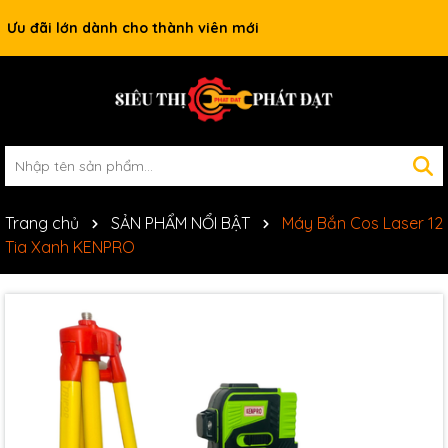
Ưu đãi lớn dành cho thành viên mới
Trang chủ
SẢN PHẨM NỔI BẬT
Máy Bắn Cos Laser 12
Tia Xanh KENPRO