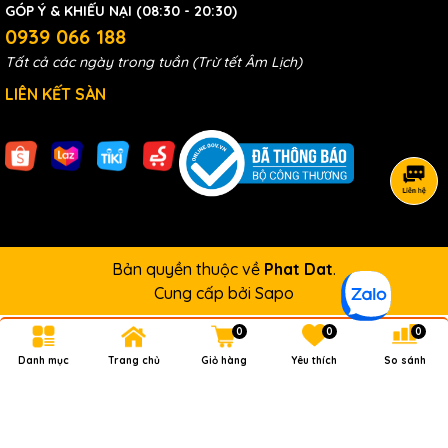
GÓP Ý & KHIẾU NẠI (08:30 - 20:30)
0939 066 188
Tất cả các ngày trong tuần (Trừ tết Âm Lịch)
LIÊN KẾT SÀN
Bản quyền thuộc về
Phat Dat
.
Cung cấp bởi
Sapo
0
0
0
Danh mục
Trang chủ
Giỏ hàng
Yêu thích
So sánh