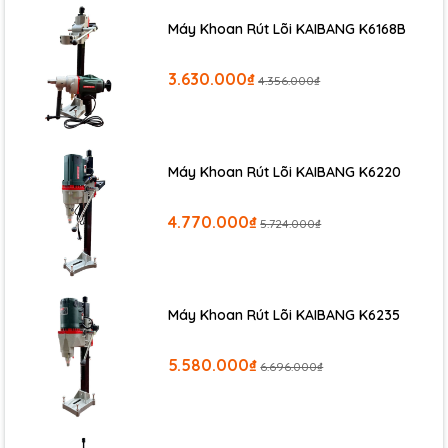
cao.Trên pin có lỗ cắm sạc cho máy hoặc cắm điện sử dụng
Máy Khoan Rút Lõi KAIBANG K6168B
trực tiếp cho máy đều được.
3.630.000₫
4.356.000₫
Máy Khoan Rút Lõi KAIBANG K6220
4.770.000₫
5.724.000₫
Máy Khoan Rút Lõi KAIBANG K6235
5.580.000₫
6.696.000₫