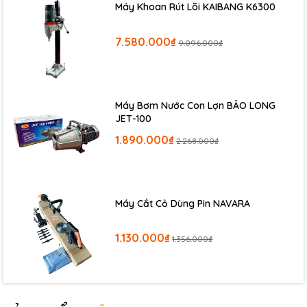
Máy Khoan Rút Lõi KAIBANG K6300
Máy Bắn Cos Laser 12 Tia Xanh KENPRO
đi kèm với khá nhiều
7.580.000₫
9.096.000₫
phụ kiện như chân xoay 360 độ có núm điều chỉnh,giá treo
tường hít nam châm,bàn nâng cao độ,chân tripod...giúp bạn
tùy biến sử dụng trong nhiều điều kiện thi công khác nhau.
Máy Bơm Nước Con Lợn BẢO LONG
JET-100
1.890.000₫
2.268.000₫
Máy Cắt Cỏ Dùng Pin NAVARA
1.130.000₫
1.356.000₫