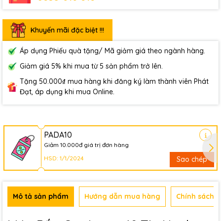
Khuyến mãi đặc biệt !!!
Áp dụng Phiếu quà tặng/ Mã giảm giá theo ngành hàng.
Giảm giá 5% khi mua từ 5 sản phẩm trở lên.
Tặng 50.000₫ mua hàng khi đăng ký làm thành viên Phát
Đạt, áp dụng khi mua Online.
PADA10
Giảm 10.000đ giá trị đơn hàng
HSD: 1/1/2024
Sao chép
Mô tả sản phẩm
Hướng dẫn mua hàng
Chính sách b