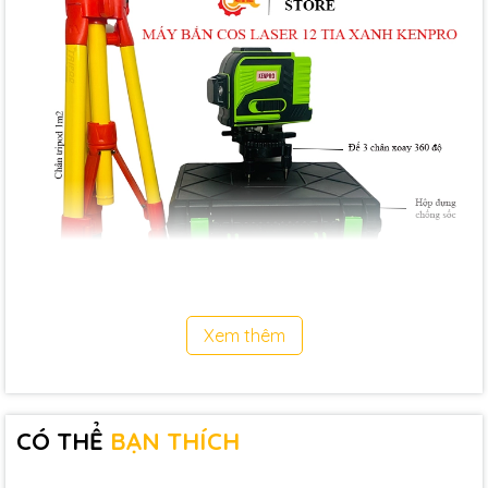
Xem thêm
CÓ THỂ
BẠN THÍCH
Máy Bắn Cos Laser 12 Tia Xanh KENPRO
sử dụng pin Li-ion tích
hơp nguyên khối 5000mAh cho thời gian sử dụng dài,tuổi thọ