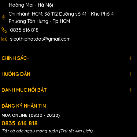
Hoàng Mai - Hà Nội
Chi nhánh HCM: Số 112 Đường số 41 - Khu Phố 4 -
Phường Tân Hưng - Tp HCM
0835 616 818
sieuthiphatdat@gmail.com
Phụ kiện đi kèm
Máy Bắn Cos Laser 12 Tia Xanh KENPRO
:
Hộp nhựa lót xốp giảm chấn
CHÍNH SÁCH
Body máy
02 Pin
Remote điều khiển
HƯỚNG DẪN
Chân để bàn xoay 360 độ
Giá treo hít nam châm điều chỉnh 3 chiều
DANH MỤC NỔI BẬT
Bàn nâng cao độ
Chân Tripod 1m
ĐĂNG KÝ NHẬN TIN
MUA ONLINE (08:30 - 20:30)
0835 616 818
Tất cả các ngày trong tuần (Trừ tết Âm Lịch)