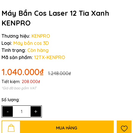
Máy Bắn Cos Laser 12 Tia Xanh
KENPRO
Thương hiệu:
KENPRO
Loại:
Máy bắn cos 3D
Tình trạng:
Còn hàng
Mã sản phẩm:
12TX-KENPRO
1.040.000₫
1.248.000₫
Tiết kiệm:
208.000₫
*Giá đã bao gồm VAT
Số lượng:
-
+
MUA HÀNG