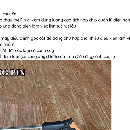
i chuyển
àng thay thế.Pin đi kèm dung lượng cao tích hợp chip quản lý điện nă
ứng dòng điện làm việc liên tục rất lâu
máy điều chỉnh góc cắt dễ dàng,phù hợp cho nhiều điều kiện làm vi
ấm nhầm.
cắt đứt các loại cỏ,cành cây.
t kim loại (cỏ cứng,dày),1 lưỡi cưa tròn (Cỏ cứng,cành cây...).