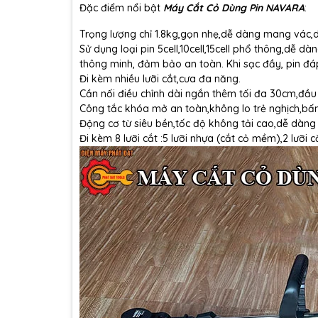
Đặc điểm nổi bật
Máy Cắt Cỏ Dùng Pin NAVARA
:
Trọng lượng chỉ 1.8kg,gọn nhẹ,dễ dàng mang vác,d
Sử dụng loại pin 5cell,10cell,15cell phổ thông,dễ d
thông minh, đảm bảo an toàn. Khi sạc đầy, pin đáp 
Đi kèm nhiều lưỡi cắt,cưa đa năng.
Cần nối điều chỉnh dài ngắn thêm tối đa 30cm,đầu 
Công tắc khóa mở an toàn,không lo trẻ nghịch,b
Động cơ từ siêu bền,tốc độ không tải cao,dễ dàng 
Đi kèm 8 lưỡi cắt :5 lưỡi nhựa (cắt cỏ mềm),2 lưỡi cắ