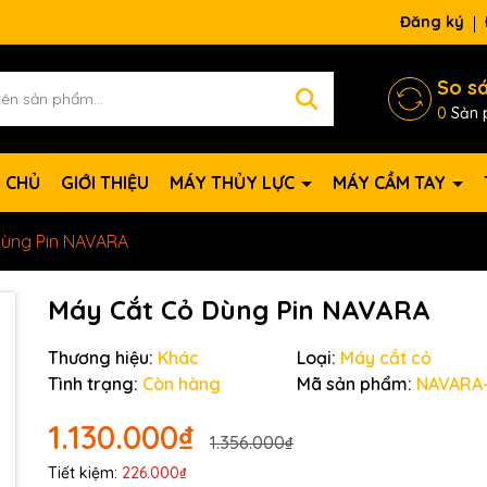
Đăng ký
So s
0
Sản 
 CHỦ
GIỚI THIỆU
MÁY THỦY LỰC
MÁY CẦM TAY
Dùng Pin NAVARA
Máy Cắt Cỏ Dùng Pin NAVARA
Thương hiệu:
Khác
Loại:
Máy cắt cỏ
Tình trạng:
Còn hàng
Mã sản phẩm:
NAVARA-
1.130.000₫
1.356.000₫
Tiết kiệm:
226.000₫