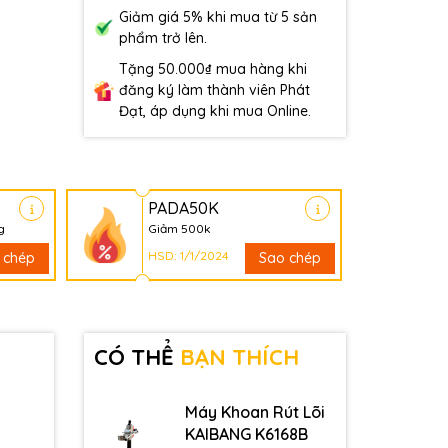
Giảm giá 5% khi mua từ 5 sản
phẩm trở lên.
Tặng 50.000₫ mua hàng khi
đăng ký làm thành viên Phát
Đạt, áp dụng khi mua Online.
PADA50K
g
Giảm 500k
HSD: 1/1/2024
 chép
Sao chép
CÓ THỂ
BẠN THÍCH
Máy Khoan Rút Lõi
KAIBANG K6168B