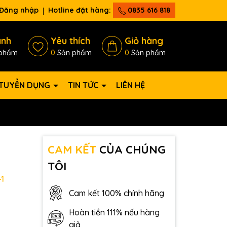
Đăng nhập
Hotline đặt hàng:
0835 616 818
ánh
Yêu thích
Giỏ hàng
phẩm
0
Sản phẩm
0
Sản phẩm
TUYỂN DỤNG
TIN TỨC
LIÊN HỆ
CAM KẾT
CỦA CHÚNG
TÔI
1
Cam kết 100% chính hãng
Hoàn tiền 111% nếu hàng
giả