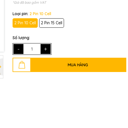
*Giá đã bao gồm VAT
Loại pin:
2 Pin 10 Cell
Mã giảm giá:
2 Pin 10 Cell
2 Pin 15 Cell
Ngày hết hạn:
Số lượng:
Điều kiện:
-
+
MUA HÀNG