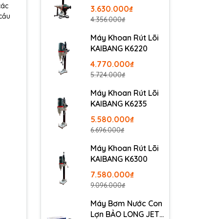
các
3.630.000₫
 cầu
4.356.000₫
Máy Khoan Rút Lõi
KAIBANG K6220
4.770.000₫
5.724.000₫
Máy Khoan Rút Lõi
KAIBANG K6235
5.580.000₫
6.696.000₫
Máy Khoan Rút Lõi
KAIBANG K6300
7.580.000₫
9.096.000₫
Máy Bơm Nước Con
Lợn BẢO LONG JET-