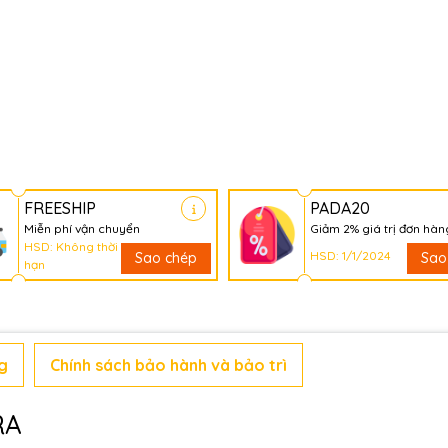
FREESHIP
PADA20
Miễn phí vận chuyển
Giảm 2% giá trị đơn hàn
HSD: Không thời
HSD: 1/1/2024
Sao chép
Sao
hạn
g
Chính sách bảo hành và bảo trì
RA