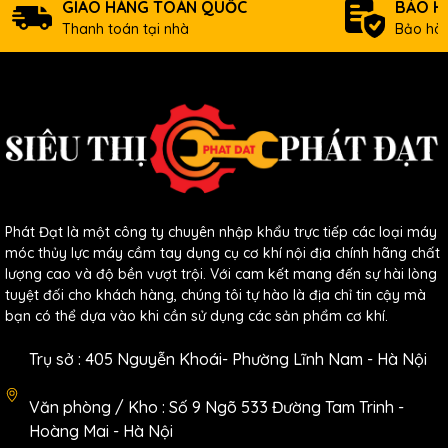
GIAO HÀNG TOÀN QUỐC
BẢO H
Thanh toán tại nhà
Bảo hàn
Phát Đạt là một công ty chuyên nhập khẩu trực tiếp các loại máy
móc thủy lực máy cầm tay dụng cụ cơ khí nội địa chính hãng chất
lượng cao và độ bền vượt trội. Với cam kết mang đến sự hài lòng
tuyệt đối cho khách hàng, chúng tôi tự hào là địa chỉ tin cậy mà
bạn có thể dựa vào khi cần sử dụng các sản phẩm cơ khí.
Trụ sở : 405 Nguyễn Khoái- Phường Lĩnh Nam - Hà Nội
Văn phòng / Kho : Số 9 Ngõ 533 Đường Tam Trinh -
Hoàng Mai - Hà Nội