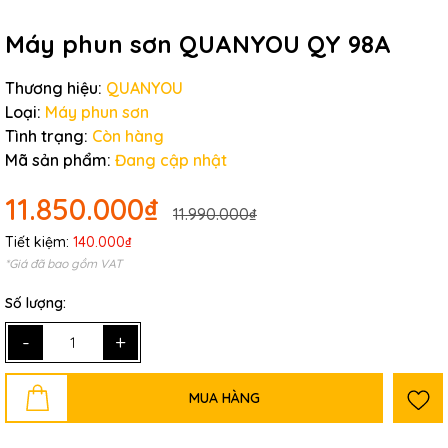
Máy phun sơn QUANYOU QY 98A
Thương hiệu:
QUANYOU
Loại:
Máy phun sơn
Tình trạng:
Còn hàng
Mã sản phẩm:
Đang cập nhật
11.850.000₫
11.990.000₫
Tiết kiệm:
140.000₫
*Giá đã bao gồm VAT
Số lượng:
-
+
MUA HÀNG