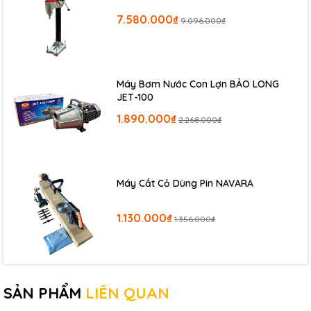
7.580.000₫
9.096.000₫
Máy Bơm Nước Con Lợn BẢO LONG
JET-100
1.890.000₫
2.268.000₫
Máy Cắt Cỏ Dùng Pin NAVARA
1.130.000₫
1.356.000₫
SẢN PHẨM
LIÊN QUAN