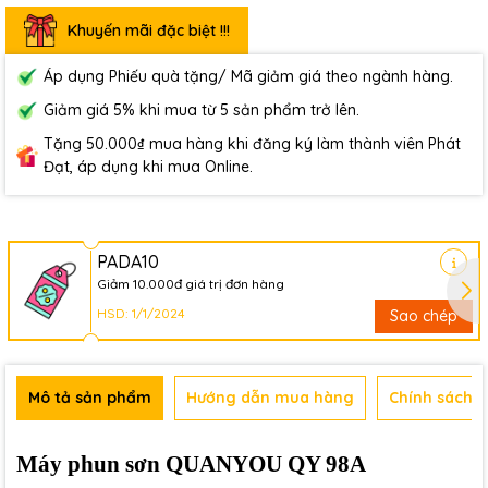
Khuyến mãi đặc biệt !!!
Áp dụng Phiếu quà tặng/ Mã giảm giá theo ngành hàng.
Giảm giá 5% khi mua từ 5 sản phẩm trở lên.
Tặng 50.000₫ mua hàng khi đăng ký làm thành viên Phát
Đạt, áp dụng khi mua Online.
PADA10
Giảm 10.000đ giá trị đơn hàng
HSD: 1/1/2024
Sao chép
Mô tả sản phẩm
Hướng dẫn mua hàng
Chính sách b
Máy phun sơn QUANYOU QY 98A