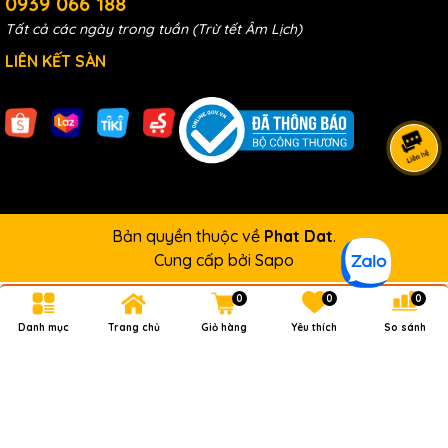
0939 066 188
Tất cả các ngày trong tuần (Trừ tết Âm Lịch)
LIÊN KẾT SÀN
Bản quyền thuộc về
Phat Dat
.
Cung cấp bởi
Sapo
0
0
0
Danh mục
Trang chủ
Giỏ hàng
Yêu thích
So sánh