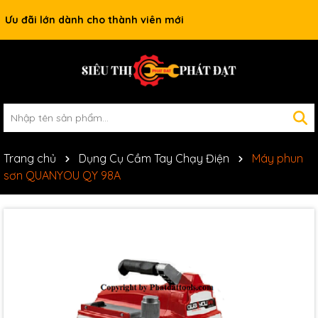
Ưu đãi lớn dành cho thành viên mới
Trang chủ
Dụng Cụ Cầm Tay Chạy Điện
Máy phun
sơn QUANYOU QY 98A