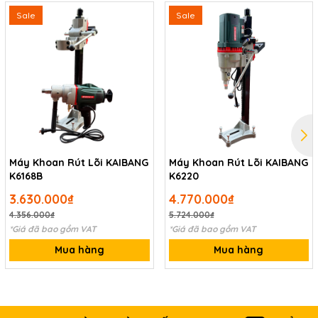
Sale
Sale
Máy Khoan Rút Lõi KAIBANG
Máy Khoan Rút Lõi KAIBANG
K6168B
K6220
3.630.000₫
4.770.000₫
4.356.000₫
5.724.000₫
*Giá đã bao gồm VAT
*Giá đã bao gồm VAT
Mua hàng
Mua hàng