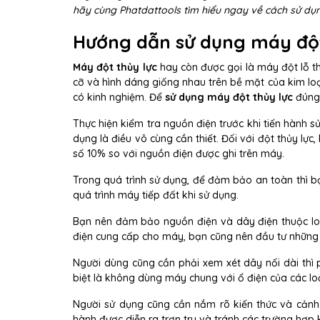
hãy cùng Phatdattools tìm hiểu ngay về cách sử dụ
Hướng dẫn sử dụng máy đột
Máy đột thủy lực
hay còn được gọi là máy đột lỗ t
cỡ và hình dáng giống nhau trên bề mặt của kim loạ
có kinh nghiệm. Để
sử dụng máy đột thủy lực
đúng 
Thực hiện kiểm tra nguồn điện trước khi tiến hành sử
dụng là điều vô cùng cần thiết. Đối với đột thủy lự
số 10% so với nguồn điện được ghi trên máy.
Trong quá trình sử dụng, để đảm bảo an toàn thì 
quá trình máy tiếp đất khi sử dụng.
Bạn nên đảm bảo nguồn điện và dây điện thuộc lo
điện cung cấp cho máy, bạn cũng nên đầu tư những 
Người dùng cũng cần phải xem xét dây nối dài thì p
biệt là không dùng máy chung với ổ điện của các lo
Người sử dụng cũng cần nắm rõ kiến thức và cảnh
hành được diễn ra trơn tru và tránh các trường hợ