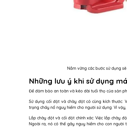
Nắm vững các bước sử dụng sẽ 
Những lưu ý khi sử dụng má
Để đảm bảo an toàn và kéo dài tuổi thọ của sản p
Sử dụng cối đột và chày đột có cùng kích thước: 
trạng cháy nổ nguy hiểm cho người sử dụng. Vì vậy, 
Lắp chày đột và cối đột chính xác: Việc lắp chày độ
Ngoài ra, nó có thể gây nguy hiểm cho con người tr