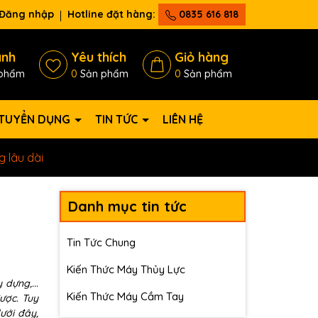
Đăng nhập
Hotline đặt hàng:
0835 616 818
ánh
Yêu thích
Giỏ hàng
phẩm
0
Sản phẩm
0
Sản phẩm
TUYỂN DỤNG
TIN TỨC
LIÊN HỆ
 lâu dài
Danh mục tin tức
Tin Tức Chung
Kiến Thức Máy Thủy Lực
 dựng,...
Kiến Thức Máy Cầm Tay
ược. Tuy
ưới đây,