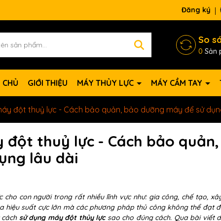
Đăng ký
So s
0
Sản 
 CHỦ
GIỚI THIỆU
MÁY THỦY LỰC
MÁY CẦM TAY
áy đột thuỷ lực - Cách bảo quản, bảo dưỡng máy để sử dụng
đột thuỷ lực - Cách bảo quản,
ụng lâu dài
c cho con người trong rất nhiều lĩnh vực như: gia công, chế tạo, xây
 ra hiệu suất cực lớn mà các phương pháp thủ công không thể đạt đ
c cách
sử dụng máy đột thủy lực
sao cho đúng cách. Qua bài viết d