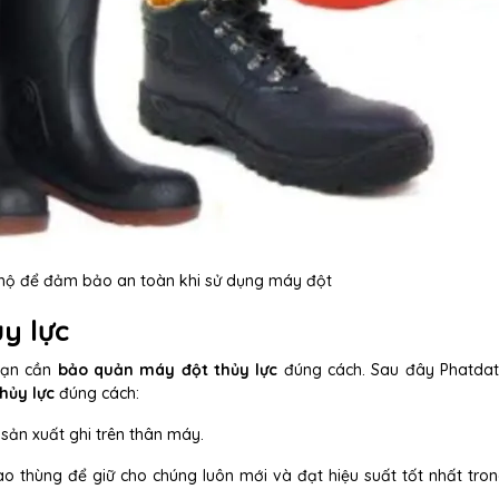
 hộ để đảm bảo an toàn khi sử dụng máy đột
y lực
 bạn cần
bảo quản máy đột thủy lực
đúng cách. Sau đây Phatdat
hủy lực
đúng cách:
sản xuất ghi trên thân máy.
o thùng để giữ cho chúng luôn mới và đạt hiệu suất tốt nhất tron