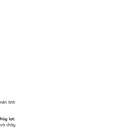
nên tình
hủy lực
.
 và chày