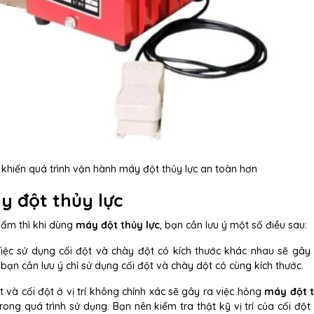
khiến quá trình vận hành máy đột thủy lực an toàn hơn
y đột thủy lực
hẩm thì khi dùng
máy đột thủy lực
, bạn cần lưu ý một số điều sau:
Việc sử dụng cối đột và chày đột có kích thước khác nhau sẽ gây 
bạn cần lưu ý chỉ sử dụng cối đột và chày dột có cùng kích thước.
t và cối đột ở vị trí không chính xác sẽ gây ra việc hỏng
máy đột t
ong quá trình sử dụng. Bạn nên kiểm tra thật kỹ vị trí của cối đột