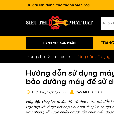
Ưu đãi lớn dành cho thành viên mới
TRANG
DANH MỤC SẢN PHẨM
Phụ Kiện Máy Móc
Dụng Cụ Làm Mộc
Dụng Cụ Xây Dựng
Dụng Cụ Nâng Hạ
Dụng Cụ Vệ Sinh
Dụng Cụ Xăng
Dụng Cụ Khí Nén
Dụng Cụ Pin
Dụng Cụ Điện
Dụng Cụ Thủy Lực
Trang chủ
Tin tức
Hướng dẫn sử dụng m
Hướng dẫn sử dụng máy 
bảo dưỡng máy để sử d
Thứ Bảy, 12/03/2022
CAS MEDIA MAR
Máy đột thủy lực
từ lâu đã trở thành trợ thủ đắc lự
Đặc biệt khi được kết hợp với bơm thủy lực sẽ tạo
vậy nhưng vẫn còn nhiều người vẫn chưa hiểu đượ