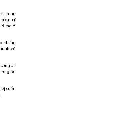
nh trong
không gỉ
i đứng ở
có những
 hành và
 cũng sẽ
hoảng 30
 bị cuốn
.