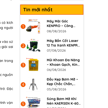
Tin mới nhất
Máy Mài Góc
ỗ có kích
KENPRO – Công
1
ng người
Suất 860W, Đá Mài
08/08/2026
100mm
Máy Bắn Cốt Laser
ưa vào sử
12 Tia Xanh KENPRO
2
giải sai
– Cân Bằng Tự Động
07/08/2026
Mũi Khoan Đa Năng
àn trong
– Khoan Gạch, Kính,
3
Gỗ, Kim Loại Mỏng
06/08/2026
Sắc Bén, Độ Bền
ợc nguồn
Cao
Đầu Kẹp Bơm Mỡ –
Kẹp Chắc Chắn,
4
Chịu Áp Lực Cao,
trở. Đặc
05/08/2026
Thép Không Gỉ Bền
Bỉ
Súng Bơm Mỡ Khí
rình vận
Nén KAERSEN K-601
5
– Bơm Mỡ Nhanh,