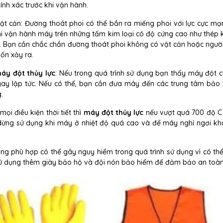
ính xác trước khi vận hành.
 cản: Đường thoát phoi có thể bắn ra miếng phoi với lực cực mạ
 khi vận hành máy trên những tấm kim loại có độ cứng cao như thép 
rục. Bạn cần chắc chắn đường thoát phoi không có vật cản hoặc ngườ
ốn xảy ra.
áy đột thủy lực
: Nếu trong quá trình sử dụng bạn thấy máy đột 
 ngay lập tức. Nếu có thể, bạn cần đưa máy đến các trung tâm bảo
.
i điều kiện thời tiết thì
máy đột thủy lực
nếu vượt quá 700 độ C
dừng sử dụng khi máy ở nhiệt độ quá cao và để máy nghỉ ngơi k
g phù hợp có thể gây nguy hiểm trong quá trình sử dụng vì có thể
sử dụng thêm giày bảo hộ và đội nón bảo hiểm để đảm bảo an toàn