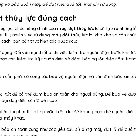
ng và bảo quản máy để đạt hiệu quả tốt nhất khi sử dụng.
 thủy lực đúng cách
hủy lực. Chức năng chính của
máy đột thủy lực
là sẽ tạo ra những l
i. Tuy nhiên việc
sử dụng máy đột thủy lực
lại khá khó và cần nhữ
cách, bạn cần thực hiện các bước sau:
 dụng: Đối với mọi thiết bị thì việc kiểm tra nguồn điện trước khi đ
c, bạn cần kiểm tra kỹ nguồn điện và đảm bảo nguồn điện nằm trong 
bạn cần phải có công tác bảo vệ nguồn điện và cần đảm bảo an to
ại tốt để có thể đảm bảo an toàn cho người dùng. Để bảo vệ đư
loại dây điện có độ bền cao.
hần lõi phải thích hợp với chiều dài để không hạn chế nguồn điện 
ại máy khác.
 báo an toàn cũng như các yêu cầu sử dụng máy đột lỗ để quá t
p không mong muốn.