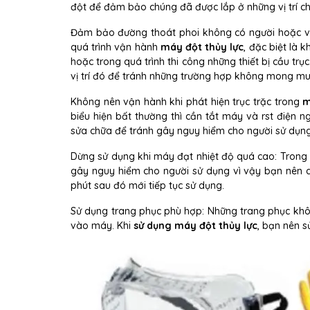
đột để đảm bảo chúng đã được lắp ở những vị trí ch
Đảm bảo đường thoát phoi không có người hoặc vật
quá trình vận hành
máy đột thủy lực
, đặc biệt là
hoặc trong quá trình thi công những thiết bị cầu t
vị trí đó để tránh những trường hợp không mong mu
Không nên vận hành khi phát hiện trục trặc trong
m
biểu hiện bất thường thì cần tắt máy và rst điện
sửa chữa để tránh gây nguy hiểm cho người sử dụng
Dừng sử dụng khi máy đạt nhiệt độ quá cao: Trong mọ
gây nguy hiểm cho người sử dụng vì vậy bạn nên 
phút sau đó mới tiếp tục sử dụng.
Sử dụng trang phục phù hợp: Những trang phục khôn
vào máy. Khi
sử dụng máy đột thủy lực
, bạn nên 