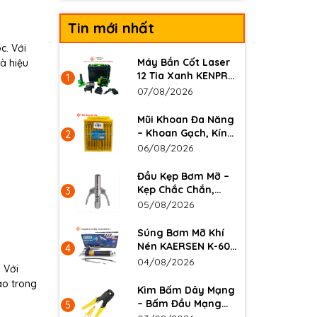
Tin mới nhất
c. Với
Máy Bắn Cốt Laser
à hiệu
12 Tia Xanh KENPRO
1
– Cân Bằng Tự Động
07/08/2026
Mũi Khoan Đa Năng
– Khoan Gạch, Kính,
2
Gỗ, Kim Loại Mỏng
06/08/2026
Sắc Bén, Độ Bền
Cao
Đầu Kẹp Bơm Mỡ –
Kẹp Chắc Chắn,
3
Chịu Áp Lực Cao,
05/08/2026
Thép Không Gỉ Bền
Bỉ
Súng Bơm Mỡ Khí
Nén KAERSEN K-601
4
– Bơm Mỡ Nhanh,
04/08/2026
 Với
Áp Lực Mạnh
ao trong
Kìm Bấm Dây Mạng
– Bấm Đầu Mạng
5
Chính Xác, Thao Tác