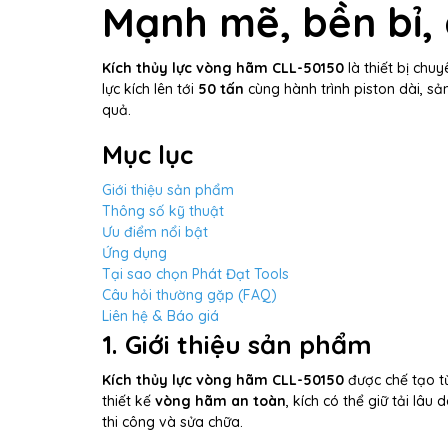
Mạnh mẽ, bền bỉ,
Kích thủy lực vòng hãm CLL-50150
là thiết bị chu
lực kích lên tới
50 tấn
cùng hành trình piston dài, s
quả.
Mục lục
Giới thiệu sản phẩm
Thông số kỹ thuật
Ưu điểm nổi bật
Ứng dụng
Tại sao chọn Phát Đạt Tools
Câu hỏi thường gặp (FAQ)
Liên hệ & Báo giá
1. Giới thiệu sản phẩm
Kích thủy lực vòng hãm CLL-50150
được chế tạo từ
thiết kế
vòng hãm an toàn
, kích có thể giữ tải lâ
thi công và sửa chữa.