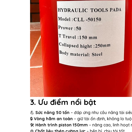
3. Ưu điểm nổi bật
💪
Sức nâng 50 tấn
– đáp ứng nhu cầu nâng tải siê
🔒
Vòng hãm an toàn
– giữ tải ổn định, không lo tuộ
🛠️
Hành trình piston 150mm
– nâng cao, linh hoạt 
⚙️
Chất liệu thép cường lực
– bền bỉ, chịu tải tốt.