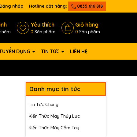
Đăng nhập
Hotline đặt hàng:
0835 616 818
ánh
Yêu thích
Giỏ hàng
phẩm
0
Sản phẩm
0
Sản phẩm
TUYỂN DỤNG
TIN TỨC
LIÊN HỆ
Danh mục tin tức
Tin Tức Chung
Kiến Thức Máy Thủy Lực
Kiến Thức Máy Cầm Tay