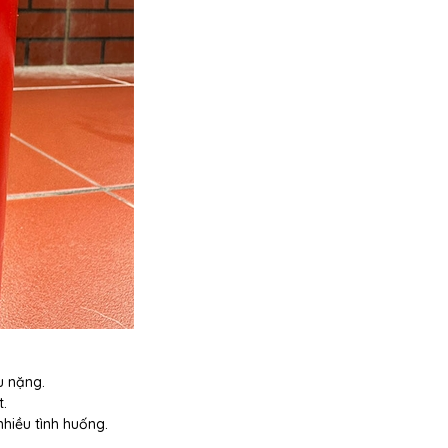
u nặng.
t.
nhiều tình huống.