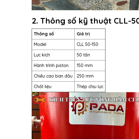
2. Thông số kỹ thuật CLL-5
Thông số
Giá trị
Model
CLL 50-150
Lực kích
50 tấn
Hành trình piston
150 mm
Chiều cao ban đầu
250 mm
Chất liệu
Thép chịu lực