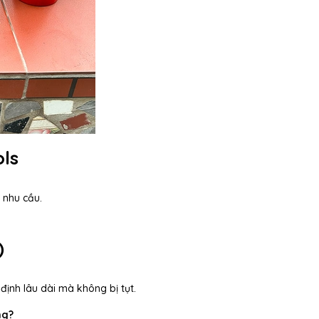
ols
 nhu cầu.
)
định lâu dài mà không bị tụt.
ng?