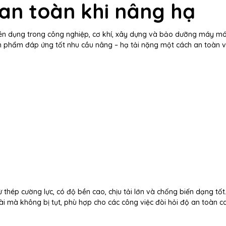
 an toàn khi nâng hạ
yên dụng trong công nghiệp, cơ khí, xây dựng và bảo dưỡng máy mó
ản phẩm đáp ứng tốt nhu cầu nâng – hạ tải nặng một cách an toàn v
 thép cường lực, có độ bền cao, chịu tải lớn và chống biến dạng tốt.
u dài mà không bị tụt, phù hợp cho các công việc đòi hỏi độ an toàn c