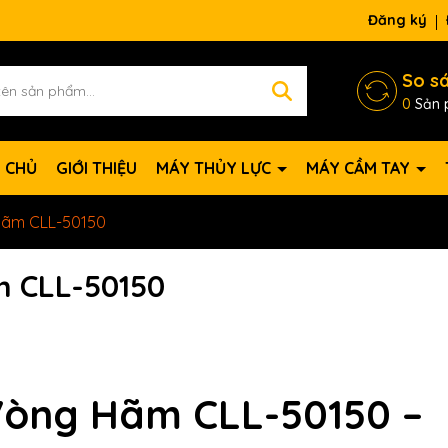
Đăng ký
So s
0
Sản 
 CHỦ
GIỚI THIỆU
MÁY THỦY LỰC
MÁY CẦM TAY
Hãm CLL-50150
m CLL-50150
 Vòng Hãm CLL-50150 –