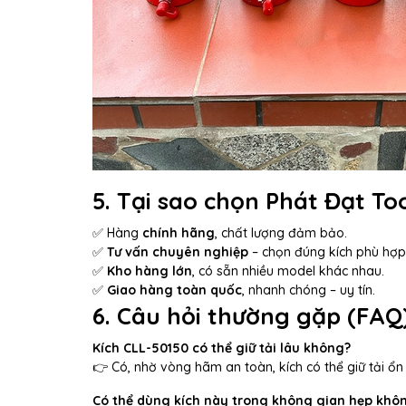
5. Tại sao chọn Phát Đạt To
✅ Hàng
chính hãng
, chất lượng đảm bảo.
✅
Tư vấn chuyên nghiệp
– chọn đúng kích phù hợp
✅
Kho hàng lớn
, có sẵn nhiều model khác nhau.
✅
Giao hàng toàn quốc
, nhanh chóng – uy tín.
6. Câu hỏi thường gặp (FAQ
Kích CLL-50150 có thể giữ tải lâu không?
👉 Có, nhờ vòng hãm an toàn, kích có thể giữ tải ổn 
Có thể dùng kích này trong không gian hẹp khô