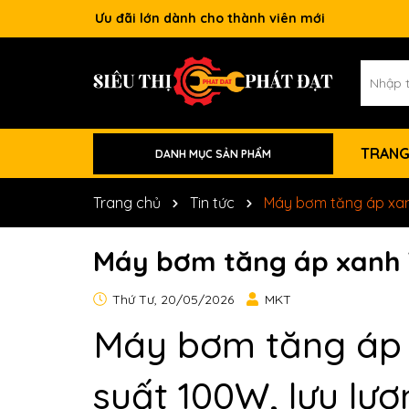
Ưu đãi lớn dành cho thành viên mới
TRANG
DANH MỤC SẢN PHẨM
Phụ Kiện Máy Móc
Dụng Cụ Làm Mộc
Dụng Cụ Xây Dựng
Dụng Cụ Nâng Hạ
Dụng Cụ Vệ Sinh
Dụng Cụ Xăng
Dụng Cụ Khí Nén
Dụng Cụ Pin
Dụng Cụ Điện
Dụng Cụ Thủy Lực
Trang chủ
Tin tức
Máy bơm tăng áp xa
Máy bơm tăng áp xanh 
Thứ Tư, 20/05/2026
MKT
Máy bơm tăng áp 
suất 100W, lưu lư