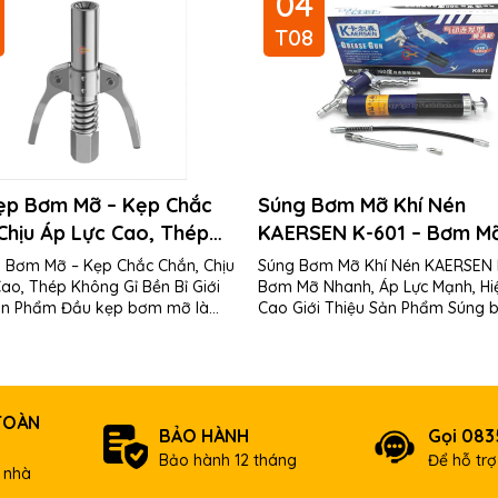
04
T08
ẹp Bơm Mỡ – Kẹp Chắc
Súng Bơm Mỡ Khí Nén
Chịu Áp Lực Cao, Thép
KAERSEN K-601 – Bơm M
Gỉ Bền Bỉ
Nhanh, Áp Lực Mạnh
 Bơm Mỡ – Kẹp Chắc Chắn, Chịu
Súng Bơm Mỡ Khí Nén KAERSEN 
ao, Thép Không Gỉ Bền Bỉ Giới
Bơm Mỡ Nhanh, Áp Lực Mạnh, Hi
ản Phẩm Đầu kẹp bơm mỡ là
Cao Giới Thiệu Sản Phẩm Súng
 chuyên dụng dùng để kết...
khí nén KAERSEN K-601 là thiết bị 
TOÀN
BẢO HÀNH
Gọi 083
Bảo hành 12 tháng
Để hỗ tr
 nhà