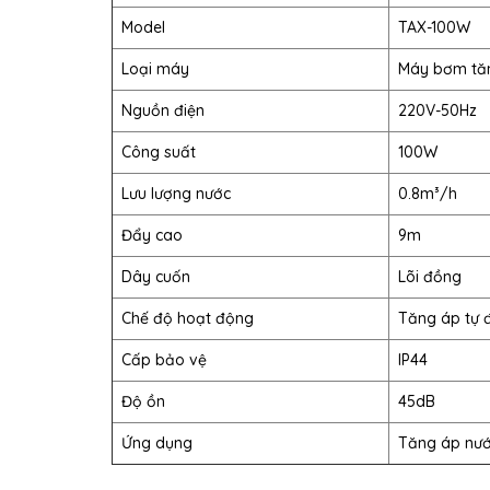
Model
TAX-100W
Loại máy
Máy bơm tă
Nguồn điện
220V-50Hz
Công suất
100W
Lưu lượng nước
0.8m³/h
Đẩy cao
9m
Dây cuốn
Lõi đồng
Chế độ hoạt động
Tăng áp tự đ
Cấp bảo vệ
IP44
Độ ồn
45dB
Ứng dụng
Tăng áp nước