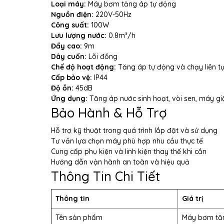
Loại máy:
Máy bơm tăng áp tự động
Nguồn điện:
220V-50Hz
Công suất:
100W
Lưu lượng nước:
0.8m³/h
Đẩy cao:
9m
Dây cuốn:
Lõi đồng
Chế độ hoạt động:
Tăng áp tự động và chạy liên t
Cấp bảo vệ:
IP44
Độ ồn:
45dB
Ứng dụng:
Tăng áp nước sinh hoạt, vòi sen, máy giặ
Bảo Hành & Hỗ Trợ
Hỗ trợ kỹ thuật trong quá trình lắp đặt và sử dụng
Tư vấn lựa chọn máy phù hợp nhu cầu thực tế
Cung cấp phụ kiện và linh kiện thay thế khi cần
Hướng dẫn vận hành an toàn và hiệu quả
Thông Tin Chi Tiết
Thông tin
Giá trị
Tên sản phẩm
Máy bơm tă