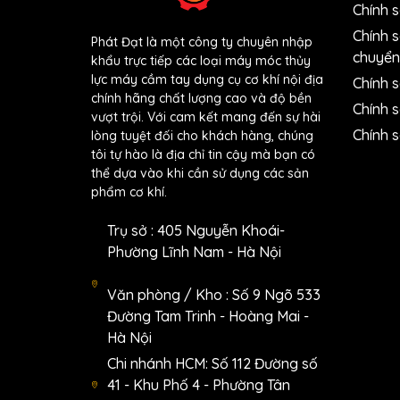
Chính 
Chính 
Phát Đạt là một công ty chuyên nhập
chuyển
khẩu trực tiếp các loại máy móc thủy
lực máy cầm tay dụng cụ cơ khí nội địa
Chính s
chính hãng chất lượng cao và độ bền
Chính 
vượt trội. Với cam kết mang đến sự hài
Chính 
lòng tuyệt đối cho khách hàng, chúng
tôi tự hào là địa chỉ tin cậy mà bạn có
thể dựa vào khi cần sử dụng các sản
phẩm cơ khí.
Trụ sở : 405 Nguyễn Khoái-
Phường Lĩnh Nam - Hà Nội
Văn phòng / Kho : Số 9 Ngõ 533
Đường Tam Trinh - Hoàng Mai -
Hà Nội
Chi nhánh HCM: Số 112 Đường số
41 - Khu Phố 4 - Phường Tân