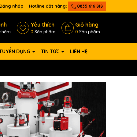
Đăng nhập
Hotline đặt hàng:
0835 616 818
ánh
Yêu thích
Giỏ hàng
phẩm
0
Sản phẩm
0
Sản phẩm
TUYỂN DỤNG
TIN TỨC
LIÊN HỆ