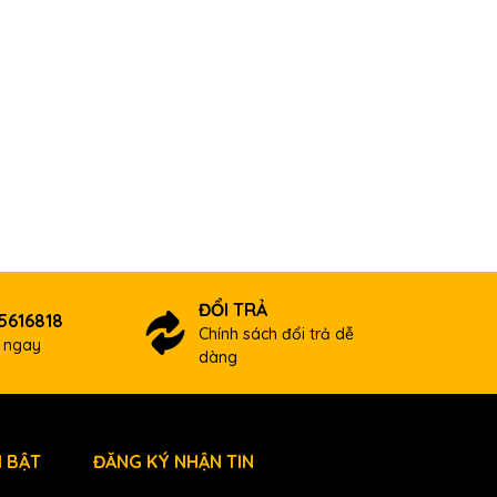
ĐỔI TRẢ
5616818
Chính sách đổi trả dễ
ợ ngay
dàng
 BẬT
ĐĂNG KÝ NHẬN TIN