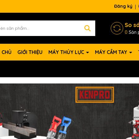
Đăng ký
So s
0
Sản 
 CHỦ
GIỚI THIỆU
MÁY THỦY LỰC
MÁY CẦM TAY