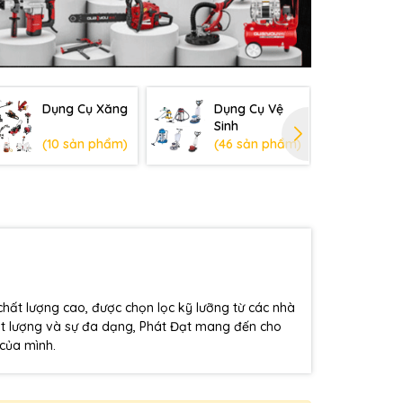
Dụng Cụ Xăng
Dụng Cụ Vệ
Dụ
Sinh
Hạ
(10 sản phẩm)
(46 sản phẩm)
(6
ất lượng cao, được chọn lọc kỹ lưỡng từ các nhà
chất lượng và sự đa dạng, Phát Đạt mang đến cho
 của mình.