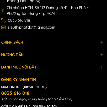
Hoàng Mai - Hà Nội
Chi nhánh HCM: Số 112 Đường số 41 - Khu Phố 4 -
Phường Tân Hưng - Tp HCM
0835 616 818
sieuthiphatdat@gmail.com
CHÍNH SÁCH
HƯỚNG DẪN
DANH MỤC NỔI BẬT
ĐĂNG KÝ NHẬN TIN
MUA ONLINE (08:30 - 20:30)
0835 616 818
Tất cả các ngày trong tuần (Trừ tết Âm Lịch)
GÓP Ý & KHIẾU NẠI (08:30 - 20:30)