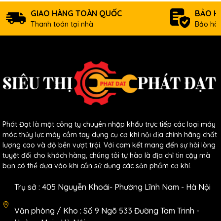
GIAO HÀNG TOÀN QUỐC
BẢO H
Thanh toán tại nhà
Bảo hàn
Phát Đạt là một công ty chuyên nhập khẩu trực tiếp các loại máy
móc thủy lực máy cầm tay dụng cụ cơ khí nội địa chính hãng chất
lượng cao và độ bền vượt trội. Với cam kết mang đến sự hài lòng
tuyệt đối cho khách hàng, chúng tôi tự hào là địa chỉ tin cậy mà
bạn có thể dựa vào khi cần sử dụng các sản phẩm cơ khí.
Trụ sở : 405 Nguyễn Khoái- Phường Lĩnh Nam - Hà Nội
Văn phòng / Kho : Số 9 Ngõ 533 Đường Tam Trinh -