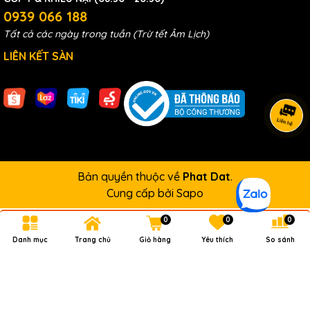
0939 066 188
Tất cả các ngày trong tuần (Trừ tết Âm Lịch)
LIÊN KẾT SÀN
Bản quyền thuộc về
Phat Dat
.
Cung cấp bởi
Sapo
0
0
0
Danh mục
Trang chủ
Giỏ hàng
Yêu thích
So sánh