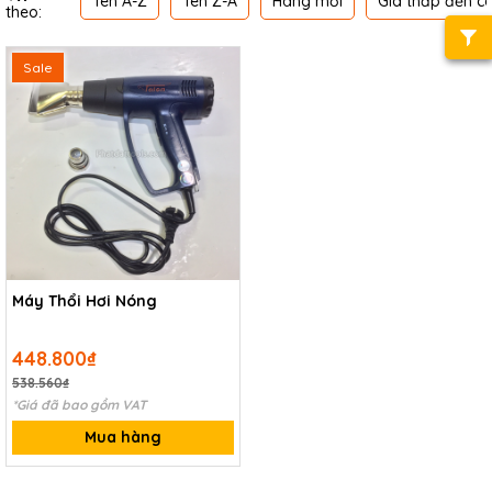
Tên A-Z
Tên Z-A
Hàng mới
Giá thấp đến c
theo:
Sale
Máy Thổi Hơi Nóng
448.800₫
538.560₫
*Giá đã bao gồm VAT
Mua hàng