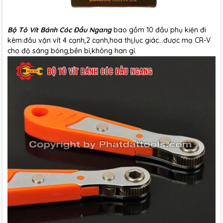
Bộ Tô Vít Bánh Cóc Đầu Ngang
bao gồm 10 đầu phụ kiện đi
kèm:đầu vặn vít 4 cạnh,2 cạnh,hoa thị,lục giác...được mạ CR-V
cho độ sáng bóng,bền bỉ,không han gỉ.