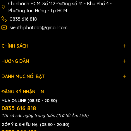
Chi nhánh HCM: Số 112 Đường số 41 - Khu Phố 4 -
GIAO HÀNG TOÀN QUỐC - NHẬN
Phường Tân Hưng - Tp HCM
HÀNG XEM HÀNG MỚI THANH TOÁN
0835 616 818
sieuthiphatdat@gmail.com
Bán hàng giao hàng tận nơi, thời gian giao
hàng trung bình từ 2-4 ngày (Kho hàng tại
CHÍNH SÁCH
Hà Nội)
☎
HOTLINE & ZALO: 0972 883 268 -
HƯỚNG DẪN
0966 759 284 -0936 218 536
DANH MỤC NỔI BẬT
Fanpage:
https://www.facebook.com/phatdattoolscom
ĐĂNG KÝ NHẬN TIN
https://www.facebook.com/sieuchomaymoc/
MUA ONLINE (08:30 - 20:30)
0835 616 818
💻 Website:https://phatdattools.com/
Tất cả các ngày trong tuần (Trừ tết Âm Lịch)
GÓP Ý & KHIẾU NẠI (08:30 - 20:30)
https://sieuthiphatdat.com/