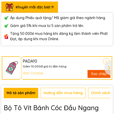
Khuyến mãi đặc biệt !!!
Áp dụng Phiếu quà tặng/ Mã giảm giá theo ngành hàng.
Giảm giá 5% khi mua từ 5 sản phẩm trở lên.
Tặng 50.000₫ mua hàng khi đăng ký làm thành viên Phát
Đạt, áp dụng khi mua Online.
PADA10
Giảm 10.000đ giá trị đơn hàng
HSD: 1/1/2024
Sao chép
Mô tả sản phẩm
Hướng dẫn mua hàng
Chính sách b
Bộ Tô Vít Bánh Cóc Đầu Ngang