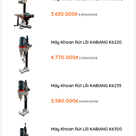
3.630.000₫
4.356.000₫
Bộ Tô Vít Bánh Cóc Đầu Ngang
thiết kế dạng bánh cóc,tự
động đảo chiều chỉ bằng thao tác gạt lẫy đơn giản.
Máy Khoan Rút Lõi KAIBANG K6220
4.770.000₫
5.724.000₫
Máy Khoan Rút Lõi KAIBANG K6235
5.580.000₫
6.696.000₫
Máy Khoan Rút Lõi KAIBANG K6300