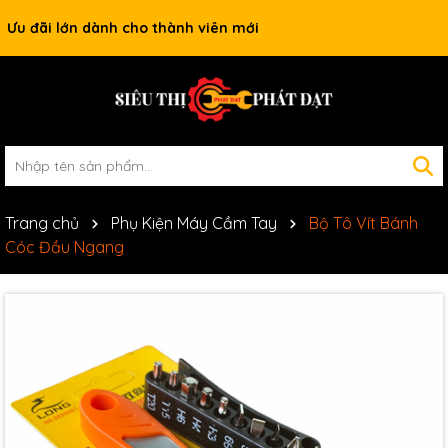
Ưu đãi lớn dành cho thành viên mới
Trang chủ
Phụ Kiện Máy Cầm Tay
Bộ Tô Vít Bánh
Cóc Đầu Ngang