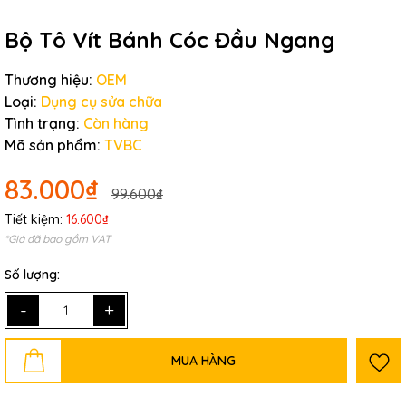
Bộ Tô Vít Bánh Cóc Đầu Ngang
Thương hiệu:
OEM
Loại:
Dụng cụ sửa chữa
Tình trạng:
Còn hàng
Mã sản phẩm:
TVBC
83.000₫
99.600₫
Tiết kiệm:
16.600₫
*Giá đã bao gồm VAT
Số lượng:
-
+
MUA HÀNG