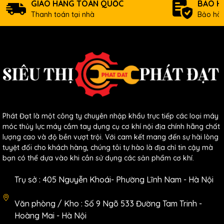
GIAO HÀNG TOÀN QUỐC
BẢO H
CÁC LOẠI
Thanh toán tại nhà
Bảo hàn
1 MÁY THỦY LỰC: Máy đột lỗ thủy
lực,máy cắt V thủy lực,Bơm thủy lực,Kìm
bấm cos thủy lực,Kìm cắt cáp thủy
lực,Kìm cắt cáp nhông,kích thủy lực,vam
thủy lực
2 MÁY CẦM TAY:Máy hàn, Máy khoan
Phát Đạt là một công ty chuyên nhập khẩu trực tiếp các loại máy
điện,Máy khoan pin,Máy mài,Máy
móc thủy lực máy cầm tay dụng cụ cơ khí nội địa chính hãng chất
lượng cao và độ bền vượt trội. Với cam kết mang đến sự hài lòng
cưa,máy cắt.Máy chà tường,máy xoa
tuyệt đối cho khách hàng, chúng tôi tự hào là địa chỉ tin cậy mà
vữa,máy ốp lát,máy phun sơn,máy rửa
bạn có thể dựa vào khi cần sử dụng các sản phẩm cơ khí.
xe...
Trụ sở : 405 Nguyễn Khoái- Phường Lĩnh Nam - Hà Nội
3 DỤNG CỤ SỬA CHỮA: Phụ kiện máy
Văn phòng / Kho : Số 9 Ngõ 533 Đường Tam Trinh -
móc các loại rửa xe nén khí phun sơn chà
Hoàng Mai - Hà Nội
tường...