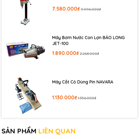
7.580.000₫
9.096.000₫
Thông số kĩ thuật
Bộ Tô Vít Bánh Cóc Đầu Ngang:
Máy Bơm Nước Con Lợn BẢO LONG
JET-100
Kích thước :110x19x10mm
Chất liệu :CR-V
1.890.000₫
2.268.000₫
Bộ phụ kiện đi kèm :10 chi tiết PH1-PH2-3.0-5.0-6.0-T15-T20-H2-
H3-H4
Kiểu chuyển động :Bánh cóc
Máy Cắt Cỏ Dùng Pin NAVARA
1.130.000₫
1.356.000₫
SẢN PHẨM
LIÊN QUAN