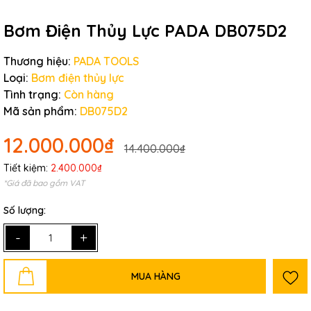
Bơm Điện Thủy Lực PADA DB075D2
Thương hiệu:
PADA TOOLS
Loại:
Bơm điện thủy lực
Tình trạng:
Còn hàng
Mã sản phẩm:
DB075D2
12.000.000₫
14.400.000₫
Tiết kiệm:
2.400.000₫
*Giá đã bao gồm VAT
Số lượng:
-
+
MUA HÀNG