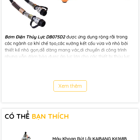
Bơm Điện Thủy Lực DB075D2
được ứng dụng rộng rãi trong
các ngành cơ khí chế tạo,các xưởng kết cấu vừa và nhỏ bởi
thiết kế nhỏ gọn,dễ dàng mang vác,di chuyển đi công trình
nhưng vẫn đảm bảo được áp lực lớn cho các thiết bị thủy lực.
Xem thêm
CÓ THỂ
BẠN THÍCH
Máy Khoan Rút Lõi KAIBANG K6168B