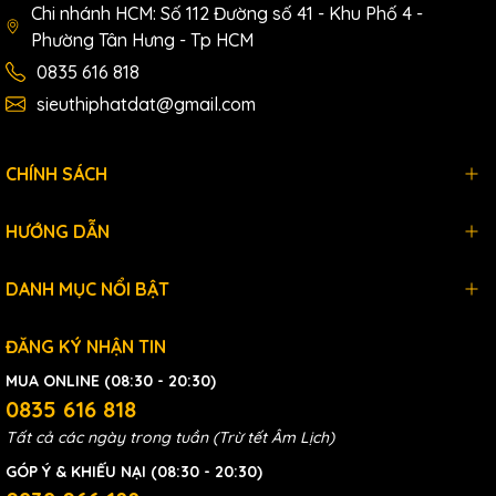
Chi nhánh HCM: Số 112 Đường số 41 - Khu Phố 4 -
Model :DB075D2
Phường Tân Hưng - Tp HCM
Nguồn :220V-50/60Hz
Công suất :750W
0835 616 818
Tốc độ :1400v/phút
sieuthiphatdat@gmail.com
Van điều khiển :2 van từ
Số đường dầu :2
Dung tích bình dầu :7L
CHÍNH SÁCH
Áp suất cao :70MPa
Áp suất thấp :7MPa
Lưu lượng dầu áp cao :0.9L/phút
HƯỚNG DẪN
Lưu lượng dầu áp thấp :2.9L/phút
Trọng lượng :24kg
DANH MỤC NỔI BẬT
Thương hiệu :PADA
Xuất xứ :Trung Quốc
ĐĂNG KÝ NHẬN TIN
MUA ONLINE (08:30 - 20:30)
0835 616 818
Tất cả các ngày trong tuần (Trừ tết Âm Lịch)
GÓP Ý & KHIẾU NẠI (08:30 - 20:30)