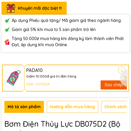
Khuyến mãi đặc biệt !!!
Áp dụng Phiếu quà tặng/ Mã giảm giá theo ngành hàng.
Giảm giá 5% khi mua từ 5 sản phẩm trở lên.
Tặng 50.000₫ mua hàng khi đăng ký làm thành viên Phát
Đạt, áp dụng khi mua Online.
PADA10
Giảm 10.000đ giá trị đơn hàng
HSD: 1/1/2024
Sao chép
Mô tả sản phẩm
Hướng dẫn mua hàng
Chính sách b
Bơm Điện Thủy Lực DB075D2 (Bộ