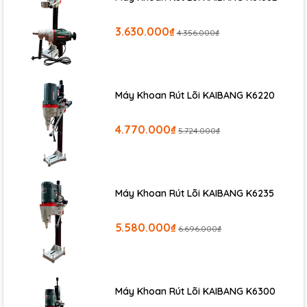
3.630.000₫
4.356.000₫
Máy Khoan Rút Lõi KAIBANG K6220
4.770.000₫
5.724.000₫
Bơm Điện Thủy Lực DB075D2
là dòng bơm thủy lực một 2 vòi,2
van từ,phù hợp lắp cho các dòng máy thủy lực 2 đường dầu
như :máy đột lỗ thủy lực CH75,CH80,cắt V CAC160, và các dòng
kích thủy lực,ti ben 2 đường dầu...
Máy Khoan Rút Lõi KAIBANG K6235
5.580.000₫
6.696.000₫
Máy Khoan Rút Lõi KAIBANG K6300