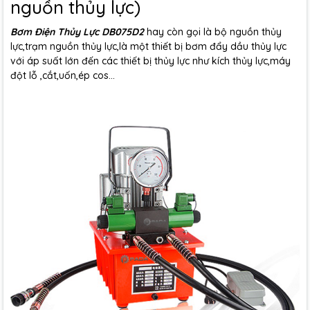
nguồn thủy lực)
Bơm Điện Thủy Lực DB075D2
hay còn gọi là bộ nguồn thủy
lực,trạm nguồn thủy lực,là một thiết bị bơm đẩy dầu thủy lực
với áp suất lớn đến các thiết bị thủy lực như kích thủy lực,máy
đột lỗ ,cắt,uốn,ép cos...