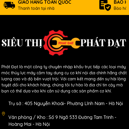
GIAO HÀNG TOÀN QUỐC
BẢO H
Thanh toán tại nhà
Bảo hàn
Phát Đạt là một công ty chuyên nhập khẩu trực tiếp các loại máy
móc thủy lực máy cầm tay dụng cụ cơ khí nội địa chính hãng chất
lượng cao và độ bền vượt trội. Với cam kết mang đến sự hài lòng
tuyệt đối cho khách hàng, chúng tôi tự hào là địa chỉ tin cậy mà
bạn có thể dựa vào khi cần sử dụng các sản phẩm cơ khí.
Trụ sở : 405 Nguyễn Khoái- Phường Lĩnh Nam - Hà Nội
Văn phòng / Kho : Số 9 Ngõ 533 Đường Tam Trinh -
Thông số kĩ thuật
Bơm Điện Thủy Lực DB075D2:
Hoàng Mai - Hà Nội