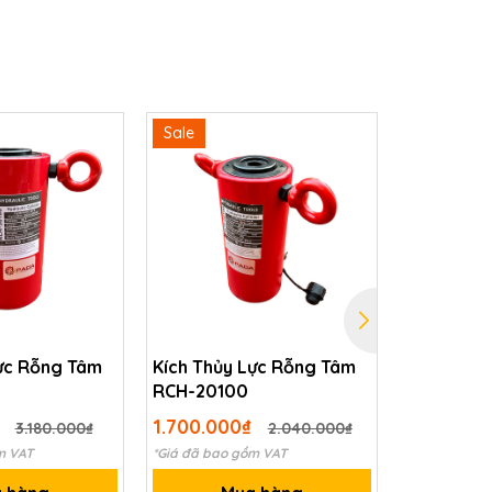
Sale
Sale
Lực Rỗng Tâm
Kích Thủy Lực Rỗng Tâm
Kích Thủy
RCH-20100
RCH-1007
₫
1.700.000₫
19.000.0
3.180.000₫
2.040.000₫
m VAT
*Giá đã bao gồm VAT
*Giá đã bao 