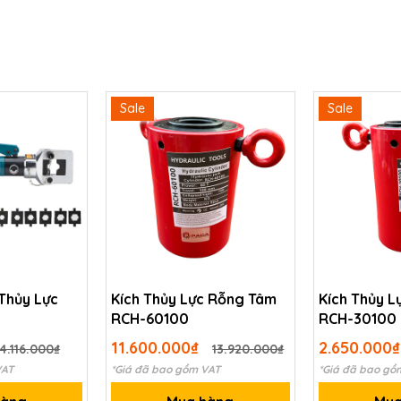
Sale
Sale
Thủy Lực
Kích Thủy Lực Rỗng Tâm
Kích Thủy 
RCH-60100
RCH-30100
11.600.000₫
2.650.000
4.116.000₫
13.920.000₫
VAT
*Giá đã bao gồm VAT
*Giá đã bao gồ