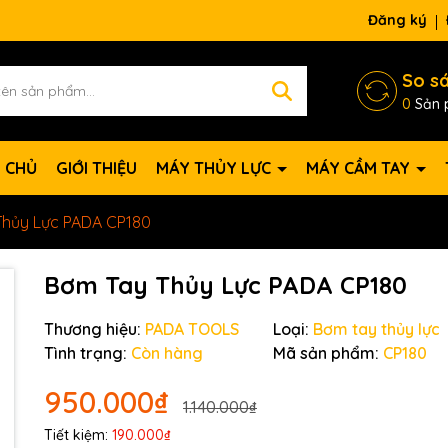
Đăng ký
So s
0
Sản 
 CHỦ
GIỚI THIỆU
MÁY THỦY LỰC
MÁY CẦM TAY
Thủy Lực PADA CP180
Bơm Tay Thủy Lực PADA CP180
Thương hiệu:
PADA TOOLS
Loại:
Bơm tay thủy lực
Tình trạng:
Còn hàng
Mã sản phẩm:
CP180
950.000₫
1.140.000₫
Tiết kiệm:
190.000₫