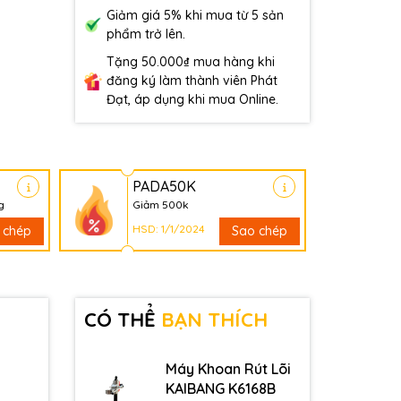
Giảm giá 5% khi mua từ 5 sản
phẩm trở lên.
Tặng 50.000₫ mua hàng khi
đăng ký làm thành viên Phát
Đạt, áp dụng khi mua Online.
PADA50K
g
Giảm 500k
HSD: 1/1/2024
 chép
Sao chép
CÓ THỂ
BẠN THÍCH
Máy Khoan Rút Lõi
KAIBANG K6168B