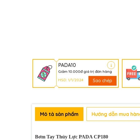
PADA10
Giảm 10.000đ giá trị đơn hàng
HSD: 1/1/2024
Sao chép
Mô tả sản phẩm
Hướng dẫn mua hàn
Bơm Tay Thủy Lực PADA CP180