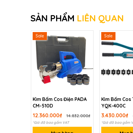
SẢN PHẨM
LIÊN QUAN
Sale
Sale
Kìm Bấm Cos Điện PADA
Kìm Bấm Cos 
CM-510D
YQK-400C
12.360.000₫
3.430.000₫
14.832.000₫
*Giá đã bao gồm VAT
*Giá đã bao gồm 