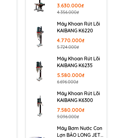
3.630.000₫
4.356.000₫
Máy Khoan Rút Lõi
KAIBANG K6220
4.770.000₫
5.724.000₫
Máy Khoan Rút Lõi
KAIBANG K6235
5.580.000₫
6.696.000₫
Máy Khoan Rút Lõi
KAIBANG K6300
7.580.000₫
9.096.000₫
Máy Bơm Nước Con
Lợn BẢO LONG JET-