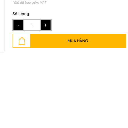
*Giá đã bao gồm VAT
Số lượng:
Mã giảm giá:
-
+
Ngày hết hạn:
MUA HÀNG
Điều kiện: