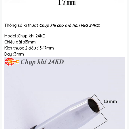
Thông số kĩ thuật
Chụp khí cho mỏ hàn MIG 24KD
:
Model :Chụp khí 24KD
Chiều dài :65mm
Kích thước 2 đầu :13-17mm
Dày :3mm