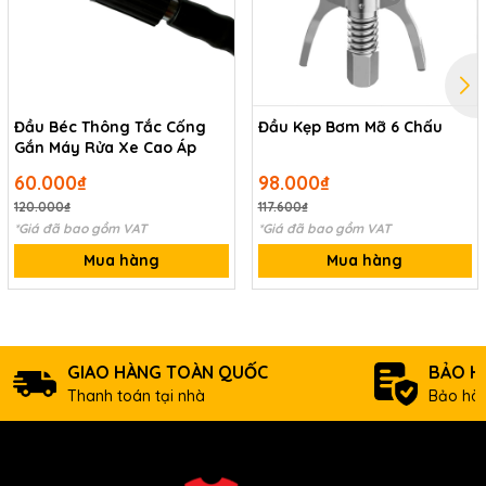
Đầu Béc Thông Tắc Cống
Đầu Kẹp Bơm Mỡ 6 Chấu
Gắn Máy Rửa Xe Cao Áp
60.000₫
98.000₫
120.000₫
117.600₫
*Giá đã bao gồm VAT
*Giá đã bao gồm VAT
Mua hàng
Mua hàng
GIAO HÀNG TOÀN QUỐC
BẢO H
Thanh toán tại nhà
Bảo hàn