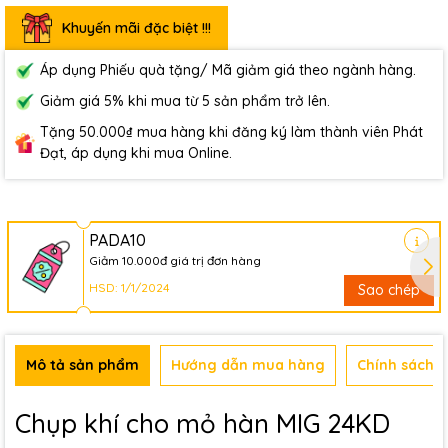
Khuyến mãi đặc biệt !!!
Áp dụng Phiếu quà tặng/ Mã giảm giá theo ngành hàng.
Giảm giá 5% khi mua từ 5 sản phẩm trở lên.
Tặng 50.000₫ mua hàng khi đăng ký làm thành viên Phát
Đạt, áp dụng khi mua Online.
PADA10
Giảm 10.000đ giá trị đơn hàng
HSD: 1/1/2024
Sao chép
Mô tả sản phẩm
Hướng dẫn mua hàng
Chính sách b
Chụp khí cho mỏ hàn MIG 24KD