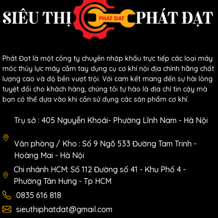
Phát Đạt là một công ty chuyên nhập khẩu trực tiếp các loại máy
móc thủy lực máy cầm tay dụng cụ cơ khí nội địa chính hãng chất
lượng cao và độ bền vượt trội. Với cam kết mang đến sự hài lòng
tuyệt đối cho khách hàng, chúng tôi tự hào là địa chỉ tin cậy mà
bạn có thể dựa vào khi cần sử dụng các sản phẩm cơ khí.
Trụ sở : 405 Nguyễn Khoái- Phường Lĩnh Nam - Hà Nội
Văn phòng / Kho : Số 9 Ngõ 533 Đường Tam Trinh -
Hoàng Mai - Hà Nội
Chi nhánh HCM: Số 112 Đường số 41 - Khu Phố 4 -
Phường Tân Hưng - Tp HCM
0835 616 818
sieuthiphatdat@gmail.com