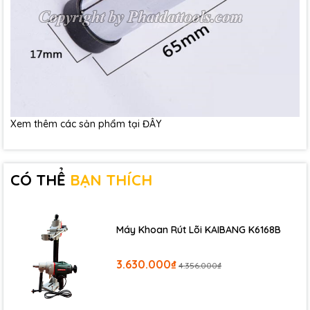
Xem thêm các sản phẩm tại
ĐÂY
CÓ THỂ
BẠN THÍCH
Máy Khoan Rút Lõi KAIBANG K6168B
3.630.000₫
4.356.000₫