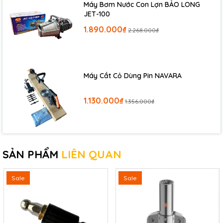
Máy Bơm Nước Con Lợn BẢO LONG
JET-100
1.890.000₫
2.268.000₫
Máy Cắt Cỏ Dùng Pin NAVARA
1.130.000₫
1.356.000₫
SẢN PHẨM
LIÊN QUAN
Sale
Sale