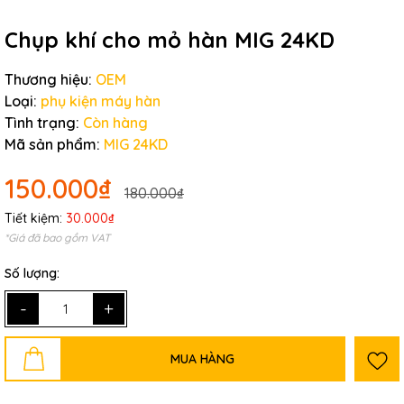
Chụp khí cho mỏ hàn MIG 24KD
Thương hiệu:
OEM
Loại:
phụ kiện máy hàn
Tình trạng:
Còn hàng
Mã sản phẩm:
MIG 24KD
150.000₫
180.000₫
Tiết kiệm:
30.000₫
*Giá đã bao gồm VAT
Số lượng:
-
+
MUA HÀNG