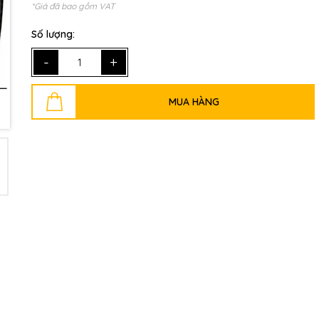
*Giá đã bao gồm VAT
Số lượng:
Mã giảm giá:
-
+
Ngày hết hạn:
MUA HÀNG
Điều kiện: