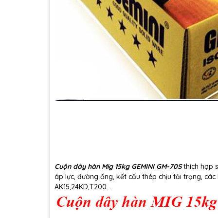
Cuộn dây hàn Mig 15kg GEMINI GM-70S
thích hợp 
áp lực, đường ống, kết cấu thép chịu tải trọng, c
AK15,24KD,T200...