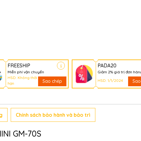
FREESHIP
PADA20
Miễn phí vận chuyển
Giảm 2% giá trị đơn hàn
HSD: Không thời
HSD: 1/1/2024
Sao chép
Sao
hạn
g
Chính sách bảo hành và bảo trì
INI GM-70S