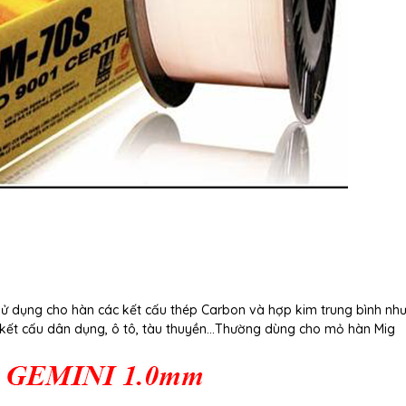
sử dụng cho hàn các kết cấu thép Carbon và hợp kim trung bình nh
ác kết cấu dân dụng, ô tô, tàu thuyền…Thường dùng cho mỏ hàn Mig