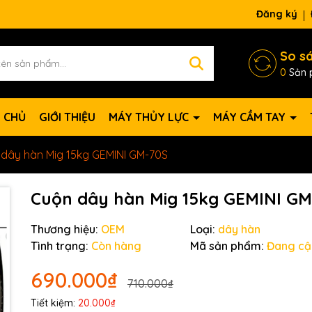
Đăng ký
So s
0
Sản 
 CHỦ
GIỚI THIỆU
MÁY THỦY LỰC
MÁY CẦM TAY
dây hàn Mig 15kg GEMINI GM-70S
Cuộn dây hàn Mig 15kg GEMINI GM
Thương hiệu:
OEM
Loại:
dây hàn
Tình trạng:
Còn hàng
Mã sản phẩm:
Đang cậ
690.000₫
710.000₫
Tiết kiệm:
20.000₫