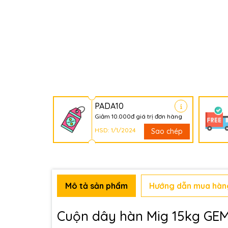
PADA10
Giảm 10.000đ giá trị đơn hàng
HSD: 1/1/2024
Sao chép
Mô tả sản phẩm
Hướng dẫn mua hàn
Cuộn dây hàn Mig 15kg GEM