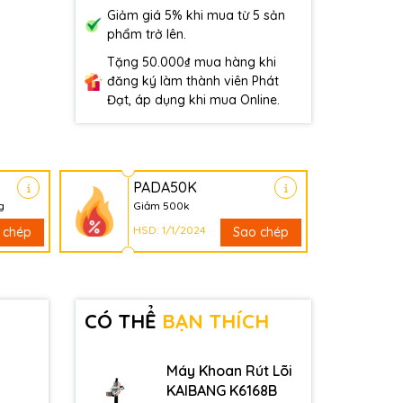
Giảm giá 5% khi mua từ 5 sản
phẩm trở lên.
Tặng 50.000₫ mua hàng khi
đăng ký làm thành viên Phát
Đạt, áp dụng khi mua Online.
PADA50K
g
Giảm 500k
HSD: 1/1/2024
 chép
Sao chép
CÓ THỂ
BẠN THÍCH
Máy Khoan Rút Lõi
KAIBANG K6168B