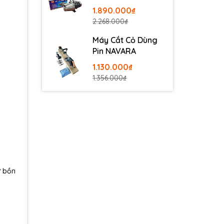
100
1.890.000₫
2.268.000₫
Máy Cắt Cỏ Dùng
Pin NAVARA
1.130.000₫
1.356.000₫
ư bồn