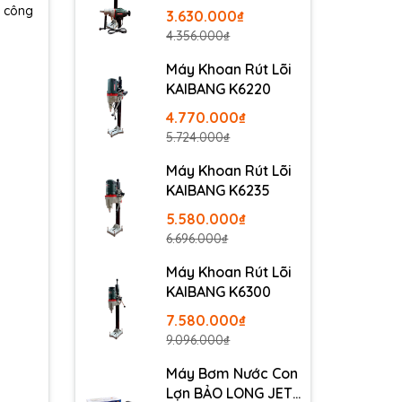
g công
3.630.000₫
4.356.000₫
Máy Khoan Rút Lõi
KAIBANG K6220
4.770.000₫
5.724.000₫
Máy Khoan Rút Lõi
KAIBANG K6235
5.580.000₫
6.696.000₫
Máy Khoan Rút Lõi
KAIBANG K6300
7.580.000₫
9.096.000₫
Máy Bơm Nước Con
Lợn BẢO LONG JET-