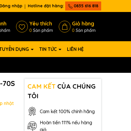
Đăng nhập
Hotline đặt hàng:
0835 616 818
ánh
Yêu thích
Giỏ hàng
phẩm
0
Sản phẩm
0
Sản phẩm
TUYỂN DỤNG
TIN TỨC
LIÊN HỆ
-70S
CAM KẾT
CỦA CHÚNG
TÔI
p nhật
Cam kết 100% chính hãng
Hoàn tiền 111% nếu hàng
giả