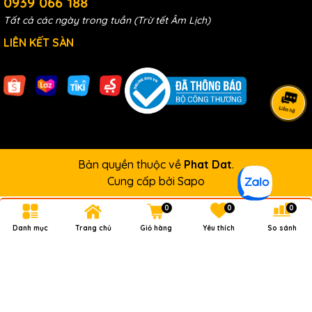
0939 066 188
Tất cả các ngày trong tuần (Trừ tết Âm Lịch)
LIÊN KẾT SÀN
Bản quyền thuộc về
Phat Dat
.
Cung cấp bởi
Sapo
0
0
0
Danh mục
Trang chủ
Giỏ hàng
Yêu thích
So sánh