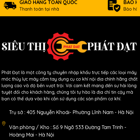
GIAO HÀNG TOÀN QUỐC
BẢO H
Thanh toán tại nhà
Bảo hàn
Phát Đạt là một công ty chuyên nhập khẩu trực tiếp các loại máy
móc thủy lực máy cầm tay dụng cụ cơ khí nội địa chính hãng chất
lượng cao và độ bền vượt trội. Với cam kết mang đến sự hài lòng
tuyệt đối cho khách hàng, chúng tôi tự hào là địa chỉ tin cậy mà
bạn có thể dựa vào khi cần sử dụng các sản phẩm cơ khí.
Trụ sở : 405 Nguyễn Khoái- Phường Lĩnh Nam - Hà Nội
Văn phòng / Kho : Số 9 Ngõ 533 Đường Tam Trinh -
Hoàng Mai - Hà Nội