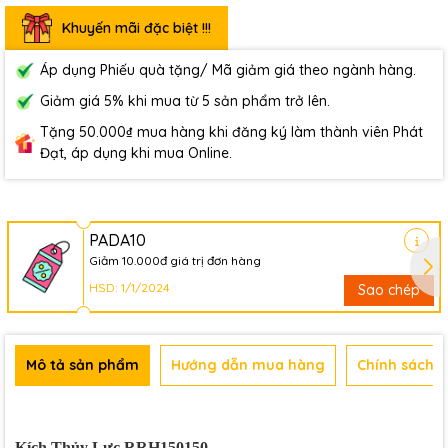
Khuyến mãi đặc biệt !!!
Áp dụng Phiếu quà tặng/ Mã giảm giá theo ngành hàng.
Giảm giá 5% khi mua từ 5 sản phẩm trở lên.
Tặng 50.000₫ mua hàng khi đăng ký làm thành viên Phát
Đạt, áp dụng khi mua Online.
PADA10
Giảm 10.000đ giá trị đơn hàng
HSD: 1/1/2024
Sao chép
Mô tả sản phẩm
Hướng dẫn mua hàng
Chính sách b
Kích Thủy Lực RRH150150