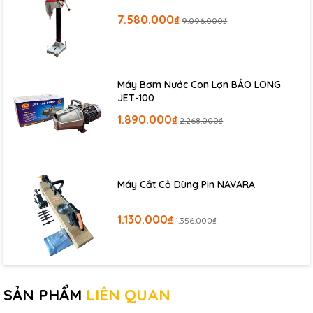
7.580.000₫
9.096.000₫
Máy Bơm Nước Con Lợn BẢO LONG
JET-100
1.890.000₫
2.268.000₫
Máy Cắt Cỏ Dùng Pin NAVARA
1.130.000₫
1.356.000₫
SẢN PHẨM
LIÊN QUAN