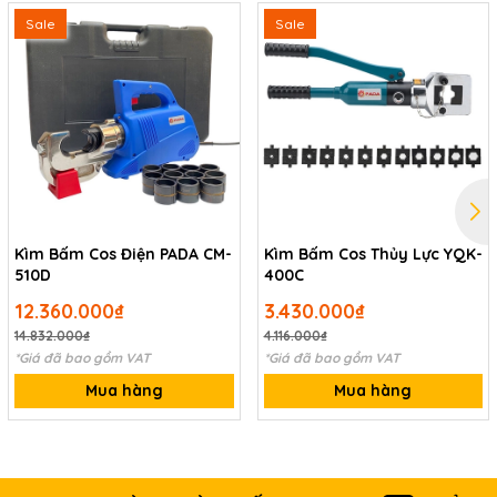
Sale
Sale
Kìm Bấm Cos Điện PADA CM-
Kìm Bấm Cos Thủy Lực YQK-
510D
400C
12.360.000₫
3.430.000₫
14.832.000₫
4.116.000₫
*Giá đã bao gồm VAT
*Giá đã bao gồm VAT
Mua hàng
Mua hàng