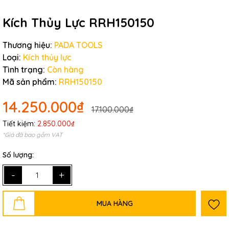
Kích Thủy Lực RRH150150
Thương hiệu:
PADA TOOLS
Loại:
Kích thủy lực
Tình trạng:
Còn hàng
Mã sản phẩm:
RRH150150
14.250.000₫
17.100.000₫
Tiết kiệm:
2.850.000₫
*Giá đã bao gồm VAT
Số lượng:
-
+
MUA HÀNG