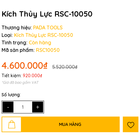
Kích Thủy Lực RSC-10050
Thương hiệu:
PADA TOOLS
Loại:
Kích Thủy Lực RSC-10050
Tình trạng:
Còn hàng
Mã sản phẩm:
RSC10050
4.600.000₫
5.520.000₫
Tiết kiệm:
920.000₫
*Giá đã bao gồm VAT
Số lượng:
-
+
MUA HÀNG