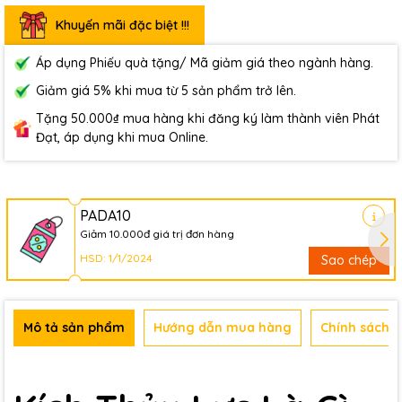
Khuyến mãi đặc biệt !!!
Áp dụng Phiếu quà tặng/ Mã giảm giá theo ngành hàng.
Giảm giá 5% khi mua từ 5 sản phẩm trở lên.
Tặng 50.000₫ mua hàng khi đăng ký làm thành viên Phát
Đạt, áp dụng khi mua Online.
PADA10
Giảm 10.000đ giá trị đơn hàng
HSD: 1/1/2024
Sao chép
Mô tả sản phẩm
Hướng dẫn mua hàng
Chính sách b