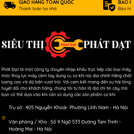
GIAO HÀNG TOÀN QUỐC
BẢO H
Thanh toán tại nhà
Bảo hàn
Phát Đạt là một công ty chuyên nhập khẩu trực tiếp các loại máy
móc thủy lực máy cầm tay dụng cụ cơ khí nội địa chính hãng chất
lượng cao và độ bền vượt trội. Với cam kết mang đến sự hài lòng
tuyệt đối cho khách hàng, chúng tôi tự hào là địa chỉ tin cậy mà
bạn có thể dựa vào khi cần sử dụng các sản phẩm cơ khí.
Trụ sở : 405 Nguyễn Khoái- Phường Lĩnh Nam - Hà Nội
Văn phòng / Kho : Số 9 Ngõ 533 Đường Tam Trinh -
Hoàng Mai - Hà Nội