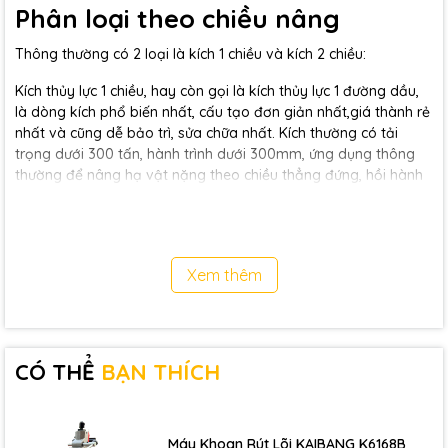
Phân loại theo chiều nâng
Thông thường có 2 loại là kích 1 chiều và kích 2 chiều:
Kích thủy lực 1 chiều, hay còn gọi là kích thủy lực 1 đường dầu,
là dòng kích phổ biến nhất, cấu tạo đơn giản nhất,giá thành rẻ
nhất và cũng dễ bảo trì, sửa chữa nhất. Kích thường có tải
trọng dưới 300 tấn, hành trình dưới 300mm, ứng dụng thông
thường để nâng hạ vật nặng theo chiều thẳng đứng, hồi hành
trình bằng chính tải trọng vật nâng và hệ thống lò xo nằm
trong xilanh. Kích chỉ cần kết hợp với bơm tay hoặc bơm điện 1
vòi dầu.
Xem thêm
CÓ THỂ
BẠN THÍCH
Máy Khoan Rút Lõi KAIBANG K6168B