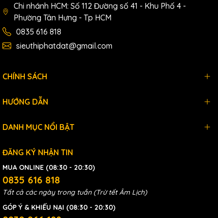
Chi nhánh HCM: Số 112 Đường số 41 - Khu Phố 4 -
Phường Tân Hưng - Tp HCM
0835 616 818
Phân loại theo cấu tạo,hình
sieuthiphatdat@gmail.com
dáng,chức năng...
CHÍNH SÁCH
Kích lùn :là loại kích thủy lực 1 chiều thường được đánh mã đầu
là
FPY
, ví dụ như
FPY-5
,
FPY-10
...là loại kích có chiều cao ban
HƯỚNG DẪN
đầu thấp, dẹt với hành trình nhỏ chỉ từ 7-26mm, trọng tải từ 5-
200 tấn. Được ứng dụng trong thi công xây dựng, chế tạo, sửa
chữa máy, nâng hạ ở những vị trí hẹp mà kích thông thường
DANH MỤC NỔI BẬT
không đặt vào được.
ĐĂNG KÝ NHẬN TIN
MUA ONLINE (08:30 - 20:30)
0835 616 818
Tất cả các ngày trong tuần (Trừ tết Âm Lịch)
GÓP Ý & KHIẾU NẠI (08:30 - 20:30)