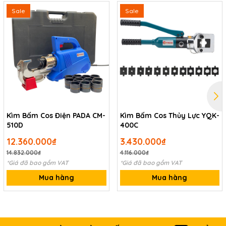
Thông thường, dòng kích thủy lực rời bơm của thương hiệu
Sale
Sale
PADA phân phối có tải trọng từ 10-5000 tấn, hành trình từ 50-
1000mm với tên gọi thể hiện thông số cơ bản của loại kích đó.
Ví dụ với
Model RSC10050
thì đó là loại kích 1 chiều RSC trọng
tải 100 tấn và hành trình kích lên là 50mm.
Kìm Bấm Cos Điện PADA CM-
Kìm Bấm Cos Thủy Lực YQK-
510D
400C
12.360.000₫
3.430.000₫
14.832.000₫
4.116.000₫
*Giá đã bao gồm VAT
*Giá đã bao gồm VAT
Mua hàng
Mua hàng