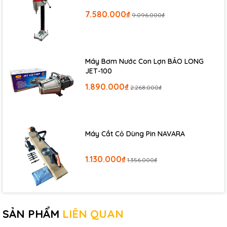
7.580.000₫
9.096.000₫
Máy Bơm Nước Con Lợn BẢO LONG
JET-100
1.890.000₫
2.268.000₫
Máy Cắt Cỏ Dùng Pin NAVARA
1.130.000₫
1.356.000₫
Phân loại theo tải trọng và hành
trình
SẢN PHẨM
LIÊN QUAN