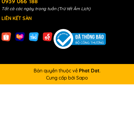
0939 066 188
Tất cả các ngày trong tuần (Trừ tết Âm Lịch)
LIÊN KẾT SÀN
Bản quyền thuộc về
Phat Dat
.
Cung cấp bởi
Sapo
Kích thường : Là loại kích thủy lực 1 chiều có mã
RC
hoặc
RSC
,
tải trọng nâng thông thường 10-200 tấn, hành trình nâng từ 50-
200mm, là dòng kích phổ thông nhất.