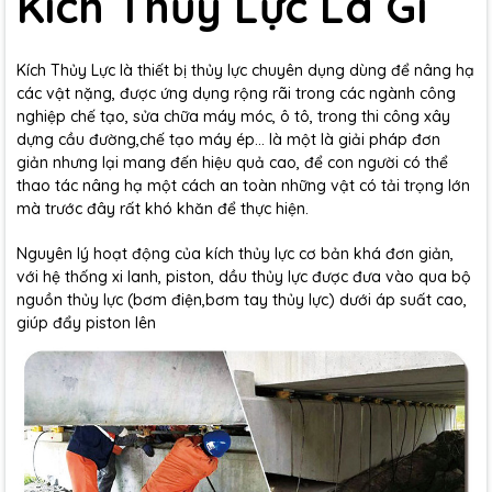
Kích Thủy Lực Là Gì
Kích Thủy Lực là thiết bị thủy lực chuyên dụng dùng để nâng hạ
các vật nặng, được ứng dụng rộng rãi trong các ngành công
nghiệp chế tạo, sửa chữa máy móc, ô tô, trong thi công xây
dựng cầu đường,chế tạo máy ép... là một là giải pháp đơn
giản nhưng lại mang đến hiệu quả cao, để con người có thể
thao tác nâng hạ một cách an toàn những vật có tải trọng lớn
mà trước đây rất khó khăn để thực hiện.
Nguyên lý hoạt động của kích thủy lực cơ bản khá đơn giản,
với hệ thống xi lanh, piston, dầu thủy lực được đưa vào qua bộ
nguồn thủy lực (bơm điện,bơm tay thủy lực) dưới áp suất cao,
giúp đẩy piston lên