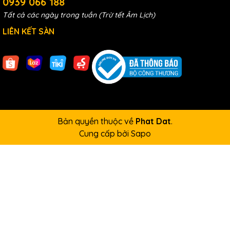
0939 066 188
Tất cả các ngày trong tuần (Trừ tết Âm Lịch)
LIÊN KẾT SÀN
Kích thường : Là loại kích thủy lực 1 chiều có mã
RC
hoặc
RSC
,
tải trọng nâng thông thường 10-200 tấn, hành trình nâng từ 50-
200mm, là dòng kích phổ thông nhất.
Bản quyền thuộc về
Phat Dat
.
Cung cấp bởi
Sapo