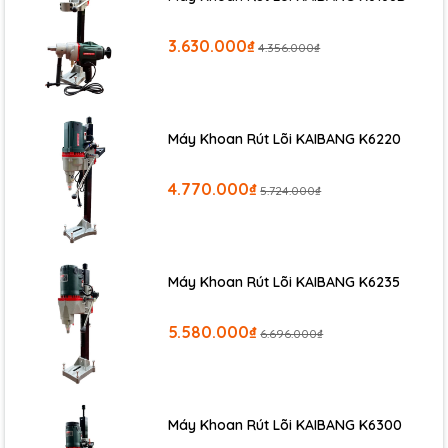
3.630.000₫
4.356.000₫
Máy Khoan Rút Lõi KAIBANG K6220
Kích thủy lực 2 chiều, hay còn gọi là kích thủy lực 2 đường dầu,
thường được đánh mã Model là
FCY
hoặc
RRH
là dòng kích có
4.770.000₫
5.724.000₫
cấu tạo với hệ thống piston 2 chiều, giúp hồi hành trình nhanh
hơn, thường được thiết kế cho những dòng kích có tải trọng
lớn, cần hành trình dài hơn so với kích thủy lực 1 chiều. Kích thủy
lực 2 chiều cần được sử dụng với bơm tay, bơm điện 2 đường
Máy Khoan Rút Lõi KAIBANG K6235
dầu.
5.580.000₫
6.696.000₫
Máy Khoan Rút Lõi KAIBANG K6300