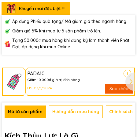
Khuyến mãi đặc biệt !!!
Áp dụng Phiếu quà tặng/ Mã giảm giá theo ngành hàng.
Giảm giá 5% khi mua từ 5 sản phẩm trở lên.
Tặng 50.000₫ mua hàng khi đăng ký làm thành viên Phát
Đạt, áp dụng khi mua Online.
PADA10
Giảm 10.000đ giá trị đơn hàng
HSD: 1/1/2024
Sao chép
Mô tả sản phẩm
Hướng dẫn mua hàng
Chính sách b
Kích Thủy Lực Là Gì