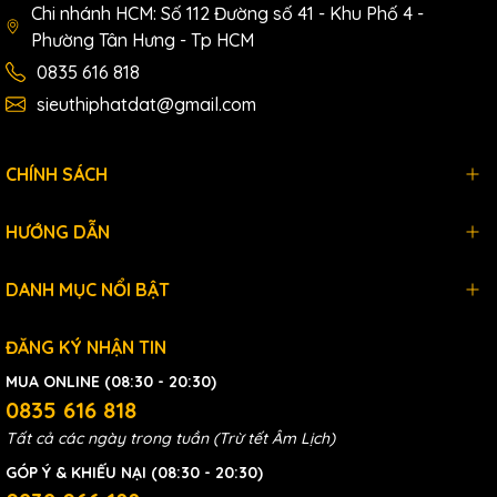
Chi nhánh HCM: Số 112 Đường số 41 - Khu Phố 4 -
Kích lùn :là loại kích thủy lực 1 chiều thường được đánh mã đầu
Phường Tân Hưng - Tp HCM
là
FPY
, ví dụ như
FPY-5
,
FPY-10
...là loại kích có chiều cao ban
đầu thấp, dẹt với hành trình nhỏ chỉ từ 7-26mm, trọng tải từ 5-
0835 616 818
200 tấn. Được ứng dụng trong thi công xây dựng, chế tạo, sửa
sieuthiphatdat@gmail.com
chữa máy, nâng hạ ở những vị trí hẹp mà kích thông thường
không đặt vào được.
CHÍNH SÁCH
HƯỚNG DẪN
DANH MỤC NỔI BẬT
ĐĂNG KÝ NHẬN TIN
MUA ONLINE (08:30 - 20:30)
0835 616 818
Tất cả các ngày trong tuần (Trừ tết Âm Lịch)
GÓP Ý & KHIẾU NẠI (08:30 - 20:30)