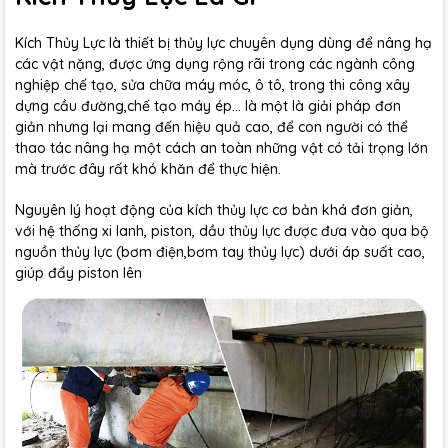
Kích Thủy Lực là thiết bị thủy lực chuyên dụng dùng để nâng hạ
các vật nặng, được ứng dụng rộng rãi trong các ngành công
nghiệp chế tạo, sửa chữa máy móc, ô tô, trong thi công xây
dựng cầu đường,chế tạo máy ép... là một là giải pháp đơn
giản nhưng lại mang đến hiệu quả cao, để con người có thể
thao tác nâng hạ một cách an toàn những vật có tải trọng lớn
mà trước đây rất khó khăn để thực hiện.
Nguyên lý hoạt động của kích thủy lực cơ bản khá đơn giản,
với hệ thống xi lanh, piston, dầu thủy lực được đưa vào qua bộ
nguồn thủy lực (bơm điện,bơm tay thủy lực) dưới áp suất cao,
giúp đẩy piston lên