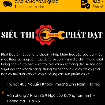
GIAO HÀNG TOÀN QUỐC
BẢO H
Thanh toán tại nhà
Bảo hàn
Phát Đạt là một công ty chuyên nhập khẩu trực tiếp các loại máy
móc thủy lực máy cầm tay dụng cụ cơ khí nội địa chính hãng chất
lượng cao và độ bền vượt trội. Với cam kết mang đến sự hài lòng
tuyệt đối cho khách hàng, chúng tôi tự hào là địa chỉ tin cậy mà
bạn có thể dựa vào khi cần sử dụng các sản phẩm cơ khí.
Trụ sở : 405 Nguyễn Khoái- Phường Lĩnh Nam - Hà Nội
Văn phòng / Kho : Số 9 Ngõ 533 Đường Tam Trinh -
Phân loại theo cấu tạo,hình dáng,chức năng...
Hoàng Mai - Hà Nội