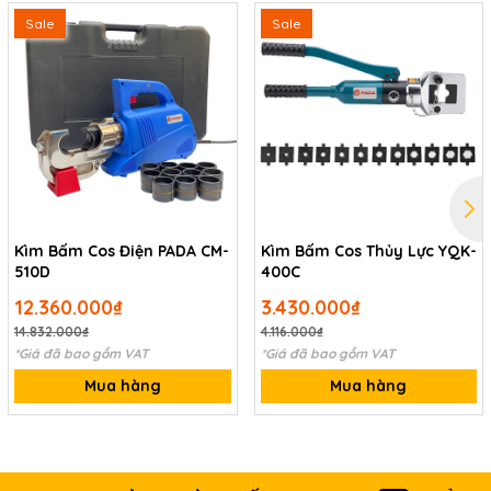
Sale
Sale
Kìm Bấm Cos Điện PADA CM-
Kìm Bấm Cos Thủy Lực YQK-
510D
400C
12.360.000₫
3.430.000₫
14.832.000₫
4.116.000₫
*Giá đã bao gồm VAT
*Giá đã bao gồm VAT
Mua hàng
Mua hàng