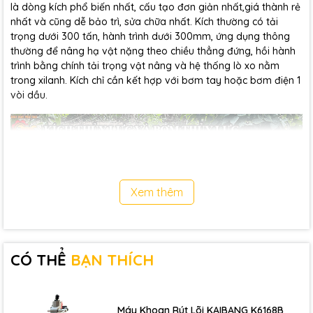
là dòng kích phổ biến nhất, cấu tạo đơn giản nhất,giá thành rẻ
nhất và cũng dễ bảo trì, sửa chữa nhất. Kích thường có tải
trọng dưới 300 tấn, hành trình dưới 300mm, ứng dụng thông
thường để nâng hạ vật nặng theo chiều thẳng đứng, hồi hành
trình bằng chính tải trọng vật nâng và hệ thống lò xo nằm
trong xilanh. Kích chỉ cần kết hợp với bơm tay hoặc bơm điện 1
vòi dầu.
Xem thêm
CÓ THỂ
BẠN THÍCH
Máy Khoan Rút Lõi KAIBANG K6168B