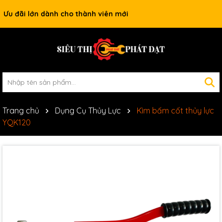
Ưu đãi lớn dành cho thành viên mới
Trang chủ
Dụng Cụ Thủy Lực
Kìm bấm cốt thủy lực
YQK120