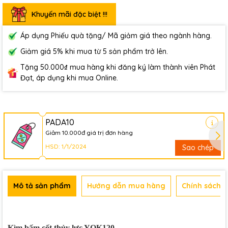
Khuyến mãi đặc biệt !!!
Áp dụng Phiếu quà tặng/ Mã giảm giá theo ngành hàng.
Giảm giá 5% khi mua từ 5 sản phẩm trở lên.
Tặng 50.000₫ mua hàng khi đăng ký làm thành viên Phát
Đạt, áp dụng khi mua Online.
PADA10
Giảm 10.000đ giá trị đơn hàng
HSD: 1/1/2024
Sao chép
Mô tả sản phẩm
Hướng dẫn mua hàng
Chính sách b
Kìm bấm cốt thủy lực YQK120