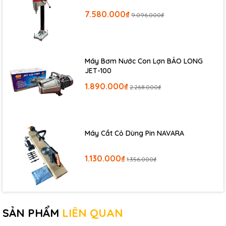
-Độ bền cao,ít hỏng hóc,dễ sửa chữa.
7.580.000₫
9.096.000₫
Nhược điểm :
-Tốn sức do dùng hệ thống bơm cơ.
Máy Bơm Nước Con Lợn BẢO LONG
-Khả năng ép cos thích hợp với các hàm ép cỡ trung bình
JET-100
(khoảng từ 4-400mm2)
1.890.000₫
2.268.000₫
Máy Cắt Cỏ Dùng Pin NAVARA
1.130.000₫
1.356.000₫
SẢN PHẨM
LIÊN QUAN