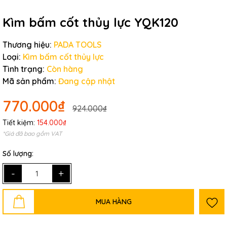
Kìm bấm cốt thủy lực YQK120
Thương hiệu:
PADA TOOLS
Loại:
Kìm bấm cốt thủy lực
Tình trạng:
Còn hàng
Mã sản phẩm:
Đang cập nhật
770.000₫
924.000₫
Tiết kiệm:
154.000₫
*Giá đã bao gồm VAT
Số lượng:
-
+
MUA HÀNG