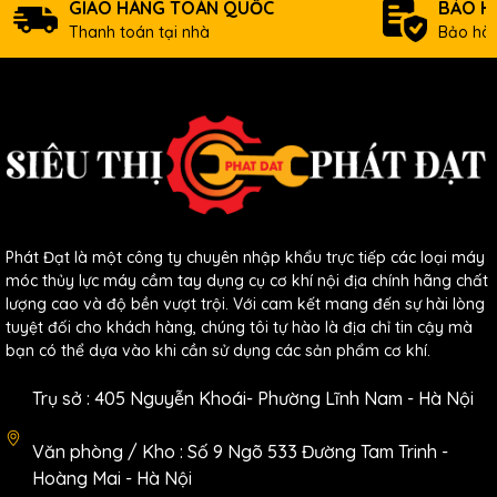
GIAO HÀNG TOÀN QUỐC
BẢO H
Thanh toán tại nhà
Bảo hàn
Phát Đạt là một công ty chuyên nhập khẩu trực tiếp các loại máy
móc thủy lực máy cầm tay dụng cụ cơ khí nội địa chính hãng chất
lượng cao và độ bền vượt trội. Với cam kết mang đến sự hài lòng
tuyệt đối cho khách hàng, chúng tôi tự hào là địa chỉ tin cậy mà
bạn có thể dựa vào khi cần sử dụng các sản phẩm cơ khí.
Trụ sở : 405 Nguyễn Khoái- Phường Lĩnh Nam - Hà Nội
Văn phòng / Kho : Số 9 Ngõ 533 Đường Tam Trinh -
Hoàng Mai - Hà Nội