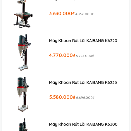
3.630.000₫
4.356.000₫
Máy Khoan Rút Lõi KAIBANG K6220
4.770.000₫
5.724.000₫
Máy Khoan Rút Lõi KAIBANG K6235
Ưu điểm của
Kìm bấm cốt thủy lực YQK120:
5.580.000₫
6.696.000₫
-Nhỏ gọn,dễ cầm nắm,dễ thi công
-Hệ thống thủy lực được tích sẵn nên có thể sử dụng ngay mà
không phải mua thêm các phụ kiện hay bơm thủy lực khác.Có
Máy Khoan Rút Lõi KAIBANG K6300
thể thi công ở mọi điều kiện khắc nghiệt nhất.