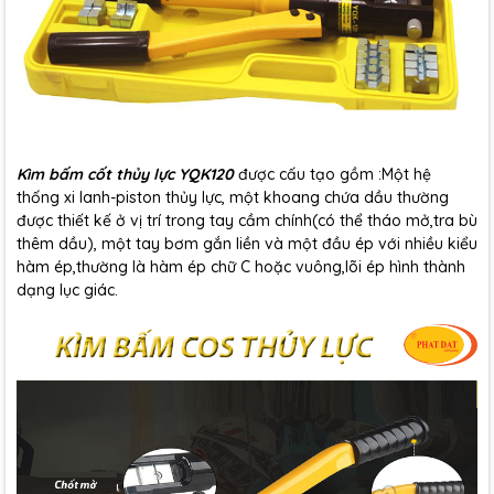
Kìm bấm cốt thủy lực YQK120
được cấu tạo gồm :Một hệ
thống xi lanh-piston thủy lực, một khoang chứa dầu thường
được thiết kế ở vị trí trong tay cầm chính(có thể tháo mở,tra bù
thêm dầu), một tay bơm gắn liền và một đầu ép với nhiều kiểu
hàm ép,thường là hàm ép chữ C hoặc vuông,lõi ép hình thành
dạng lục giác.