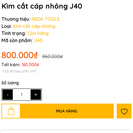
Kìm cắt cáp nhông J40
Thương hiệu:
PADA TOOLS
Loại:
kìm cắt cáp nhông
Tình trạng:
Còn hàng
Mã sản phẩm:
J40
800.000₫
960.000₫
Tiết kiệm:
160.000₫
*Giá đã bao gồm VAT
Số lượng:
-
+
MUA HÀNG