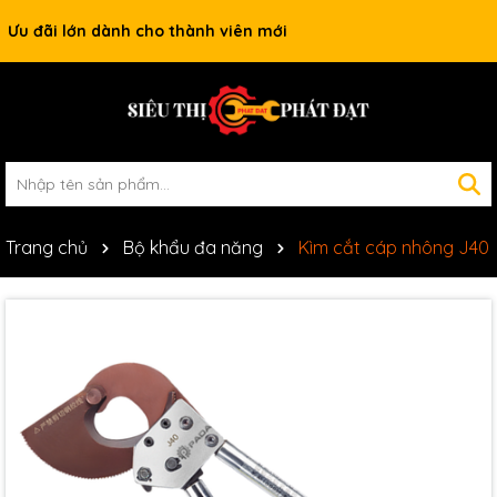
Ưu đãi lớn dành cho thành viên mới
Trang chủ
Bộ khẩu đa năng
Kìm cắt cáp nhông J40