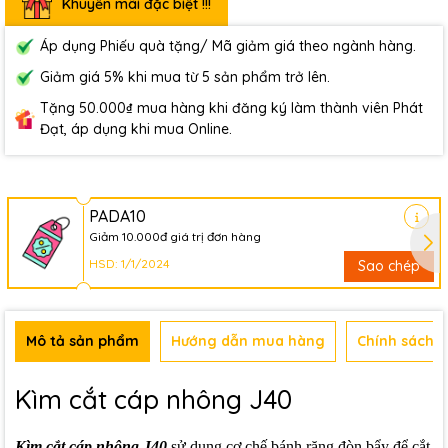
Khuyến mãi đặc biệt !!!
Áp dụng Phiếu quà tặng/ Mã giảm giá theo ngành hàng.
Giảm giá 5% khi mua từ 5 sản phẩm trở lên.
Tặng 50.000₫ mua hàng khi đăng ký làm thành viên Phát
Đạt, áp dụng khi mua Online.
PADA10
Giảm 10.000đ giá trị đơn hàng
HSD: 1/1/2024
Sao chép
Mô tả sản phẩm
Hướng dẫn mua hàng
Chính sách b
Kìm cắt cáp nhông J40
Kìm cắt cáp nhông J40
sử dụng cơ chế bánh răng đòn bẩy để cắt