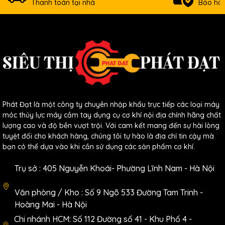
Thanh toán tại nhà
Bảo hàn
Phát Đạt là một công ty chuyên nhập khẩu trực tiếp các loại máy
móc thủy lực máy cầm tay dụng cụ cơ khí nội địa chính hãng chất
lượng cao và độ bền vượt trội. Với cam kết mang đến sự hài lòng
tuyệt đối cho khách hàng, chúng tôi tự hào là địa chỉ tin cậy mà
bạn có thể dựa vào khi cần sử dụng các sản phẩm cơ khí.
Trụ sở : 405 Nguyễn Khoái- Phường Lĩnh Nam - Hà Nội
Văn phòng / Kho : Số 9 Ngõ 533 Đường Tam Trinh -
Hoàng Mai - Hà Nội
Chi nhánh HCM: Số 112 Đường số 41 - Khu Phố 4 -