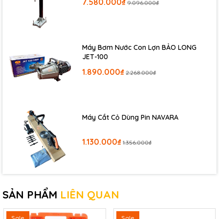
7.580.000₫
9.096.000₫
Máy Bơm Nước Con Lợn BẢO LONG
JET-100
1.890.000₫
2.268.000₫
Máy Cắt Cỏ Dùng Pin NAVARA
1.130.000₫
1.356.000₫
SẢN PHẨM
LIÊN QUAN
Thông số kĩ thuật
Kìm cắt cáp nhông J40:
Sale
Sale