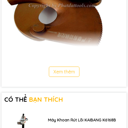
Xem thêm
Lưỡi dao cắt của
Kìm cắt cáp nhông J40
được tinh luyện bằng
chất lượng thép siêu bền và được gia nhiệt để làm cho chất lượng
thép đạt đến hiệu quả cao nhất, giảm tối đa hao mòn trong quá
CÓ THỂ
BẠN THÍCH
trình sử dụng. Cán cầm của
Kìm cắt cáp nhông J40
được bao
phủ bằng lớp nhựa phủ bảo vệ tay giúp cho việc cầm nắm cắt dễ
Máy Khoan Rút Lõi KAIBANG K6168B
dàng thoải mái và nắm vững.