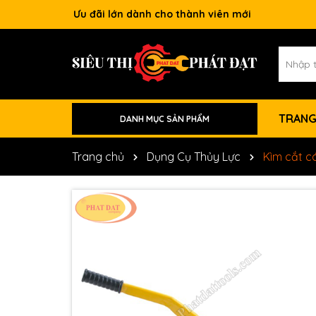
Ưu đãi lớn dành cho thành viên mới
TRANG
DANH MỤC SẢN PHẨM
Phụ Kiện Máy Móc
Dụng Cụ Làm Mộc
Dụng Cụ Xây Dựng
Dụng Cụ Nâng Hạ
Dụng Cụ Vệ Sinh
Dụng Cụ Xăng
Dụng Cụ Khí Nén
Dụng Cụ Pin
Dụng Cụ Điện
Dụng Cụ Thủy Lực
Trang chủ
Dụng Cụ Thủy Lực
Kìm cắt c