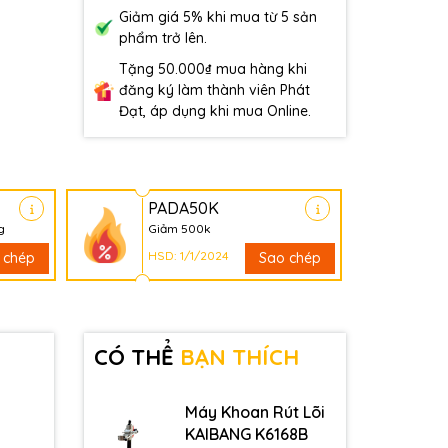
Giảm giá 5% khi mua từ 5 sản
phẩm trở lên.
Tặng 50.000₫ mua hàng khi
đăng ký làm thành viên Phát
Đạt, áp dụng khi mua Online.
PADA50K
g
Giảm 500k
HSD: 1/1/2024
 chép
Sao chép
CÓ THỂ
BẠN THÍCH
Máy Khoan Rút Lõi
KAIBANG K6168B