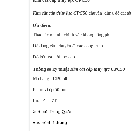
Kìm cắt cáp thủy lực CPC50
Kìm cắt cáp thủy lực CPC50
chuyên dùng để cắt tất
Ưu điểm:
Thao tác nhanh ,chính xác,không lãng phí
Dễ dàng vận chuyển đi các công trình
Độ bền và tuổi thọ cao
Thông số kỹ thuật
Kìm cắt cáp thủy lực CPC50
Mã hàng :
CPC50
Phạm vi ép 50mm
Lực cắt :7T
Xuất xứ :Trung Quốc
Bảo hành:6 tháng