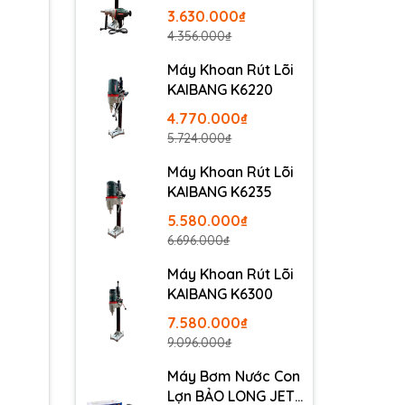
3.630.000₫
4.356.000₫
Máy Khoan Rút Lõi
KAIBANG K6220
4.770.000₫
5.724.000₫
Máy Khoan Rút Lõi
KAIBANG K6235
5.580.000₫
6.696.000₫
Máy Khoan Rút Lõi
KAIBANG K6300
7.580.000₫
9.096.000₫
Máy Bơm Nước Con
Lợn BẢO LONG JET-