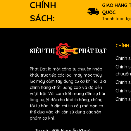
>>Chuyên các dụng cụ điện cơ, (Máy khoan, máy mài
CHÍNH
GIAO HÀNG 
cos),dụng cụ sửa chữa đa năng >> Cách thức mua 
QUỐC
tiếp và miễn phí ,>> Mọi thắc mắc liên hệ 096675
SÁCH:
Thanh toán tại
CHÍNH
Chính 
Chính 
Phát Đạt là một công ty chuyên nhập
chuyển
khẩu trực tiếp các loại máy móc thủy
lực máy cầm tay dụng cụ cơ khí nội địa
Chính s
chính hãng chất lượng cao và độ bền
Chính 
vượt trội. Với cam kết mang đến sự hài
Chính 
lòng tuyệt đối cho khách hàng, chúng
tôi tự hào là địa chỉ tin cậy mà bạn có
thể dựa vào khi cần sử dụng các sản
phẩm cơ khí.
Trụ sở : 405 Nguyễn Khoái-