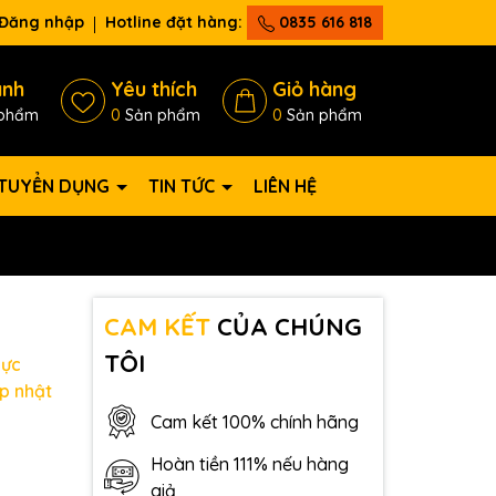
Đăng nhập
Hotline đặt hàng:
0835 616 818
ánh
Yêu thích
Giỏ hàng
phẩm
0
Sản phẩm
0
Sản phẩm
TUYỂN DỤNG
TIN TỨC
LIÊN HỆ
CAM KẾT
CỦA CHÚNG
TÔI
lực
p nhật
Cam kết 100% chính hãng
Hoàn tiền 111% nếu hàng
giả