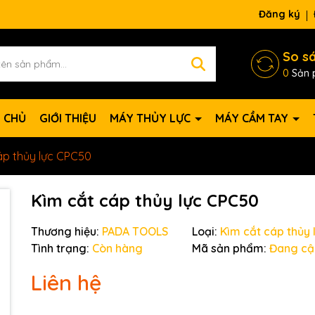
Đăng ký
So s
0
Sản 
 CHỦ
GIỚI THIỆU
MÁY THỦY LỰC
MÁY CẦM TAY
áp thủy lực CPC50
Kìm cắt cáp thủy lực CPC50
Thương hiệu:
PADA TOOLS
Loại:
Kìm cắt cáp thủy 
Tình trạng:
Còn hàng
Mã sản phẩm:
Đang cậ
Liên hệ