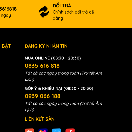
p
ĐỔI TRẢ
trực
5616818
Chính sách đổi trả dễ
ợ ngay
dàng
 BẬT
ĐĂNG KÝ NHẬN TIN
MUA ONLINE (08:30 - 20:30)
0835 616 818
Tất cả các ngày trong tuần (Trừ tết Âm
Lịch)
GÓP Ý & KHIẾU NẠI (08:30 - 20:30)
0939 066 188
Tất cả các ngày trong tuần (Trừ tết Âm
Lịch)
LIÊN KẾT SÀN