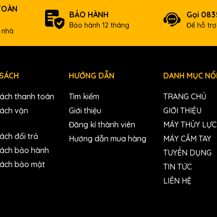
, máy đục ,máy cắt, máy cưa...), máy thủy lực (cắt,đột,uốn, kìm é
TOÀN
hàng dễ dàng nhanh chóng,>> Khách nội thành Hà Nội shop có ship 
BẢO HÀNH
Gọi 083
9284 hoặc 0972883268 (Call/Sms/Zalo,Facebook)
Bảo hành 12 tháng
Để hỗ tr
 nhà
 SÁCH
HƯỚNG DẪN
DANH MỤC NỔI
sách thanh toán
Tìm kiếm
TRANG CHỦ
sách vận
Giới thiệu
GIỚI THIỆU
Đăng kí thành viên
MÁY THỦY LỰC
ách đổi trả
Hướng dẫn mua hàng
MÁY CẦM TAY
sách bảo hành
TUYỂN DỤNG
sách bảo mật
TIN TỨC
LIÊN HỆ