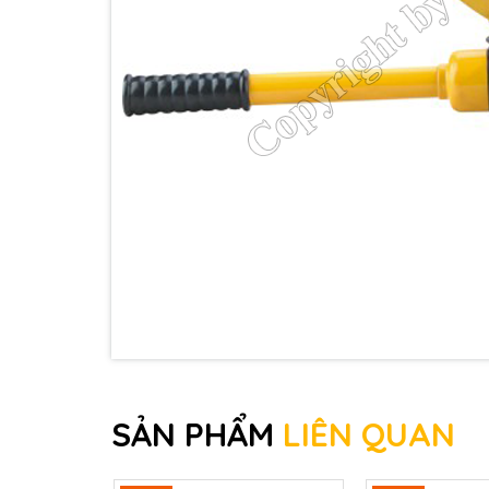
_
Chế độ bảo hành
:
SẢN PHẨM
LIÊN QUAN
_ Sản phẩm được bảo hành theo phiếu bảo hành 
_ Tất cả sản phẩm sẽ được đổi mới miến phí với lỗ