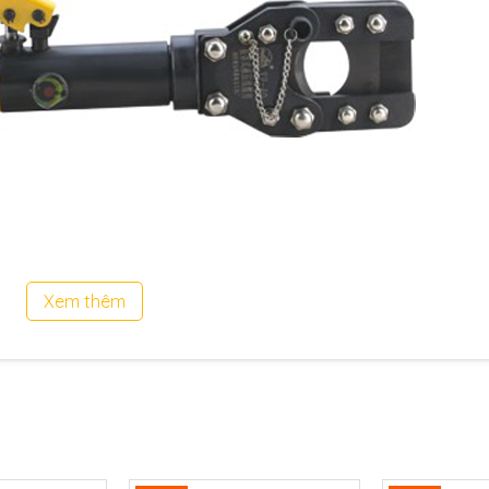
Xem thêm
đi kèm
i của nhà sản xuất