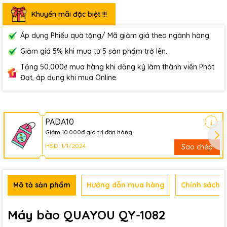
Khuyến mãi đặc biệt !!!
Áp dụng Phiếu quà tặng/ Mã giảm giá theo ngành hàng.
Giảm giá 5% khi mua từ 5 sản phẩm trở lên.
Tặng 50.000₫ mua hàng khi đăng ký làm thành viên Phát
Đạt, áp dụng khi mua Online.
PADA10
Giảm 10.000đ giá trị đơn hàng
HSD: 1/1/2024
Sao chép
Mô tả sản phẩm
Hướng dẫn mua hàng
Chính sách b
Máy bào QUAYOU QY-1082