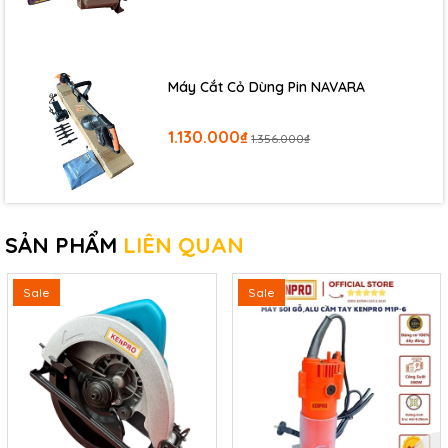
Máy Cắt Cỏ Dùng Pin NAVARA
1.130.000₫
1.356.000₫
SẢN PHẨM
LIÊN QUAN
Sale
Sale