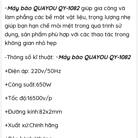
-
Máy bào QUAYOU QY-1082
giúp gia công và
làm phẳng các bề mặt vật liệu, trọng lượng nhẹ
giúp bạn hạn chế mỏi mệt trong quá trình sử
dụng, sản phẩm phù hợp với các thao tác trong
không gian nhỏ hẹp
-
-Thông số kĩ thuật:
Máy bào QUAYOU QY-1082
+Điện áp: 220v/50Hz
+Công suất:650W
+Tốc độ:16500v/p
+Đường kính:82x2mm
+Xuất xứ:Chính hãng