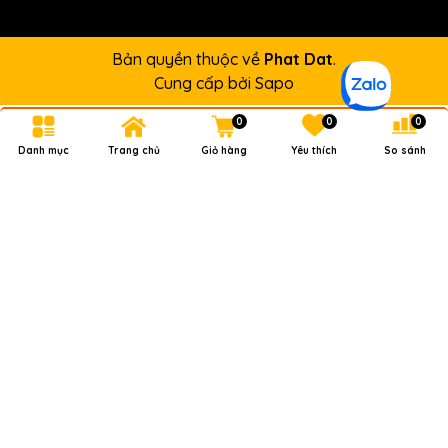
Bản quyền thuộc về
Phat Dat
.
Cung cấp bởi
Sapo
0
0
0
Danh mục
Trang chủ
Giỏ hàng
Yêu thích
So sánh