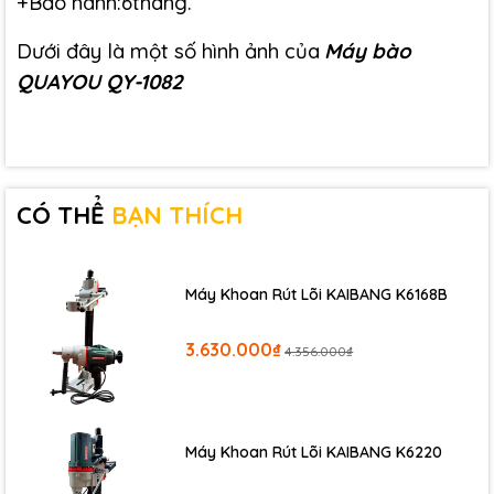
+Bảo hành:6tháng.
Dưới đây là một số hình ảnh của
Máy bào
QUAYOU QY-1082
CÓ THỂ
BẠN THÍCH
Máy Khoan Rút Lõi KAIBANG K6168B
3.630.000₫
4.356.000₫
Máy Khoan Rút Lõi KAIBANG K6220