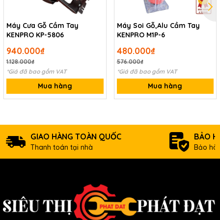
Máy Cưa Gỗ Cầm Tay
Máy Soi Gỗ,Alu Cầm Tay
KENPRO KP-5806
KENPRO M1P-6
940.000₫
480.000₫
1.128.000₫
576.000₫
*Giá đã bao gồm VAT
*Giá đã bao gồm VAT
Mua hàng
Mua hàng
GIAO HÀNG TOÀN QUỐC
BẢO H
Thanh toán tại nhà
Bảo hàn