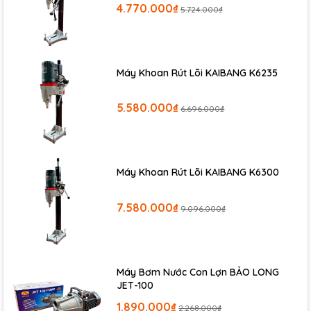
4.770.000₫
5.724.000₫
Máy Khoan Rút Lõi KAIBANG K6235
5.580.000₫
6.696.000₫
Máy Khoan Rút Lõi KAIBANG K6300
7.580.000₫
9.096.000₫
Máy Bơm Nước Con Lợn BẢO LONG
JET-100
1.890.000₫
2.268.000₫