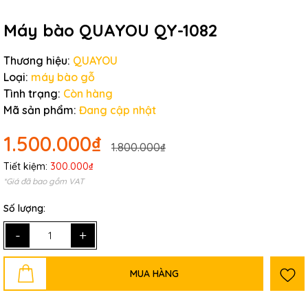
Máy bào QUAYOU QY-1082
Thương hiệu:
QUAYOU
Loại:
máy bào gỗ
Tình trạng:
Còn hàng
Mã sản phẩm:
Đang cập nhật
1.500.000₫
1.800.000₫
Tiết kiệm:
300.000₫
*Giá đã bao gồm VAT
Số lượng:
-
+
MUA HÀNG