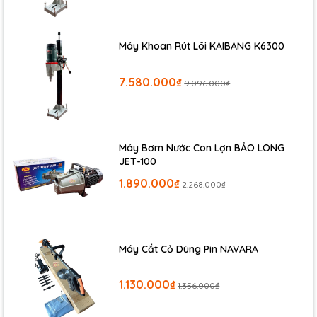
Máy Khoan Rút Lõi KAIBANG K6300
7.580.000₫
9.096.000₫
Máy Bơm Nước Con Lợn BẢO LONG
JET-100
1.890.000₫
2.268.000₫
Máy Cắt Cỏ Dùng Pin NAVARA
1.130.000₫
1.356.000₫