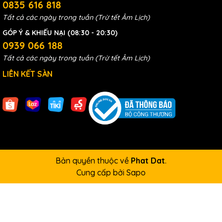
0835 616 818
Tất cả các ngày trong tuần (Trừ tết Âm Lịch)
GÓP Ý & KHIẾU NẠI (08:30 - 20:30)
0939 066 188
Tất cả các ngày trong tuần (Trừ tết Âm Lịch)
LIÊN KẾT SÀN
Bản quyền thuộc về
Phat Dat
.
Cung cấp bởi
Sapo