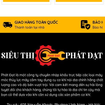
GIAO HÀNG TOÀN QUỐC
BẢO H
Thanh toán tại nhà
Bảo hàn
Phát Đạt là một công ty chuyên nhập khẩu trực tiếp các loại máy
móc thủy lực máy cầm tay dụng cụ cơ khí nội địa chính hãng chất
lượng cao và độ bền vượt trội. Với cam kết mang đến sự hài lòng
tuyệt đối cho khách hàng, chúng tôi tự hào là địa chỉ tin cậy mà
bạn có thể dựa vào khi cần sử dụng các sản phẩm cơ khí.
Trụ sở : 405 Nguyễn Khoái- Phường Lĩnh Nam - Hà Nội