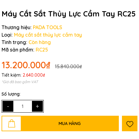
Máy Cắt Sắt Thủy Lực Cầm Tay RC25
Mã giảm giá:
Thương hiệu:
PADA TOOLS
Ngày hết hạn:
Loại:
Máy cắt sắt thủy lực cầm tay
Tình trạng:
Còn hàng
Điều kiện:
Mã sản phẩm:
RC25
13.200.000₫
15.840.000₫
Tiết kiệm:
2.640.000₫
*Giá đã bao gồm VAT
Số lượng:
-
+
MUA HÀNG