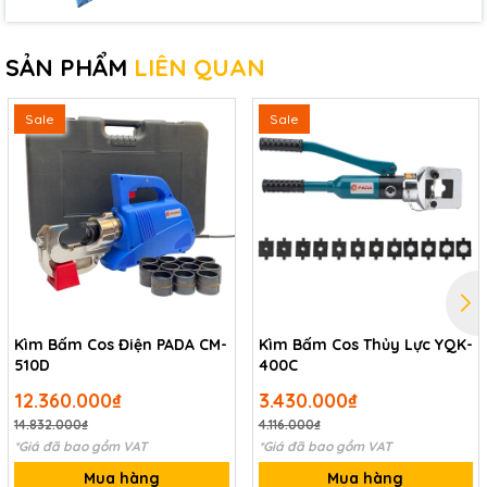
SẢN PHẨM
LIÊN QUAN
Sale
Sale
Kìm Bấm Cos Điện PADA CM-
Kìm Bấm Cos Thủy Lực YQK-
510D
400C
12.360.000₫
3.430.000₫
14.832.000₫
4.116.000₫
*Giá đã bao gồm VAT
*Giá đã bao gồm VAT
Mua hàng
Mua hàng