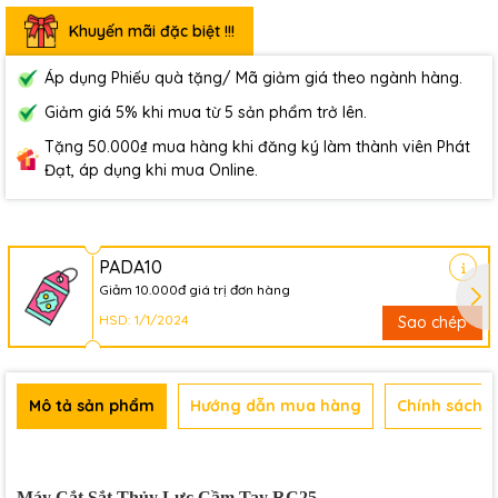
Khuyến mãi đặc biệt !!!
Áp dụng Phiếu quà tặng/ Mã giảm giá theo ngành hàng.
Giảm giá 5% khi mua từ 5 sản phẩm trở lên.
Tặng 50.000₫ mua hàng khi đăng ký làm thành viên Phát
Đạt, áp dụng khi mua Online.
PADA10
Giảm 10.000đ giá trị đơn hàng
HSD: 1/1/2024
Sao chép
Mô tả sản phẩm
Hướng dẫn mua hàng
Chính sách b
Máy Cắt Sắt Thủy Lực Cầm Tay RC25