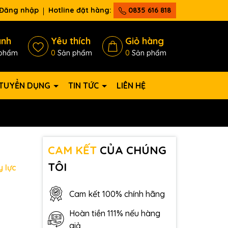
Đăng nhập
Hotline đặt hàng:
0835 616 818
ánh
Yêu thích
Giỏ hàng
phẩm
0
Sản phẩm
0
Sản phẩm
TUYỂN DỤNG
TIN TỨC
LIÊN HỆ
CAM KẾT
CỦA CHÚNG
TÔI
y lực
Cam kết 100% chính hãng
Hoàn tiền 111% nếu hàng
giả