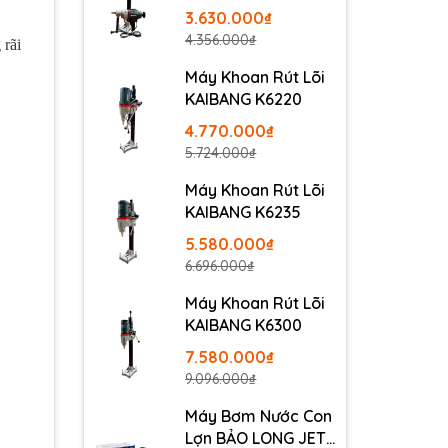
3.630.000₫
4.356.000₫
 rãi
Máy Khoan Rút Lõi
KAIBANG K6220
4.770.000₫
5.724.000₫
Máy Khoan Rút Lõi
KAIBANG K6235
5.580.000₫
6.696.000₫
Máy Khoan Rút Lõi
KAIBANG K6300
7.580.000₫
9.096.000₫
Máy Bơm Nước Con
Lợn BẢO LONG JET-