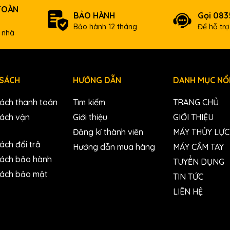
TOÀN
BẢO HÀNH
Gọi 083
Bảo hành 12 tháng
Để hỗ tr
 nhà
 SÁCH
HƯỚNG DẪN
DANH MỤC NỔI
sách thanh toán
Tìm kiếm
TRANG CHỦ
sách vận
Giới thiệu
GIỚI THIỆU
Đăng kí thành viên
MÁY THỦY LỰC
ách đổi trả
Hướng dẫn mua hàng
MÁY CẦM TAY
sách bảo hành
TUYỂN DỤNG
sách bảo mật
TIN TỨC
LIÊN HỆ