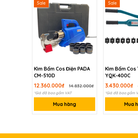
Sale
Sale
Kìm Bấm Cos Điện PADA
Kìm Bấm Cos 
CM-510D
YQK-400C
12.360.000₫
3.430.000₫
14.832.000₫
*Giá đã bao gồm VAT
*Giá đã bao gồm 
Mua hàng
Mua 