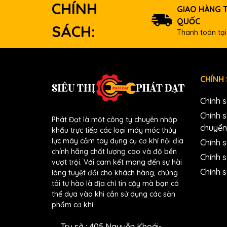
CHÍNH
GIAO HÀNG 
QUỐC
SÁCH:
Thanh toán tại
CHÍNH
Chính 
Chính 
Phát Đạt là một công ty chuyên nhập
chuyển
khẩu trực tiếp các loại máy móc thủy
lực máy cầm tay dụng cụ cơ khí nội địa
Chính s
chính hãng chất lượng cao và độ bền
Chính 
vượt trội. Với cam kết mang đến sự hài
Chính 
lòng tuyệt đối cho khách hàng, chúng
tôi tự hào là địa chỉ tin cậy mà bạn có
thể dựa vào khi cần sử dụng các sản
phẩm cơ khí.
Trụ sở : 405 Nguyễn Khoái-