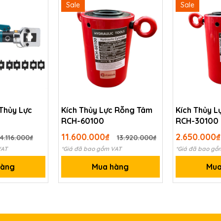
Sale
Sale
Thủy Lực
Kích Thủy Lực Rỗng Tâm
Kích Thủy 
RCH-60100
RCH-30100
11.600.000₫
2.650.000
4.116.000₫
13.920.000₫
VAT
*Giá đã bao gồm VAT
*Giá đã bao gồ
hàng
Mua hàng
Mua