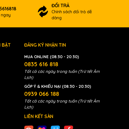
ĐỔI TRẢ
5616818
Chính sách đổi trả dễ
ợ ngay
dàng
 BẬT
ĐĂNG KÝ NHẬN TIN
MUA ONLINE (08:30 - 20:30)
0835 616 818
Tất cả các ngày trong tuần (Trừ tết Âm
Lịch)
GÓP Ý & KHIẾU NẠI (08:30 - 20:30)
0939 066 188
Tất cả các ngày trong tuần (Trừ tết Âm
Lịch)
LIÊN KẾT SÀN