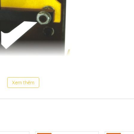
Xem thêm
c CAC100