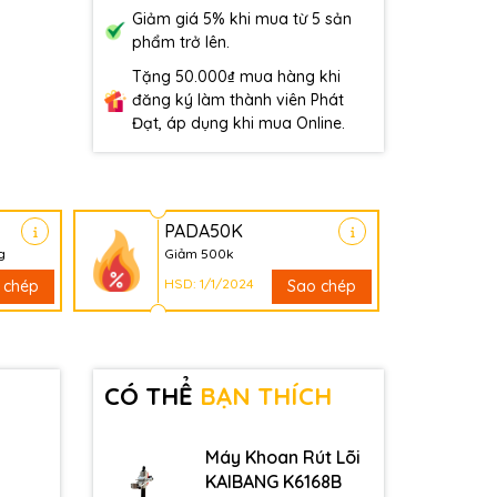
Giảm giá 5% khi mua từ 5 sản
phẩm trở lên.
Tặng 50.000₫ mua hàng khi
đăng ký làm thành viên Phát
Đạt, áp dụng khi mua Online.
PADA50K
g
Giảm 500k
HSD: 1/1/2024
 chép
Sao chép
CÓ THỂ
BẠN THÍCH
Máy Khoan Rút Lõi
KAIBANG K6168B