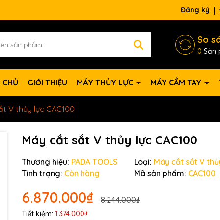
Đăng ký
So s
0
Sản 
 CHỦ
GIỚI THIỆU
MÁY THỦY LỰC
MÁY CẦM TAY
ắt V thủy lực CAC100
Máy cắt sắt V thủy lực CAC100
Thương hiệu:
PADA TOOLS
Loại:
Máy cắt sắt V thủ
Tình trạng:
Còn hàng
Mã sản phẩm:
CAC100
6.870.000₫
8.244.000₫
Tiết kiệm:
1.374.000₫