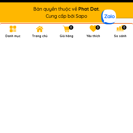
Bản quyền thuộc về
Phat Dat
.
Cung cấp bởi
Sapo
0
0
0
Danh mục
Trang chủ
Giỏ hàng
Yêu thích
So sánh