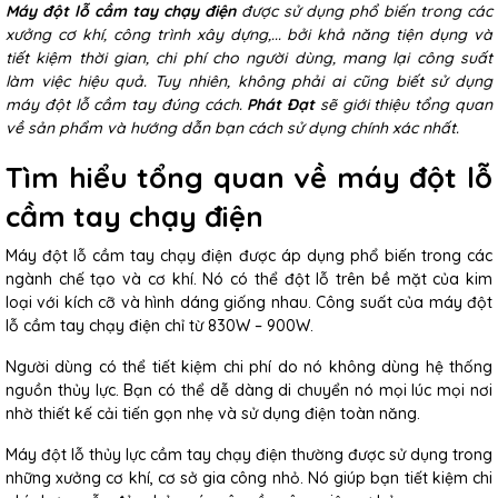
Máy đột lỗ cầm tay chạy điện
được sử dụng phổ biến trong các
xưởng cơ khí, công trình xây dựng,... bởi khả năng tiện dụng và
tiết kiệm thời gian, chi phí cho người dùng, mang lại công suất
làm việc hiệu quả. Tuy nhiên, không phải ai cũng biết sử dụng
máy đột lỗ cầm tay đúng cách.
Phát Đạt
sẽ giới thiệu tổng quan
về sản phẩm và hướng dẫn bạn cách sử dụng chính xác nhất.
Tìm hiểu tổng quan về máy đột lỗ
cầm tay chạy điện
Máy đột lỗ cầm tay chạy điện được áp dụng phổ biến trong các
ngành chế tạo và cơ khí. Nó có thể đột lỗ trên bề mặt của kim
loại với kích cỡ và hình dáng giống nhau. Công suất của máy đột
lỗ cầm tay chạy điện chỉ từ 830W – 900W.
Người dùng có thể tiết kiệm chi phí do nó không dùng hệ thống
nguồn thủy lực. Bạn có thể dễ dàng di chuyển nó mọi lúc mọi nơi
nhờ thiết kế cải tiến gọn nhẹ và sử dụng điện toàn năng.
Máy đột lỗ thủy lực cầm tay chạy điện thường được sử dụng trong
những xưởng cơ khí, cơ sở gia công nhỏ. Nó giúp bạn tiết kiệm chi