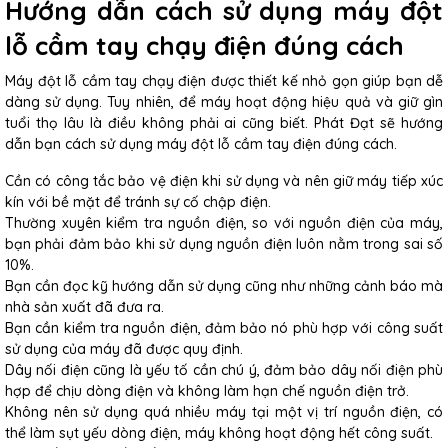
Hướng dẫn cách sử dụng máy đột
lỗ cầm tay chạy điện đúng cách
Máy đột lỗ cầm tay chạy điện được thiết kế nhỏ gọn giúp bạn dễ
dàng sử dụng. Tuy nhiên, để máy hoạt động hiệu quả và giữ gìn
tuổi thọ lâu là điều không phải ai cũng biết. Phát Đạt sẽ hướng
dẫn bạn cách sử dụng máy đột lỗ cầm tay điện đúng cách.
Cần có công tắc bảo vệ điện khi sử dụng và nên giữ máy tiếp xúc
kín với bề mặt để tránh sự cố chập điện.
Thường xuyên kiểm tra nguồn điện, so với nguồn điện của máy,
bạn phải đảm bảo khi sử dụng nguồn điện luôn nằm trong sai số
10%.
Bạn cần đọc kỹ hướng dẫn sử dụng cũng như những cảnh báo mà
nhà sản xuất đã đưa ra.
Bạn cần kiểm tra nguồn điện, đảm bảo nó phù hợp với công suất
sử dụng của máy đã được quy định.
Dây nối điện cũng là yếu tố cần chú ý, đảm bảo dây nối điện phù
hợp để chịu dòng điện và không làm hạn chế nguồn điện trở.
Không nên sử dụng quá nhiều máy tại một vị trí nguồn điện, có
thể làm sụt yếu dòng điện, máy không hoạt động hết công suất.