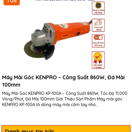
T08
Máy Mài Góc KENPRO – Công Suất 860W, Đá Mài
100mm
Máy Mài Góc KENPRO KP-100A – Công Suất 860W, Tốc Độ 11.000
Vòng/Phút, Đá Mài 100mm Giới Thiệu Sản Phẩm Máy mài góc
KENPRO KP-100A là dòng máy mài cầm tay nhỏ...
Danh mục tin tức