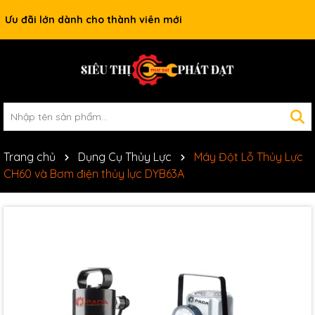
Ưu đãi lớn dành cho thành viên mới
Trang chủ
Dụng Cụ Thủy Lực
Máy Đột Lỗ Thủy Lực
CH60 và Bơm điện thủy lực DYB63A