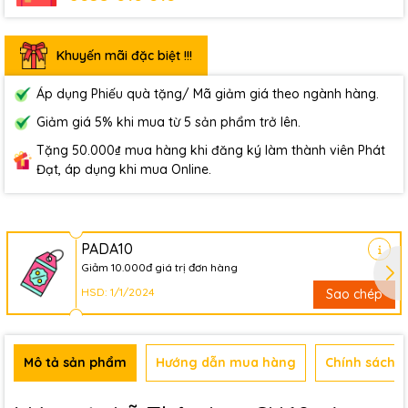
Khuyến mãi đặc biệt !!!
Áp dụng Phiếu quà tặng/ Mã giảm giá theo ngành hàng.
Giảm giá 5% khi mua từ 5 sản phẩm trở lên.
Tặng 50.000₫ mua hàng khi đăng ký làm thành viên Phát
Đạt, áp dụng khi mua Online.
PADA10
Giảm 10.000đ giá trị đơn hàng
HSD: 1/1/2024
Sao chép
Mô tả sản phẩm
Hướng dẫn mua hàng
Chính sách b