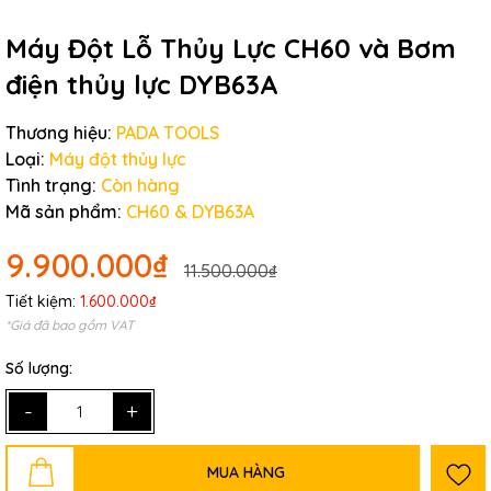
Máy Đột Lỗ Thủy Lực CH60 và Bơm
điện thủy lực DYB63A
Thương hiệu:
PADA TOOLS
Loại:
Máy đột thủy lực
Tình trạng:
Còn hàng
Mã sản phẩm:
CH60 & DYB63A
9.900.000₫
11.500.000₫
Tiết kiệm:
1.600.000₫
*Giá đã bao gồm VAT
Số lượng:
-
+
MUA HÀNG