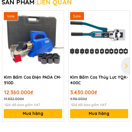
SẢN PHẨM
LIÊN QUAN
Sale
Sale
Kìm Bấm Cos Điện PADA CM-
Kìm Bấm Cos Thủy Lực YQK-
510D
400C
12.360.000₫
3.430.000₫
14.832.000₫
4.116.000₫
*Giá đã bao gồm VAT
*Giá đã bao gồm VAT
Mua hàng
Mua hàng