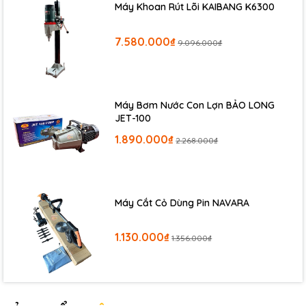
Máy Khoan Rút Lõi KAIBANG K6300
7.580.000₫
9.096.000₫
Máy Bơm Nước Con Lợn BẢO LONG
JET-100
1.890.000₫
2.268.000₫
Máy Cắt Cỏ Dùng Pin NAVARA
1.130.000₫
1.356.000₫