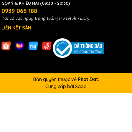
GÓP Ý & KHIẾU NẠI (08:30 - 20:30)
0939 066 188
Tất cả các ngày trong tuần (Trừ tết Âm Lịch)
LIÊN KẾT SÀN
Bản quyền thuộc về
Phat Dat
.
Cung cấp bởi
Sapo
Máy đột thủy CH60
để đi vào hoạt động thì các bạn phải kết
hợp với các loại máy bơm thủy lực hay còn gọi là Bộ nguồn
thủy lực