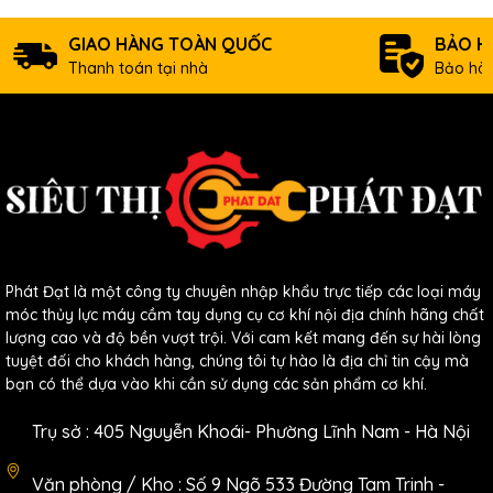
GIAO HÀNG TOÀN QUỐC
BẢO H
Thanh toán tại nhà
Bảo hàn
Phát Đạt là một công ty chuyên nhập khẩu trực tiếp các loại máy
móc thủy lực máy cầm tay dụng cụ cơ khí nội địa chính hãng chất
lượng cao và độ bền vượt trội. Với cam kết mang đến sự hài lòng
tuyệt đối cho khách hàng, chúng tôi tự hào là địa chỉ tin cậy mà
bạn có thể dựa vào khi cần sử dụng các sản phẩm cơ khí.
Trụ sở : 405 Nguyễn Khoái- Phường Lĩnh Nam - Hà Nội
Văn phòng / Kho : Số 9 Ngõ 533 Đường Tam Trinh -