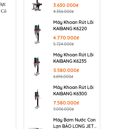
 lực
3.630.000₫
. Có
4.356.000₫
Máy Khoan Rút Lõi
KAIBANG K6220
4.770.000₫
5.724.000₫
Máy Khoan Rút Lõi
KAIBANG K6235
5.580.000₫
6.696.000₫
Máy Khoan Rút Lõi
KAIBANG K6300
7.580.000₫
9.096.000₫
Máy Bơm Nước Con
Lợn BẢO LONG JET-