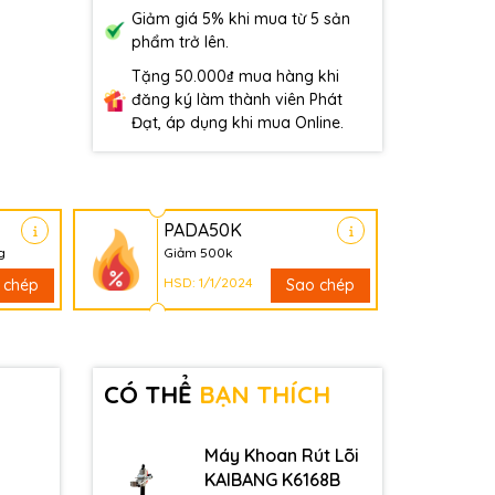
Giảm giá 5% khi mua từ 5 sản
phẩm trở lên.
Tặng 50.000₫ mua hàng khi
đăng ký làm thành viên Phát
Đạt, áp dụng khi mua Online.
PADA50K
g
Giảm 500k
HSD: 1/1/2024
 chép
Sao chép
CÓ THỂ
BẠN THÍCH
Máy Khoan Rút Lõi
KAIBANG K6168B