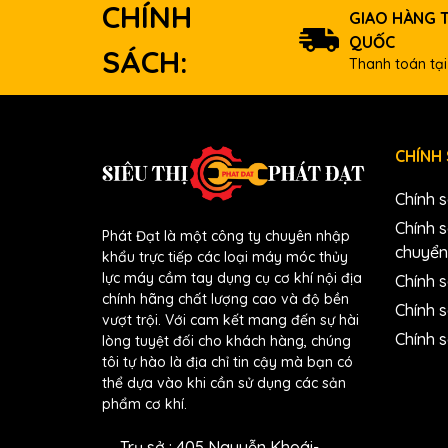
Video:
CHÍNH
GIAO HÀNG 
QUỐC
SÁCH:
Thanh toán tại
CHÍNH
Chính 
Chính 
Phát Đạt là một công ty chuyên nhập
chuyển
khẩu trực tiếp các loại máy móc thủy
lực máy cầm tay dụng cụ cơ khí nội địa
Chính s
chính hãng chất lượng cao và độ bền
Chính 
vượt trội. Với cam kết mang đến sự hài
Chính 
lòng tuyệt đối cho khách hàng, chúng
tôi tự hào là địa chỉ tin cậy mà bạn có
thể dựa vào khi cần sử dụng các sản
phẩm cơ khí.
Trụ sở : 405 Nguyễn Khoái-