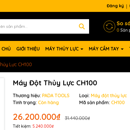
Đăng ký
So s
0
Sản 
 CHỦ
GIỚI THIỆU
MÁY THỦY LỰC
MÁY CẦM TAY
Thủy Lực CH100
Máy Đột Thủy Lực CH100
Thương hiệu:
PADA TOOLS
Loại:
Máy đột thủy lực
Tình trạng:
Còn hàng
Mã sản phẩm:
CH100
26.200.000₫
31.440.000₫
Tiết kiệm:
5.240.000₫