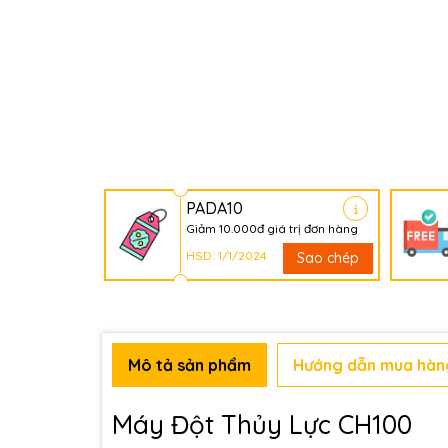
PADA10
Giảm 10.000đ giá trị đơn hàng
HSD: 1/1/2024
Sao chép
Mô tả sản phẩm
Hướng dẫn mua hàn
Máy Đột Thủy Lực CH100