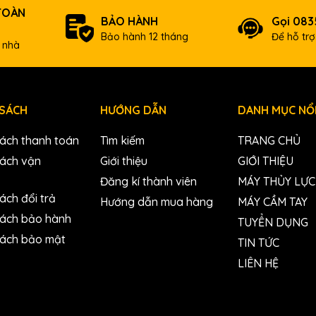
TOÀN
BẢO HÀNH
Gọi 083
Bảo hành 12 tháng
Để hỗ tr
 nhà
 SÁCH
HƯỚNG DẪN
DANH MỤC NỔI
sách thanh toán
Tìm kiếm
TRANG CHỦ
sách vận
Giới thiệu
GIỚI THIỆU
Đăng kí thành viên
MÁY THỦY LỰC
ách đổi trả
Hướng dẫn mua hàng
MÁY CẦM TAY
sách bảo hành
TUYỂN DỤNG
sách bảo mật
TIN TỨC
LIÊN HỆ