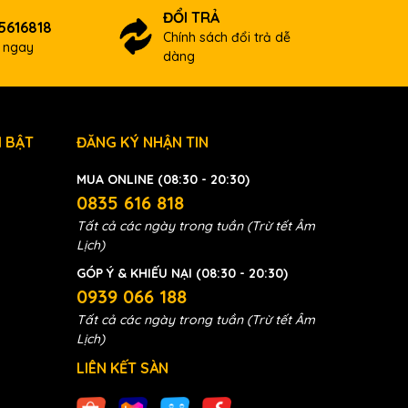
ĐỔI TRẢ
5616818
Chính sách đổi trả dễ
ợ ngay
dàng
 BẬT
ĐĂNG KÝ NHẬN TIN
MUA ONLINE (08:30 - 20:30)
0835 616 818
Tất cả các ngày trong tuần (Trừ tết Âm
Lịch)
GÓP Ý & KHIẾU NẠI (08:30 - 20:30)
0939 066 188
Tất cả các ngày trong tuần (Trừ tết Âm
Lịch)
LIÊN KẾT SÀN