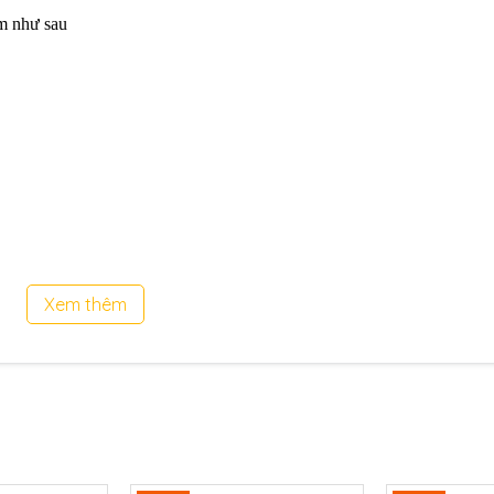
 như sau
P700
Xem thêm
ui long liên hệ