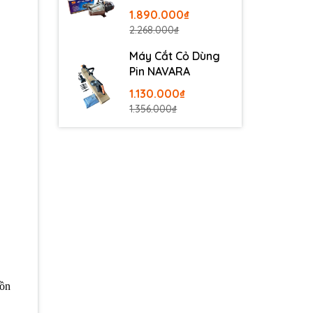
100
1.890.000₫
2.268.000₫
Máy Cắt Cỏ Dùng
Pin NAVARA
1.130.000₫
1.356.000₫
uồn