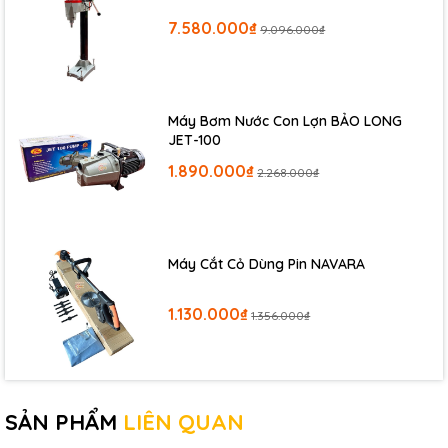
7.580.000₫
9.096.000₫
Máy Bơm Nước Con Lợn BẢO LONG
JET-100
1.890.000₫
2.268.000₫
Máy Cắt Cỏ Dùng Pin NAVARA
1.130.000₫
1.356.000₫
SẢN PHẨM
LIÊN QUAN