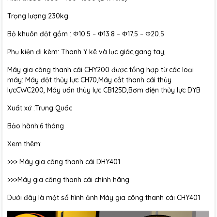
Trọng lượng 230kg
Bộ khuôn đột gồm : Φ10.5 – Φ13.8 – Φ17.5 – Φ20.5
Phụ kiện đi kèm: Thanh Y kê và lục giác,gang tay,
Máy gia công thanh cái CHY200 được tổng hợp từ các loại
máy: Máy đột thủy lực CH70,Máy cắt thanh cái thủy
lựcCWC200, Máy uốn thủy lực CB125D,Bơm điện thủy lực DYB
Xuất xứ :Trung Quốc
Bảo hành:6 tháng
Xem thêm:
>>> Máy gia công thanh cái
DHY401
>>>
Máy gia công thanh cái chính hãng
Dưới đây là một số hình ảnh Máy gia công thanh cái CHY401