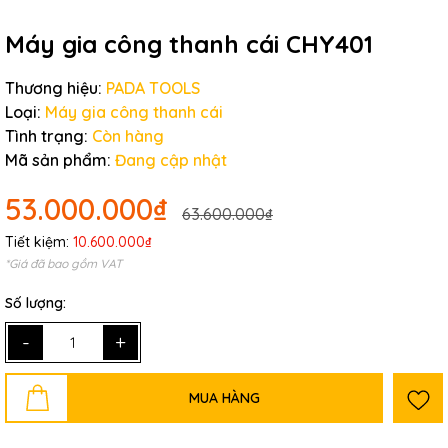
Máy gia công thanh cái CHY401
Thương hiệu:
PADA TOOLS
Loại:
Máy gia công thanh cái
Tình trạng:
Còn hàng
Mã sản phẩm:
Đang cập nhật
53.000.000₫
63.600.000₫
Tiết kiệm:
10.600.000₫
*Giá đã bao gồm VAT
Số lượng:
-
+
MUA HÀNG