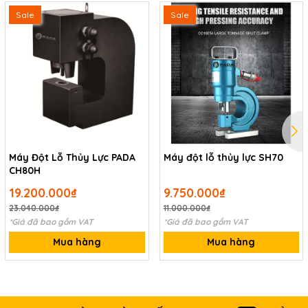
Sale
Sale
Máy Đột Lỗ Thủy Lực PADA
Máy đột lỗ thủy lực SH70
CH80H
19.200.000₫
9.750.000₫
23.040.000₫
11.000.000₫
*Giá đã bao gồm VAT
*Giá đã bao gồm VAT
Mua hàng
Mua hàng