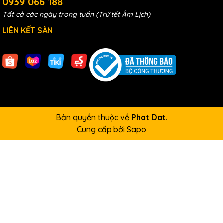
0939 066 188
Tất cả các ngày trong tuần (Trừ tết Âm Lịch)
LIÊN KẾT SÀN
Bản quyền thuộc về
Phat Dat
.
Cung cấp bởi
Sapo