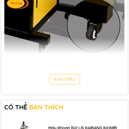
Xem thêm
CÓ THỂ
BẠN THÍCH
Máy Khoan Rút Lõi KAIBANG K6168B