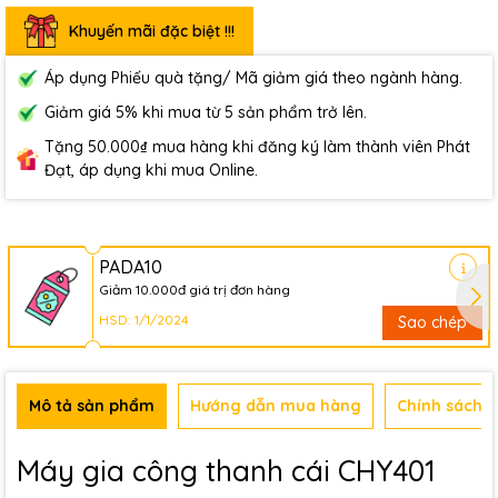
Khuyến mãi đặc biệt !!!
Áp dụng Phiếu quà tặng/ Mã giảm giá theo ngành hàng.
Giảm giá 5% khi mua từ 5 sản phẩm trở lên.
Tặng 50.000₫ mua hàng khi đăng ký làm thành viên Phát
Đạt, áp dụng khi mua Online.
PADA10
Giảm 10.000đ giá trị đơn hàng
HSD: 1/1/2024
Sao chép
Mô tả sản phẩm
Hướng dẫn mua hàng
Chính sách b
Máy gia công thanh cái CHY401