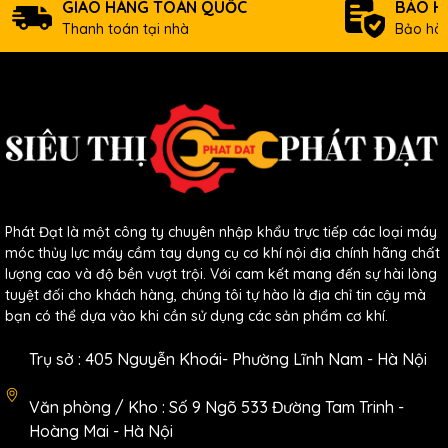
GIAO HÀNG TOÀN QUỐC
BẢO H
Thanh toán tại nhà
Bảo hàn
Phát Đạt là một công ty chuyên nhập khẩu trực tiếp các loại máy
móc thủy lực máy cầm tay dụng cụ cơ khí nội địa chính hãng chất
lượng cao và độ bền vượt trội. Với cam kết mang đến sự hài lòng
tuyệt đối cho khách hàng, chúng tôi tự hào là địa chỉ tin cậy mà
bạn có thể dựa vào khi cần sử dụng các sản phẩm cơ khí.
Trụ sở : 405 Nguyễn Khoái- Phường Lĩnh Nam - Hà Nội
Văn phòng / Kho : Số 9 Ngõ 533 Đường Tam Trinh -
Hoàng Mai - Hà Nội