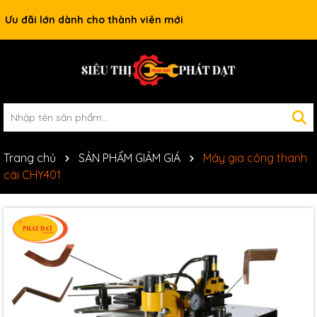
Ưu đãi lớn dành cho thành viên mới
Trang chủ
SẢN PHẨM GIẢM GIÁ
Máy gia công thanh
cái CHY401