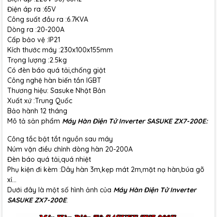
Điện áp ra :65V
Công suất đầu ra :6.7KVA
Dòng ra :20-200A
Cấp bảo vệ :IP21
Kích thước máy :230x100x155mm
Trọng lượng :2.5kg
Có đèn báo quá tải,chống giật
Công nghệ hàn biến tần IGBT
Thương hiệu: Sasuke Nhật Bản
Xuất xứ :Trung Quốc
Bảo hành 12 tháng
Mô tả sản phẩm
Máy Hàn Điện Tử Inverter SASUKE ZX7-200E:
Công tắc bật tắt nguồn sau máy
Núm vặn điều chỉnh dòng hàn 20-200A
Đèn báo quá tải,quá nhiệt
Phụ kiện đi kèm :Dây hàn 3m,kẹp mát 2m,mặt nạ hàn,búa gõ
xỉ...
Dưới đây là một số hình ảnh của
Máy Hàn Điện Tử Inverter
SASUKE ZX7-200E
: