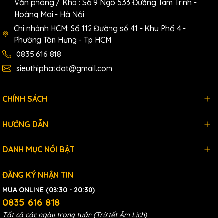
Văn phòng / Kho : Số 9 Ngõ 533 Đường Tam Trinh -
Hoàng Mai - Hà Nội
Chi nhánh HCM: Số 112 Đường số 41 - Khu Phố 4 -
Phường Tân Hưng - Tp HCM
0835 616 818
sieuthiphatdat@gmail.com
CHÍNH SÁCH
HƯỚNG DẪN
DANH MỤC NỔI BẬT
ĐĂNG KÝ NHẬN TIN
MUA ONLINE (08:30 - 20:30)
0835 616 818
Tất cả các ngày trong tuần (Trừ tết Âm Lịch)