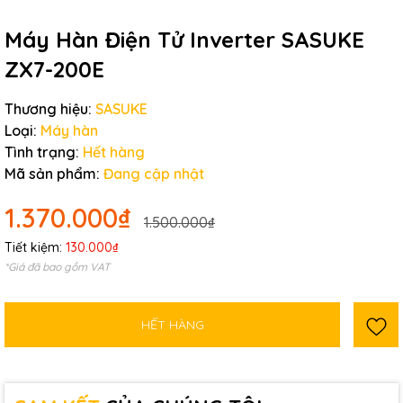
Mã giảm giá:
Máy Hàn Điện Tử Inverter SASUKE
Ngày hết hạn:
ZX7-200E
Điều kiện:
Thương hiệu:
SASUKE
Loại:
Máy hàn
Tình trạng:
Hết hàng
Mã sản phẩm:
Đang cập nhật
1.370.000₫
1.500.000₫
Tiết kiệm:
130.000₫
*Giá đã bao gồm VAT
HẾT HÀNG