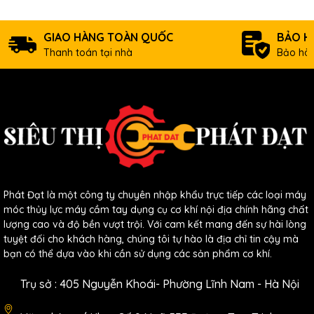
GIAO HÀNG TOÀN QUỐC
BẢO H
Thanh toán tại nhà
Bảo hàn
Phát Đạt là một công ty chuyên nhập khẩu trực tiếp các loại máy
móc thủy lực máy cầm tay dụng cụ cơ khí nội địa chính hãng chất
lượng cao và độ bền vượt trội. Với cam kết mang đến sự hài lòng
tuyệt đối cho khách hàng, chúng tôi tự hào là địa chỉ tin cậy mà
bạn có thể dựa vào khi cần sử dụng các sản phẩm cơ khí.
Trụ sở : 405 Nguyễn Khoái- Phường Lĩnh Nam - Hà Nội