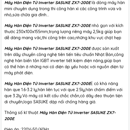
Máy Hàn Điện Tử Inverter SASUKE ZX7-200E
là dòng máy hàn
mini chuyên dụng trong thi công hàn xì các công trình vừa và
nhỏ,sửa chữa gia đình...
Máy Hàn Điện Tử Inverter SASUKE ZX7-200E
nhỏ gọn với kích
thước 230x100x155mm,trọng lượng riêng máy 2,5kg giúp bạn
dễ dàng mang vác,thi công trên cao,những khu vực chật hẹp
Máy Hàn Điện Tử Inverter SASUKE ZX7-200E
được sản xuất
trên dây chuyền công nghệ tiên tiến tiêu chuẩn Nhật Bản,công
nghệ hàn biến tần IGBT inverter tiết kiệm điện năng,giúp bạn
có thể hàn ở những nơi có điện áp yếu hoặc với nguồn điện từ
máy phát điện.
Máy Hàn Điện Tử Inverter SASUKE ZX7-200E
E có khả năng
hàn que 1.6-3.2 ly,hàn liên tục với que 2.5ly,hàn chấm điểm với
que 3.2ly.Vỏ máy có kết cấu chắc chắn,có dây đeo thuận tiện
di chuyển,logo SASUKE dập nổi chống hàng giả.
Thông số kĩ thuật
Máy Hàn Điện Tử Inverter SASUKE ZX7-
200E
:
Điện áp :220V-50/60Hz