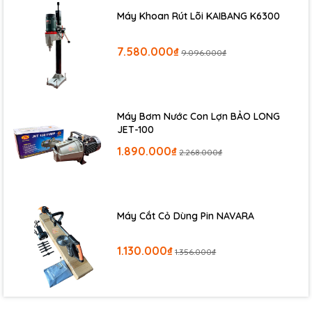
Máy Khoan Rút Lõi KAIBANG K6300
7.580.000₫
9.096.000₫
Máy Bơm Nước Con Lợn BẢO LONG
JET-100
1.890.000₫
2.268.000₫
Máy Cắt Cỏ Dùng Pin NAVARA
1.130.000₫
1.356.000₫