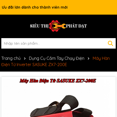
Ưu đãi lớn dành cho thành viên mới
Trang chủ
Dụng Cụ Cầm Tay Chạy Điện
Máy Hàn
Điện Tử Inverter SASUKE ZX7-200E