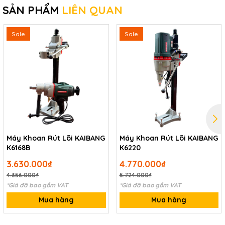
SẢN PHẨM
LIÊN QUAN
Sale
Sale
Máy Khoan Rút Lõi KAIBANG
Máy Khoan Rút Lõi KAIBANG
K6168B
K6220
3.630.000₫
4.770.000₫
4.356.000₫
5.724.000₫
*Giá đã bao gồm VAT
*Giá đã bao gồm VAT
Mua hàng
Mua hàng