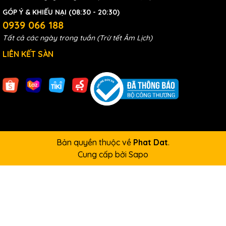
GÓP Ý & KHIẾU NẠI (08:30 - 20:30)
0939 066 188
Tất cả các ngày trong tuần (Trừ tết Âm Lịch)
LIÊN KẾT SÀN
Bản quyền thuộc về
Phat Dat
.
Cung cấp bởi
Sapo