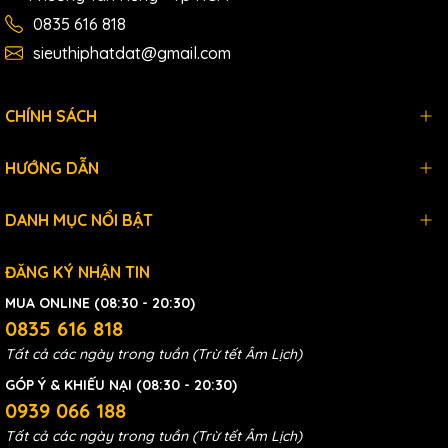
không cần phải thước, đánh dấu
0835 616 818
sieuthiphatdat@gmail.com
khi sử dụng như những loại máy
CHÍNH SÁCH
khác, giúp bạn thao tác nhanh và
HƯỚNG DẪN
đơn giản, hiệu quả hơn.
DANH MỤC NỔI BẬT
- Khung của máy được làm bằng
ĐĂNG KÝ NHẬN TIN
nhôm hợp kim đúc liền khối làm
MUA ONLINE (08:30 - 20:30)
0835 616 818
cho máy vô cùng cứng cáp mà
Tất cả các ngày trong tuần (Trừ tết Âm Lịch)
nhẹ đến không tưởng giúp cho
GÓP Ý & KHIẾU NẠI (08:30 - 20:30)
0939 066 188
việc di chuyển máy dễ dàng.
Tất cả các ngày trong tuần (Trừ tết Âm Lịch)