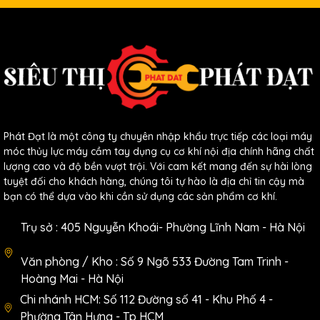
nghệ số 1 của Đức với tuổi thọ
lưỡi cắt lên đến 500m cắt, với
đường kính lớn 22mm, có ổ bị
bên trong sẽ làm cho việc cắt nhẹ
Phát Đạt là một công ty chuyên nhập khẩu trực tiếp các loại máy
nhàng hơn.
móc thủy lực máy cầm tay dụng cụ cơ khí nội địa chính hãng chất
lượng cao và độ bền vượt trội. Với cam kết mang đến sự hài lòng
tuyệt đối cho khách hàng, chúng tôi tự hào là địa chỉ tin cậy mà
- Trên
Máy cắt gạch tay đẩy
bạn có thể dựa vào khi cần sử dụng các sản phẩm cơ khí.
MAKIDI 1000
có hệ thống thước
Trụ sở : 405 Nguyễn Khoái- Phường Lĩnh Nam - Hà Nội
đo gắn liền trên máy, giúp viêc đo
Văn phòng / Kho : Số 9 Ngõ 533 Đường Tam Trinh -
Hoàng Mai - Hà Nội
chính xác, nhanh và đơn giản,
Chi nhánh HCM: Số 112 Đường số 41 - Khu Phố 4 -
Phường Tân Hưng - Tp HCM