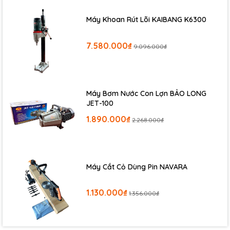
Máy Khoan Rút Lõi KAIBANG K6300
7.580.000₫
9.096.000₫
Máy Bơm Nước Con Lợn BẢO LONG
JET-100
1.890.000₫
2.268.000₫
Máy Cắt Cỏ Dùng Pin NAVARA
1.130.000₫
1.356.000₫