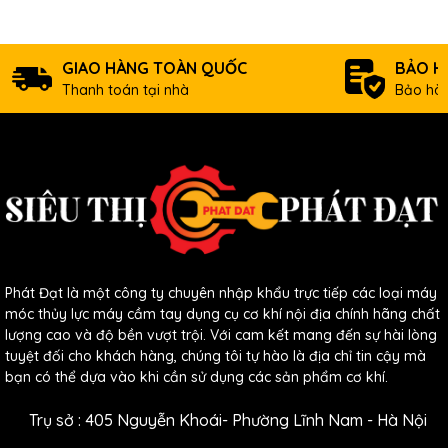
GIAO HÀNG TOÀN QUỐC
BẢO H
Thanh toán tại nhà
Bảo hàn
Phát Đạt là một công ty chuyên nhập khẩu trực tiếp các loại máy
móc thủy lực máy cầm tay dụng cụ cơ khí nội địa chính hãng chất
lượng cao và độ bền vượt trội. Với cam kết mang đến sự hài lòng
tuyệt đối cho khách hàng, chúng tôi tự hào là địa chỉ tin cậy mà
bạn có thể dựa vào khi cần sử dụng các sản phẩm cơ khí.
Trụ sở : 405 Nguyễn Khoái- Phường Lĩnh Nam - Hà Nội