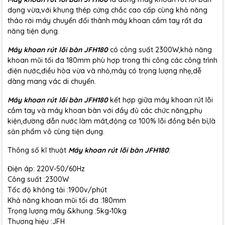
dạng vừa,với khung thép cứng chắc cao cấp cùng khả năng
tháo rời máy chuyển đổi thành máy khoan cầm tay rất đa
năng tiện dụng.
Máy khoan rút lõi bàn JFH180
có công suất 2300W,khả năng
khoan mũi tối đa 180mm phù hợp trong thi công các công trình
điện nước,điều hòa vừa và nhỏ,máy có trọng lượng nhẹ,dễ
dàng mang vác di chuyển.
Máy khoan rút lõi bàn JFH180
kết hợp giữa máy khoan rút lõi
cầm tay và máy khoan bàn với đầy đủ các chức năng,phụ
kiện,đường dẫn nước làm mát,động cơ 100% lõi đồng bền bỉ,là
sản phẩm vô cùng tiện dụng.
Thông số kĩ thuật
Máy khoan rút lõi bàn JFH180
:
Điện áp: 220V-50/60Hz
Công suất :2300W
Tốc độ không tải :1900v/phút
Khả năng khoan mũi tối đa :180mm
Trọng lượng máy &khung :5kg-10kg
Thương hiệu :JFH