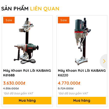
SẢN PHẨM
LIÊN QUAN
Sale
Sale
Máy Khoan Rút Lõi KAIBANG
Máy Khoan Rút Lõi KAIBANG
K6168B
K6220
3.630.000₫
4.770.000₫
4.356.000₫
5.724.000₫
*Giá đã bao gồm VAT
*Giá đã bao gồm VAT
Mua hàng
Mua hàng