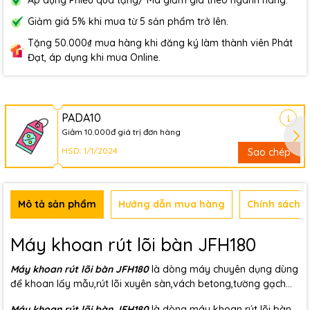
Áp dụng Phiếu quà tặng/ Mã giảm giá theo ngành hàng.
Giảm giá 5% khi mua từ 5 sản phẩm trở lên.
Tặng 50.000₫ mua hàng khi đăng ký làm thành viên Phát
Đạt, áp dụng khi mua Online.
PADA10
Giảm 10.000đ giá trị đơn hàng
HSD: 1/1/2024
Sao chép
Mô tả sản phẩm
Hướng dẫn mua hàng
Chính sách b
Máy khoan rút lõi bàn JFH180
Máy khoan rút lõi bàn JFH180
là dòng máy chuyên dụng dùng
để khoan lấy mẫu,rút lõi xuyên sàn,vách betong,tường gạch...
Máy khoan rút lõi bàn JFH180
là dòng máy khoan rút lõi bàn