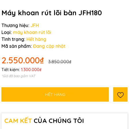
Máy khoan rút lõi bàn JFH180
Mã giảm giá:
Thương hiệu:
JFH
Ngày hết hạn:
Loại:
máy khoan rút lõi
Điều kiện:
Tình trạng:
Hết hàng
Mã sản phẩm:
Đang cập nhật
2.550.000₫
3.850.000₫
Tiết kiệm:
1.300.000₫
*Giá đã bao gồm VAT
HẾT HÀNG
CAM KẾT
CỦA CHÚNG TÔI