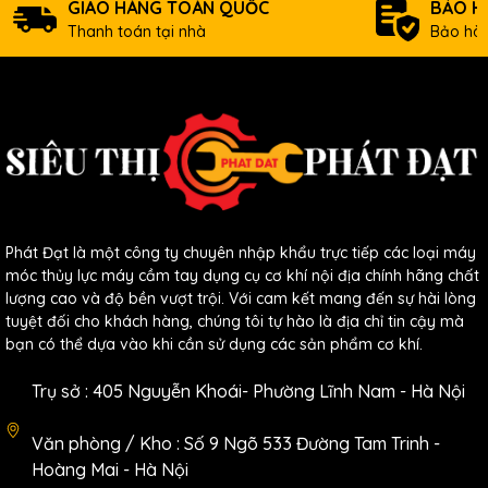
GIAO HÀNG TOÀN QUỐC
BẢO H
Thanh toán tại nhà
Bảo hàn
Phát Đạt là một công ty chuyên nhập khẩu trực tiếp các loại máy
móc thủy lực máy cầm tay dụng cụ cơ khí nội địa chính hãng chất
lượng cao và độ bền vượt trội. Với cam kết mang đến sự hài lòng
tuyệt đối cho khách hàng, chúng tôi tự hào là địa chỉ tin cậy mà
bạn có thể dựa vào khi cần sử dụng các sản phẩm cơ khí.
Trụ sở : 405 Nguyễn Khoái- Phường Lĩnh Nam - Hà Nội
Văn phòng / Kho : Số 9 Ngõ 533 Đường Tam Trinh -
Hoàng Mai - Hà Nội