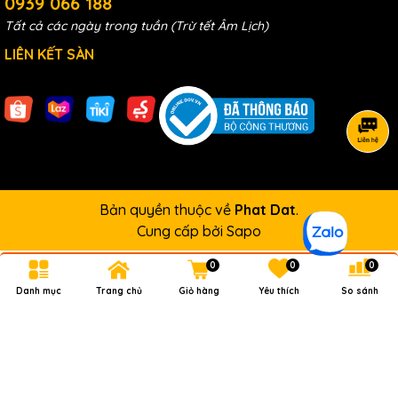
0939 066 188
Tất cả các ngày trong tuần (Trừ tết Âm Lịch)
LIÊN KẾT SÀN
Bản quyền thuộc về
Phat Dat
.
Cung cấp bởi
Sapo
0
0
0
Danh mục
Trang chủ
Giỏ hàng
Yêu thích
So sánh