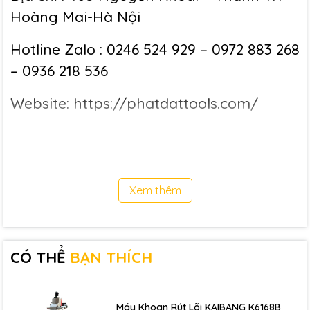
Hoàng Mai-Hà Nội
Hotline Zalo : 0246 524 929 – 0972 883 268
– 0936 218 536
Website:
https://phatdattools.com/
https://thietbicokhicongnghiep.com/
Email: Phatdattools@gmail.com
Xem thêm
Để tham khảo thêm về sản phẩm quý
khách vui long click tại
Đây
CÓ THỂ
BẠN THÍCH
Dưới đây là một số hình ảnh của
Máy
nén khí QUANYOU QY10L:
Máy Khoan Rút Lõi KAIBANG K6168B