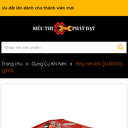
Ưu đãi lớn dành cho thành viên mới
Trang chủ
Dụng Cụ Khí Nén
Máy nén khí QUANYOU
QY10L