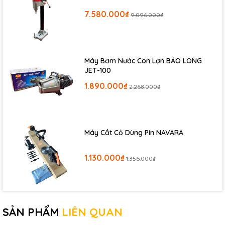
7.580.000₫
9.096.000₫
Máy Bơm Nước Con Lợn BẢO LONG
JET-100
1.890.000₫
2.268.000₫
Máy Cắt Cỏ Dùng Pin NAVARA
1.130.000₫
1.356.000₫
SẢN PHẨM
LIÊN QUAN