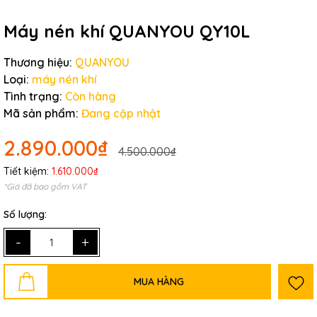
Máy nén khí QUANYOU QY10L
Thương hiệu:
QUANYOU
Loại:
máy nén khí
Tình trạng:
Còn hàng
Mã sản phẩm:
Đang cập nhật
2.890.000₫
4.500.000₫
Tiết kiệm:
1.610.000₫
*Giá đã bao gồm VAT
Số lượng:
-
+
MUA HÀNG