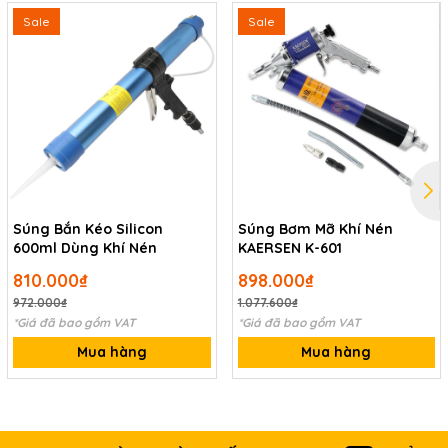
Sale
Sale
Súng Bắn Kéo Silicon
Súng Bơm Mỡ Khí Nén
600ml Dùng Khí Nén
KAERSEN K-601
810.000₫
898.000₫
972.000₫
1.077.600₫
*Giá đã bao gồm VAT
*Giá đã bao gồm VAT
Mua hàng
Mua hàng