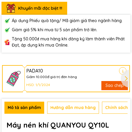
Khuyến mãi đặc biệt !!!
Áp dụng Phiếu quà tặng/ Mã giảm giá theo ngành hàng.
Giảm giá 5% khi mua từ 5 sản phẩm trở lên.
Tặng 50.000₫ mua hàng khi đăng ký làm thành viên Phát
Đạt, áp dụng khi mua Online.
PADA10
Giảm 10.000đ giá trị đơn hàng
HSD: 1/1/2024
Sao chép
Mô tả sản phẩm
Hướng dẫn mua hàng
Chính sách b
Máy nén khí QUANYOU QY10L