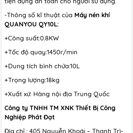
tiện dụng an toàn cho người sử dụng.
-Thông số kĩ thuật của
Máy nén khí
QUANYOU QY10L:
+Công suất:0.8KW
+Tốc độ quay:1450r/min
+Dung tích bình chứa:10L
+Trọng lượng:18kg
+Xuất xứ: Hàng nội địa Trung Quốc
Công ty TNHH TM XNK Thiết Bị Công
Nghiệp Phát Đạt
Địa chỉ : 405 Nguyễn Khoái – Thanh Trì-