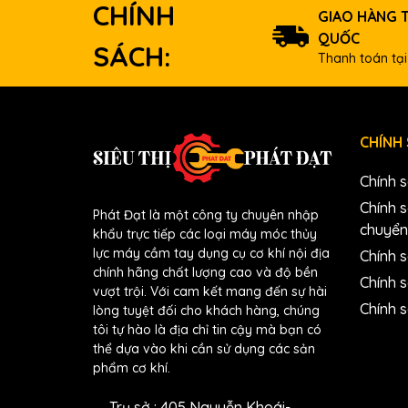
CHÍNH
-Máy phát điện chạy dầu diesel sử dụng loại động 
GIAO HÀNG 
dòng máy đời cũ. Ngoài ra, máy phát điện chạy dầu 
QUỐC
SÁCH:
đa, chi phí mua nhiên liệu cũng rẻ hơn. Điện năng
Thanh toán tại
chạy xăng.
-Sử dụng máy phát điện chạy dầu không gây mất vệ
nồng độ lưu huỳnh thấp sẽ làm giảm lượng khí thải
CHÍNH
-Nhờ hệ thống turbo và công nghệ phun nhiên liệu
động cơ giúp cho khả năng vận hành mạnh mẽ mà êm 
Chính 
Chính 
Phát Đạt là một công ty chuyên nhập
chuyển
khẩu trực tiếp các loại máy móc thủy
lực máy cầm tay dụng cụ cơ khí nội địa
Chính s
chính hãng chất lượng cao và độ bền
Chính 
vượt trội. Với cam kết mang đến sự hài
Chính 
lòng tuyệt đối cho khách hàng, chúng
tôi tự hào là địa chỉ tin cậy mà bạn có
thể dựa vào khi cần sử dụng các sản
phẩm cơ khí.
Trụ sở : 405 Nguyễn Khoái-