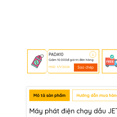
PADA10
Giảm 10.000đ giá trị đơn hàng
HSD: 1/1/2024
Sao chép
Mô tả sản phẩm
Hướng dẫn mua hàn
Máy phát điện chạy dầu J