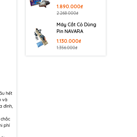
100
1.890.000₫
2.268.000₫
Máy Cắt Cỏ Dùng
Pin NAVARA
1.130.000₫
1.356.000₫
ầu hết
u và
a đình,
 chắc
i phí