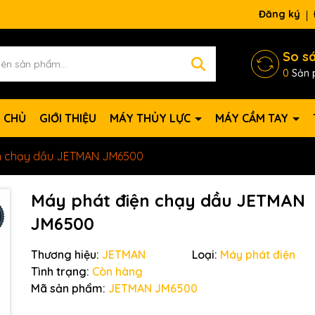
Đăng ký
So s
0
Sản 
 CHỦ
GIỚI THIỆU
MÁY THỦY LỰC
MÁY CẦM TAY
n chạy dầu JETMAN JM6500
Máy phát điện chạy dầu JETMAN
JM6500
Thương hiệu:
JETMAN
Loại:
Máy phát điện
Tình trạng:
Còn hàng
Mã sản phẩm:
JETMAN JM6500