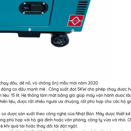
 chạy dầu, đề nổ, vỏ chống ồn) mẫu mới năm 2020
 động cơ dầu mạnh mẽ . Công suất đạt 5KW cho phép chạy được h
iên liệu: 15 lít. Hệ thống làm mát bằng gió giúp máy vận hành được lâ
nhiên liệu, được rất nhiều người ưa chuộng, rất phù hợp cho các hộ gi
cơ được sản xuất theo công nghệ của Nhật Bản. Máy được thiết kế
ùng phù hợp với hộ gia đình hoặc văn phòng, công ty vừa và nhỏ. Ch
 khi quá tải hoặc thay đổi tải đột ngột.