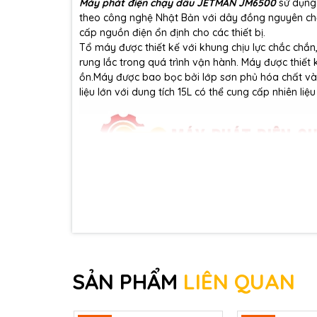
Máy phát điện chạy dầu JETMAN JM6500
sử dụng 
theo công nghệ Nhật Bản với dây đồng nguyên chấ
cấp nguồn điện ổn định cho các thiết bị.
Tổ máy được thiết kế với khung chịu lực chắc chắ
rung lắc trong quá trình vận hành. Máy được thiết 
ồn.Máy được bao bọc bởi lớp sơn phủ hóa chất và 
liệu lớn với dung tích 15L có thể cung cấp nhiên l
SẢN PHẨM
LIÊN QUAN