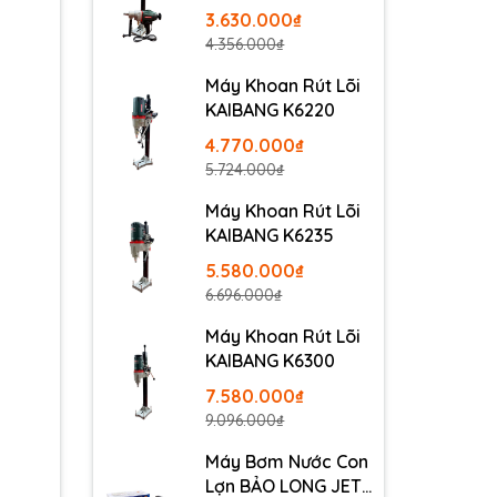
3.630.000₫
4.356.000₫
Máy Khoan Rút Lõi
KAIBANG K6220
4.770.000₫
5.724.000₫
Máy Khoan Rút Lõi
KAIBANG K6235
5.580.000₫
6.696.000₫
Máy Khoan Rút Lõi
KAIBANG K6300
7.580.000₫
9.096.000₫
Máy Bơm Nước Con
Lợn BẢO LONG JET-