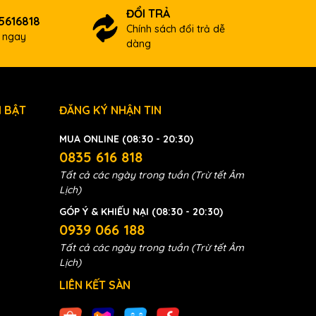
ững
ĐỔI TRẢ
5616818
tối
Chính sách đổi trả dễ
ợ ngay
điện
dàng
n có
 BẬT
ĐĂNG KÝ NHẬN TIN
 khoang
MUA ONLINE (08:30 - 20:30)
0835 616 818
Tất cả các ngày trong tuần (Trừ tết Âm
Lịch)
GÓP Ý & KHIẾU NẠI (08:30 - 20:30)
0939 066 188
Tất cả các ngày trong tuần (Trừ tết Âm
Lịch)
LIÊN KẾT SÀN