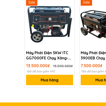
Sale
Sale
Máy Phát Điện 5KW ITC
Máy Phát Điệ
GG7000FE Chạy Xăng-
3900EB Chạy
Có Đề Nổ
Đề Nổ
13.500.000₫
7.500.000₫
15.500.000₫
*Giá đã bao gồm VAT
*Giá đã bao gồm 
Mua hàng
Mua 
phát điện chạy dầu JETMAN JM6500: