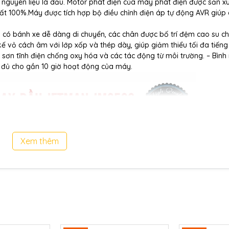
nguyên liệu là dầu. Motor phát điện của máy phát điện được sản x
t 100%.Máy được tích hợp bộ điều chỉnh điện áp tự động AVR giúp
n, có bánh xe dễ dàng di chuyển, các chân được bố trí đệm cao su c
kế vỏ cách âm với lớp xốp và thép dày, giúp giảm thiểu tối đa tiếng
sơn tĩnh điện chống oxy hóa và các tác động từ môi trường. – Bình 
iệu đủ cho gần 10 giờ hoạt động của máy.
Xem thêm