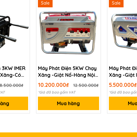
Sale
Sale
Ưu điểm
n 3KW IMER
Máy Phát Điện 5KW Chạy
Máy Phát Đ
 Xăng-Có
Xăng -Giật Nổ-Hàng Nội
Xăng -Giật
Địa Trung
Địa Trung
10.200.000₫
5.500.000
8.500.000₫
12.500.000₫
VAT
*Giá đã bao gồm VAT
*Giá đã bao gồ
hàng
Mua hàng
Mua