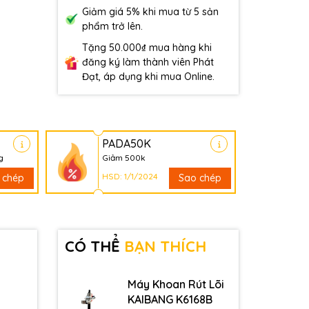
Giảm giá 5% khi mua từ 5 sản
phẩm trở lên.
Tặng 50.000₫ mua hàng khi
đăng ký làm thành viên Phát
Đạt, áp dụng khi mua Online.
PADA50K
g
Giảm 500k
HSD: 1/1/2024
 chép
Sao chép
CÓ THỂ
BẠN THÍCH
Máy Khoan Rút Lõi
KAIBANG K6168B