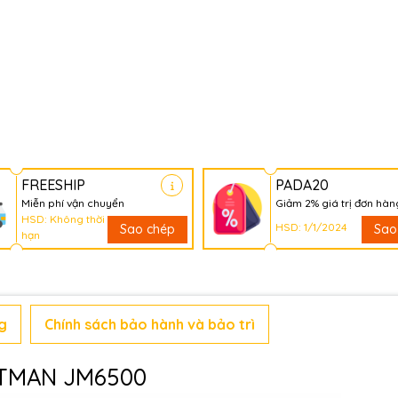
FREESHIP
PADA20
Miễn phí vận chuyển
Giảm 2% giá trị đơn hàn
HSD: Không thời
HSD: 1/1/2024
Sao chép
Sao
hạn
g
Chính sách bảo hành và bảo trì
ETMAN JM6500