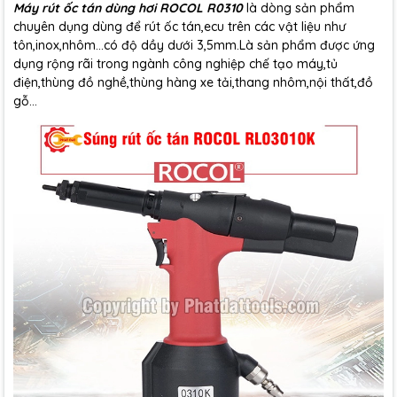
Máy rút ốc tán dùng hơi ROCOL R0310
là dòng sản phẩm
chuyên dụng dùng để rút ốc tán,ecu trên các vật liệu như
tôn,inox,nhôm...có độ dầy dưới 3,5mm.Là sản phẩm được ứng
dụng rộng rãi trong ngành công nghiệp chế tạo máy,tủ
điện,thùng đồ nghề,thùng hàng xe tải,thang nhôm,nội thất,đồ
gỗ...