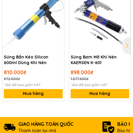
Súng Bắn Kéo Silicon
Súng Bơm Mỡ Khí Nén
600ml Dùng Khí Nén
KAERSEN K-601
810.000₫
898.000₫
972.000₫
1.077.600₫
*Giá đã bao gồm VAT
*Giá đã bao gồm VAT
Mua hàng
Mua hàng
GIAO HÀNG TOÀN QUỐC
BẢO H
Thanh toán tại nhà
Bảo hàn