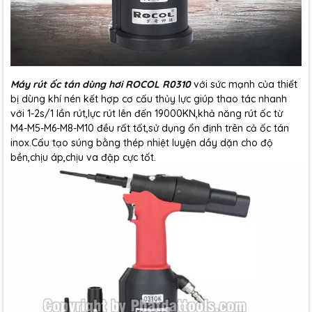
Máy rút ốc tán dùng hơi ROCOL R0310
với sức mạnh của thiết
bị dùng khí nén kết hợp cơ cấu thủy lực giúp thao tác nhanh
với 1-2s/1 lần rút,lực rút lên đến 19000KN,khả năng rút ốc từ
M4-M5-M6-M8-M10 đều rất tốt,sử dụng ổn định trên cả ốc tán
inox.Cấu tạo súng bằng thép nhiệt luyện dầy dặn cho độ
bền,chịu áp,chịu va đập cực tốt.