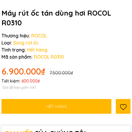
Máy rút ốc tán dùng hơi ROCOL
R0310
Thương hiệu:
ROCOL
Loại:
Súng rút ốc
Tình trạng:
Hết hàng
Mã sản phẩm:
ROCOL R0310
6.900.000₫
7.500.000₫
Tiết kiệm:
600.000₫
*Giá đã bao gồm VAT
HẾT HÀNG