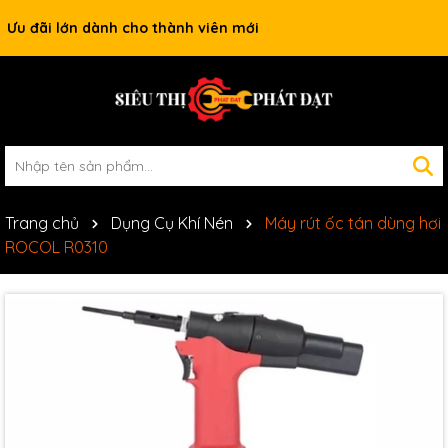
Ưu đãi lớn dành cho thành viên mới
Trang chủ
Dụng Cụ Khí Nén
Máy rút ốc tán dùng hơi
ROCOL R0310