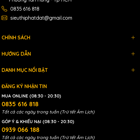
NHANH TAY ĐẶT HÀNG NGAY
0835 616 818
CÔNG TY TNHH TM XNK TBCN PHÁT
sieuthiphatdat@gmail.com
ĐẠT
🏪 405 Nguyễn Khoái - Thanh Trì - Hoàng
CHÍNH SÁCH
Mai - Hà Nội
HƯỚNG DẪN
NHÀ NHẬP KHẨU PHÂN PHỐI SỈ LẺ
CÁC LOẠI
DANH MỤC NỔI BẬT
1 MÁY THỦY LỰC: Máy đột lỗ thủy
ĐĂNG KÝ NHẬN TIN
lực,máy cắt V thủy lực,Bơm thủy lực,Kìm
MUA ONLINE (08:30 - 20:30)
bấm cos thủy lực,Kìm cắt cáp thủy
0835 616 818
lực,Kìm cắt cáp nhông,kích thủy lực,vam
Tất cả các ngày trong tuần (Trừ tết Âm Lịch)
thủy lực
GÓP Ý & KHIẾU NẠI (08:30 - 20:30)
0939 066 188
2 MÁY CẦM TAY:Máy hàn, Máy khoan
Tất cả các ngày trong tuần (Trừ tết Âm Lịch)