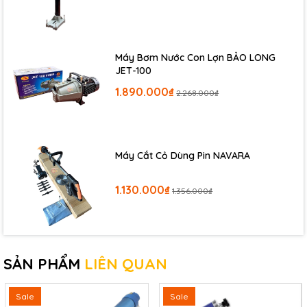
Đầu rút đi kèm :M4-M5-M6-M8-M10
Bảo hành :6 tháng
Máy Bơm Nước Con Lợn BẢO LONG
JET-100
1.890.000₫
2.268.000₫
Máy Cắt Cỏ Dùng Pin NAVARA
1.130.000₫
1.356.000₫
SẢN PHẨM
LIÊN QUAN
Sale
Sale