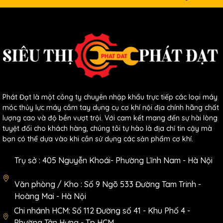
Phát Đạt là một công ty chuyên nhập khẩu trực tiếp các loại máy
móc thủy lực máy cầm tay dụng cụ cơ khí nội địa chính hãng chất
lượng cao và độ bền vượt trội. Với cam kết mang đến sự hài lòng
tuyệt đối cho khách hàng, chúng tôi tự hào là địa chỉ tin cậy mà
bạn có thể dựa vào khi cần sử dụng các sản phẩm cơ khí.
Trụ sở : 405 Nguyễn Khoái- Phường Lĩnh Nam - Hà Nội
Văn phòng / Kho : Số 9 Ngõ 533 Đường Tam Trinh -
Hoàng Mai - Hà Nội
Xem thêm các sản phẩm tại
ĐÂY
Chi nhánh HCM: Số 112 Đường số 41 - Khu Phố 4 -
Phường Tân Hưng - Tp HCM