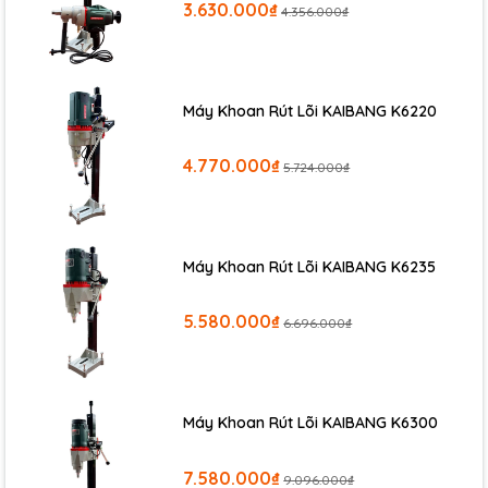
3.630.000₫
4.356.000₫
Máy Khoan Rút Lõi KAIBANG K6220
4.770.000₫
5.724.000₫
Máy Khoan Rút Lõi KAIBANG K6235
Thông số kĩ thuật
Máy rút ốc tán dùng hơi ROCOL R0310
:
5.580.000₫
6.696.000₫
Kích thước :305x295x105mm
Hành trình rút : 7mm
Tốc độ : 2500v/ phút
Lực kéo : 19000N
Máy Khoan Rút Lõi KAIBANG K6300
Trọng lượng :2.4kg
Lượng khí tiêu hao : 70L/phút
7.580.000₫
9.096.000₫
Áp suất sử dụng : 5-7 bar