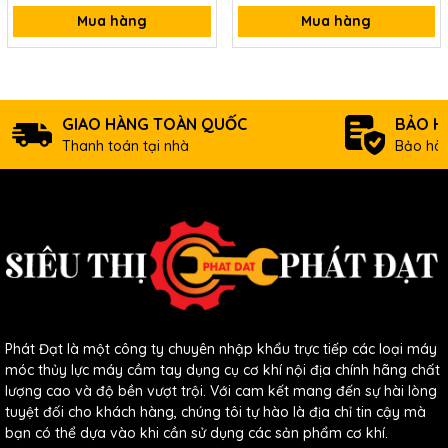
Mua hàng
Mua hàng
Thông số kĩ thuật
Máy Thổi Lá QGB-3800
:
Model :QGB-3800
Điện áp :220V/50-60Hz
GIAO HÀNG TOÀN QUỐC
BẢO H
Công suất :3800W
Thanh toán tại nhà
Bảo hàn
Tốc độ không tải 3000-17000v/phút
Khả năng điều chỉnh tốc độ :6 cấp
Tốc độ gió tối đa :217km/h
Trọng lượng :3.5kg
Phát Đạt là một công ty chuyên nhập khẩu trực tiếp các loại máy
móc thủy lực máy cầm tay dụng cụ cơ khí nội địa chính hãng chất
lượng cao và độ bền vượt trội. Với cam kết mang đến sự hài lòng
tuyệt đối cho khách hàng, chúng tôi tự hào là địa chỉ tin cậy mà
bạn có thể dựa vào khi cần sử dụng các sản phẩm cơ khí.