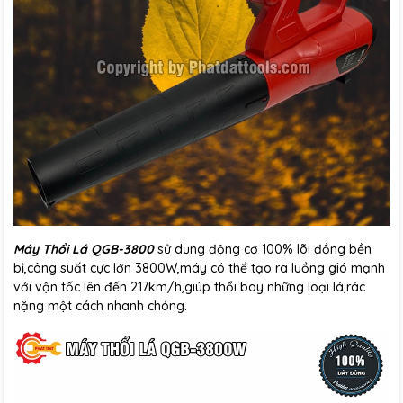
Máy Thổi Lá QGB-3800
sử dụng động cơ 100% lõi đồng bền
bỉ,công suất cực lớn 3800W,máy có thể tạo ra luồng gió mạnh
với vận tốc lên đến 217km/h,giúp thổi bay những loại lá,rác
nặng một cách nhanh chóng.