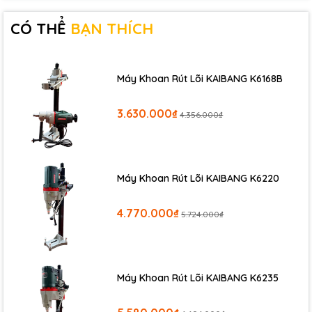
CÓ THỂ
BẠN THÍCH
Máy Khoan Rút Lõi KAIBANG K6168B
3.630.000₫
4.356.000₫
Máy Khoan Rút Lõi KAIBANG K6220
4.770.000₫
5.724.000₫
Ưu điểm của máy thổi lá:
- Hoạt động mạnh mẽ, tiết kiệm thời gian.
Máy Khoan Rút Lõi KAIBANG K6235
- Sản phẩm thân thiện với môi trường.