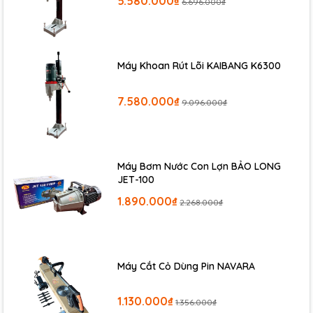
5.580.000₫
- Thiết kế nhỏ gọn,dễ cầm nắm, dễ di chuyển trong khi
6.696.000₫
làm việc.
- Ứng dụng rộng rãi trong nhiều công việc khác nhau.
Máy Khoan Rút Lõi KAIBANG K6300
7.580.000₫
9.096.000₫
Máy Bơm Nước Con Lợn BẢO LONG
JET-100
1.890.000₫
2.268.000₫
Máy Cắt Cỏ Dùng Pin NAVARA
1.130.000₫
1.356.000₫