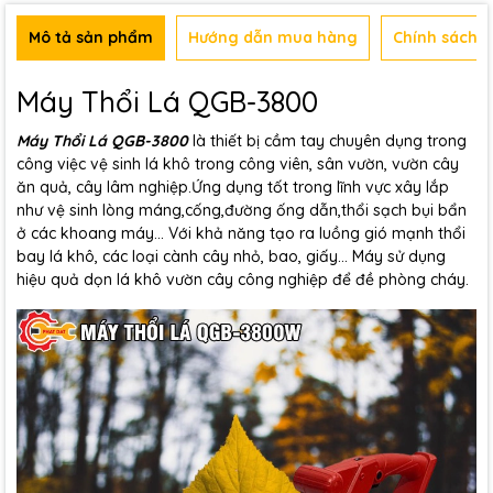
Mô tả sản phẩm
Hướng dẫn mua hàng
Chính sách b
Máy Thổi Lá QGB-3800
Máy Thổi Lá QGB-3800
là thiết bị cầm tay chuyên dụng trong
công việc vệ sinh lá khô trong công viên, sân vườn, vườn cây
ăn quả, cây lâm nghiệp.Ứng dụng tốt trong lĩnh vực xây lắp
như vệ sinh lòng máng,cống,đường ống dẫn,thổi sạch bụi bẩn
ở các khoang máy... Với khả năng tạo ra luồng gió mạnh thổi
bay lá khô, các loại cành cây nhỏ, bao, giấy... Máy sử dụng
hiệu quả dọn lá khô vườn cây công nghiệp để đề phòng cháy.