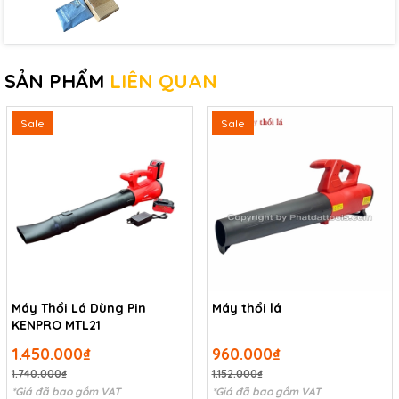
SẢN PHẨM
LIÊN QUAN
Sale
Sale
Máy Thổi Lá Dùng Pin
Máy thổi lá
KENPRO MTL21
1.450.000₫
960.000₫
1.740.000₫
1.152.000₫
*Giá đã bao gồm VAT
*Giá đã bao gồm VAT