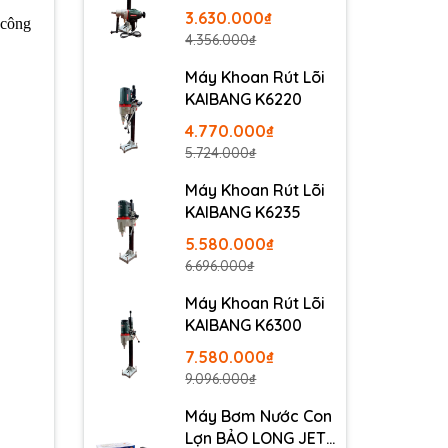
3.630.000₫
 công
4.356.000₫
Máy Khoan Rút Lõi
KAIBANG K6220
4.770.000₫
5.724.000₫
Máy Khoan Rút Lõi
KAIBANG K6235
5.580.000₫
6.696.000₫
Máy Khoan Rút Lõi
KAIBANG K6300
7.580.000₫
9.096.000₫
Máy Bơm Nước Con
Lợn BẢO LONG JET-