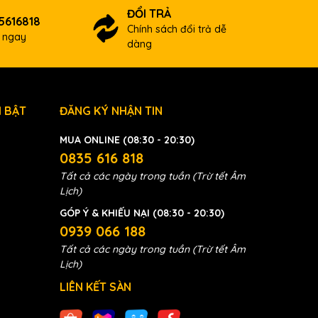
ĐỔI TRẢ
5616818
Chính sách đổi trả dễ
ợ ngay
dàng
 BẬT
ĐĂNG KÝ NHẬN TIN
MUA ONLINE (08:30 - 20:30)
0835 616 818
Tất cả các ngày trong tuần (Trừ tết Âm
Lịch)
GÓP Ý & KHIẾU NẠI (08:30 - 20:30)
0939 066 188
Tất cả các ngày trong tuần (Trừ tết Âm
Lịch)
LIÊN KẾT SÀN