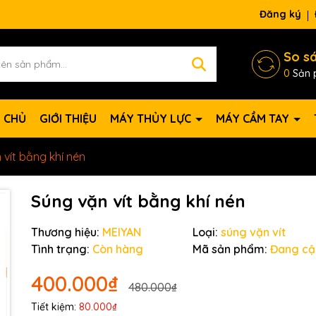
Đăng ký
So s
0
Sản 
 CHỦ
GIỚI THIỆU
MÁY THỦY LỰC
MÁY CẦM TAY
 vít bằng khí nén
Súng vặn vít bằng khí nén
Thương hiệu:
MEIYAN
Loại:
súng vặn vít
Tình trạng:
Còn hàng
Mã sản phẩm:
Đang cậ
400.000₫
480.000₫
Tiết kiệm:
80.000₫