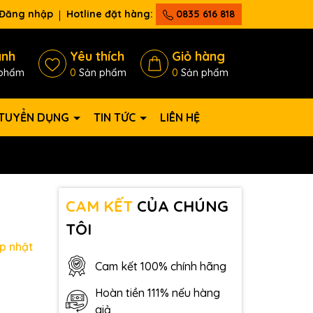
Đăng nhập
Hotline đặt hàng:
0835 616 818
ánh
Yêu thích
Giỏ hàng
phẩm
0
Sản phẩm
0
Sản phẩm
TUYỂN DỤNG
TIN TỨC
LIÊN HỆ
CAM KẾT
CỦA CHÚNG
TÔI
p nhật
Cam kết 100% chính hãng
Hoàn tiền 111% nếu hàng
giả