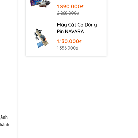
100
1.890.000₫
2.268.000₫
Máy Cắt Cỏ Dùng
Pin NAVARA
1.130.000₫
1.356.000₫
gành
thành