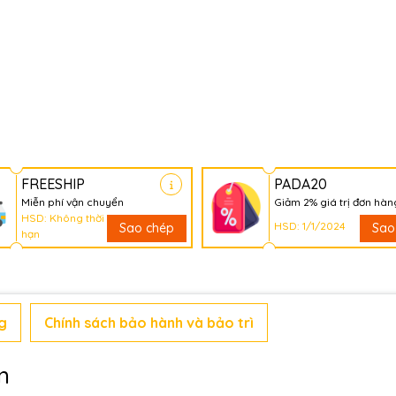
FREESHIP
PADA20
Miễn phí vận chuyển
Giảm 2% giá trị đơn hàn
HSD: Không thời
HSD: 1/1/2024
Sao chép
Sao
hạn
g
Chính sách bảo hành và bảo trì
n