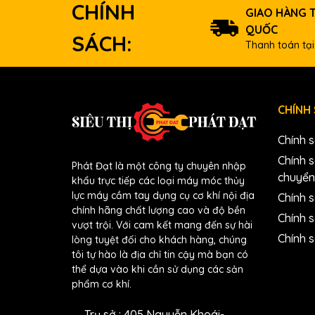
CHÍNH
GIAO HÀNG 
QUỐC
SÁCH:
Thanh toán tại
CHÍNH
Chính 
Chính 
Phát Đạt là một công ty chuyên nhập
chuyển
khẩu trực tiếp các loại máy móc thủy
lực máy cầm tay dụng cụ cơ khí nội địa
Chính s
chính hãng chất lượng cao và độ bền
Chính 
vượt trội. Với cam kết mang đến sự hài
Chính 
lòng tuyệt đối cho khách hàng, chúng
tôi tự hào là địa chỉ tin cậy mà bạn có
thể dựa vào khi cần sử dụng các sản
phẩm cơ khí.
Trụ sở : 405 Nguyễn Khoái-