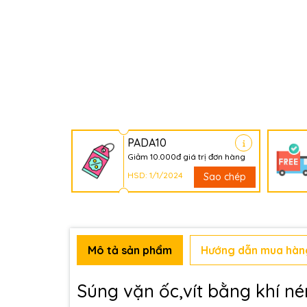
PADA10
Giảm 10.000đ giá trị đơn hàng
HSD: 1/1/2024
Sao chép
Mô tả sản phẩm
Hướng dẫn mua hàn
Súng vặn ốc,vít bằng khí né