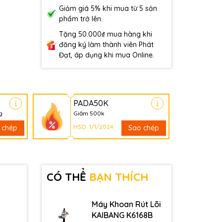
Giảm giá 5% khi mua từ 5 sản
phẩm trở lên.
Tặng 50.000₫ mua hàng khi
đăng ký làm thành viên Phát
Đạt, áp dụng khi mua Online.
PADA50K
g
Giảm 500k
HSD: 1/1/2024
 chép
Sao chép
CÓ THỂ
BẠN THÍCH
Máy Khoan Rút Lõi
KAIBANG K6168B