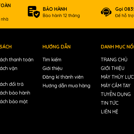
TOÀN
BẢO HÀNH
Gọi 083
Bảo hành 12 tháng
Để hỗ tr
 nhà
 SÁCH
HƯỚNG DẪN
DANH MỤC NỔI
sách thanh toán
Tìm kiếm
TRANG CHỦ
sách vận
Giới thiệu
GIỚI THIỆU
Đăng kí thành viên
MÁY THỦY LỰC
ách đổi trả
Hướng dẫn mua hàng
MÁY CẦM TAY
sách bảo hành
TUYỂN DỤNG
sách bảo mật
TIN TỨC
LIÊN HỆ