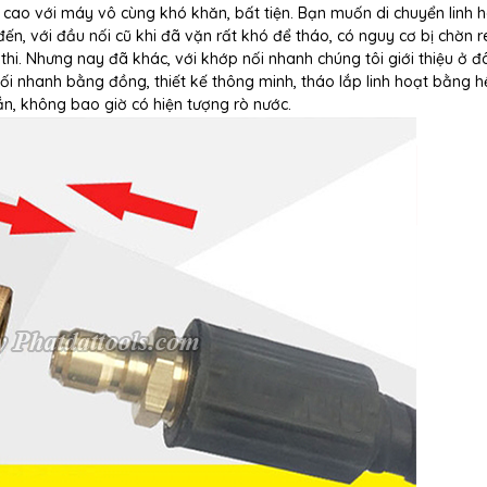
c cao với máy vô cùng khó khăn, bất tiện. Bạn muốn di chuyển linh 
ến, với đầu nối cũ khi đã vặn rất khó để tháo, có nguy cơ bị chờn r
hi. Nhưng nay đã khác, với khớp nối nhanh chúng tôi giới thiệu ở đâ
ối nhanh bằng đồng, thiết kế thông minh, tháo lắp linh hoạt bằng h
ắn, không bao giờ có hiện tượng rò nước.