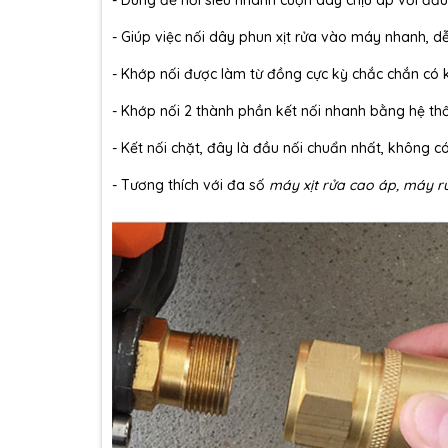
- Dùng để nối siêu nhanh cuộn dây chịu áp với đầu
- Giúp việc nối dây phun xịt rửa vào máy nhanh, 
- Khớp nối được làm từ đồng cực kỳ chắc chắn có kh
- Khớp nối 2 thành phần kết nối nhanh bằng hệ th
- Kết nối chặt, đây là đầu nối chuẩn nhất, không c
- Tương thích với đa số
máy xịt rửa cao áp, máy rử