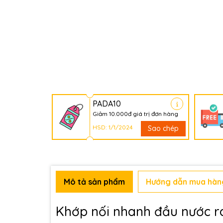
PADA10
Giảm 10.000đ giá trị đơn hàng
HSD: 1/1/2024
Sao chép
Mô tả sản phẩm
Hướng dẫn mua hàn
Khớp nối nhanh đầu nước ra