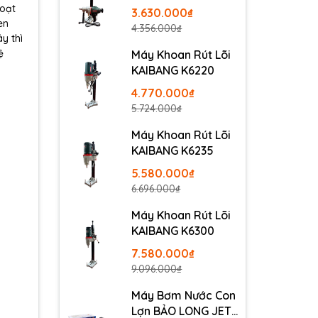
hoạt
3.630.000₫
en
4.356.000₫
y thì
ệ
Máy Khoan Rút Lõi
KAIBANG K6220
4.770.000₫
5.724.000₫
Máy Khoan Rút Lõi
KAIBANG K6235
5.580.000₫
6.696.000₫
Máy Khoan Rút Lõi
KAIBANG K6300
7.580.000₫
9.096.000₫
Máy Bơm Nước Con
Lợn BẢO LONG JET-