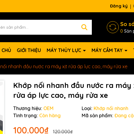
Đăng ký
So s
0
Sản 
 CHỦ
GIỚI THIỆU
MÁY THỦY LỰC
MÁY CẦM TAY
nối nhanh đầu nước ra máy xịt rửa áp lực cao, máy rửa xe
Khớp nối nhanh đầu nước ra máy 
rửa áp lực cao, máy rửa xe
Thương hiệu:
OEM
Loại:
Khớp nối nhanh
Tình trạng:
Còn hàng
Mã sản phẩm:
Đang cậ
100.000₫
120.000₫