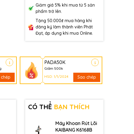
Giảm giá 5% khi mua từ 5 sản
phẩm trở lên.
Tặng 50.000₫ mua hàng khi
đăng ký làm thành viên Phát
Đạt, áp dụng khi mua Online.
PADA50K
g
Giảm 500k
HSD: 1/1/2024
 chép
Sao chép
CÓ THỂ
BẠN THÍCH
Máy Khoan Rút Lõi
KAIBANG K6168B