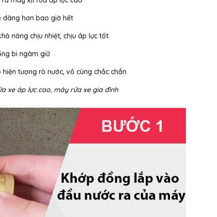
 ra máy xịt rửa áp lực cao
dễ dàng hơn bao giờ hết
ả năng chịu nhiệt, chịu áp lực tốt.
ống bi ngàm giữ
ó hiện tượng rò nước, vô cùng chắc chắn
a xe áp lực cao, máy rửa xe gia đình