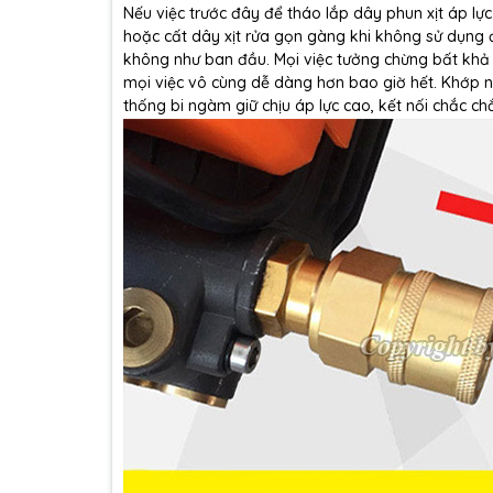
Nếu việc trước đây để tháo lắp dây phun xịt áp lự
hoặc cất dây xịt rửa gọn gàng khi không sử dụng đ
không như ban đầu. Mọi việc tưởng chừng bất khả t
mọi việc vô cùng dễ dàng hơn bao giờ hết. Khớp n
thống bi ngàm giữ chịu áp lực cao, kết nối chắc ch