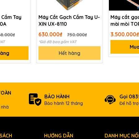
 Cầm Tay
Máy Cắt Gạch Cầm Tay U-
Máy cắt gạc
10A
XIN UX-8110
mài mòi T
2 chức năng
630.000₫
3.500.000₫
68.000₫
750.000₫
VAT
*Giá đã bao gồm VAT
Mua
hàng
Hết hàng
TOÀN
BẢO HÀNH
Gọi 083
Bảo hành 12 tháng
Để hỗ tr
 nhà
 SÁCH
HƯỚNG DẪN
DANH MỤC NỔI