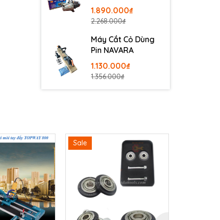
100
1.890.000₫
2.268.000₫
Máy Cắt Cỏ Dùng
Pin NAVARA
1.130.000₫
1.356.000₫
Sale
Sale