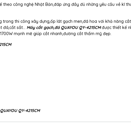
kế theo công nghệ Nhật Bản,đáp ứng đầy đủ những yêu cầu về kĩ th
 trong thi công xây dựng,ốp lát gạch men,đá hoa với khả năng cắ
 đá,cắt sắt...
Máy cắt gạch,đá QUAYOU QY-4215CM
được thiết kế 
 1700W mạnh mẽ giúp cắt nhanh,đường cắt thẩm mỹ đẹp.
215CM
á QUAYOU QY-4215CM