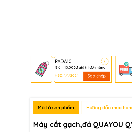
PADA10
Giảm 10.000đ giá trị đơn hàng
HSD: 1/1/2024
Sao chép
Mô tả sản phẩm
Hướng dẫn mua hàn
Máy cắt gạch,đá QUAYOU Q