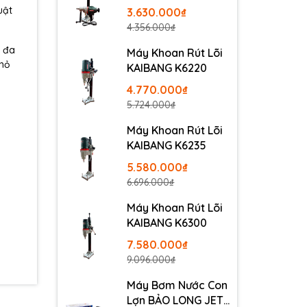
uật
3.630.000₫
4.356.000₫
t đa
Máy Khoan Rút Lõi
nhỏ
KAIBANG K6220
4.770.000₫
5.724.000₫
Máy Khoan Rút Lõi
KAIBANG K6235
5.580.000₫
6.696.000₫
Máy Khoan Rút Lõi
KAIBANG K6300
7.580.000₫
9.096.000₫
Máy Bơm Nước Con
Lợn BẢO LONG JET-