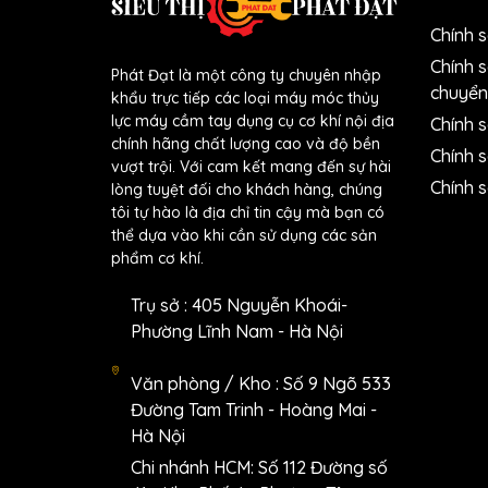
Chính 
Chính 
Phát Đạt là một công ty chuyên nhập
chuyển
khẩu trực tiếp các loại máy móc thủy
lực máy cầm tay dụng cụ cơ khí nội địa
Chính s
chính hãng chất lượng cao và độ bền
Chính 
vượt trội. Với cam kết mang đến sự hài
Chính 
lòng tuyệt đối cho khách hàng, chúng
tôi tự hào là địa chỉ tin cậy mà bạn có
thể dựa vào khi cần sử dụng các sản
phẩm cơ khí.
Trụ sở : 405 Nguyễn Khoái-
Phường Lĩnh Nam - Hà Nội
Văn phòng / Kho : Số 9 Ngõ 533
Đường Tam Trinh - Hoàng Mai -
Hà Nội
Chi nhánh HCM: Số 112 Đường số