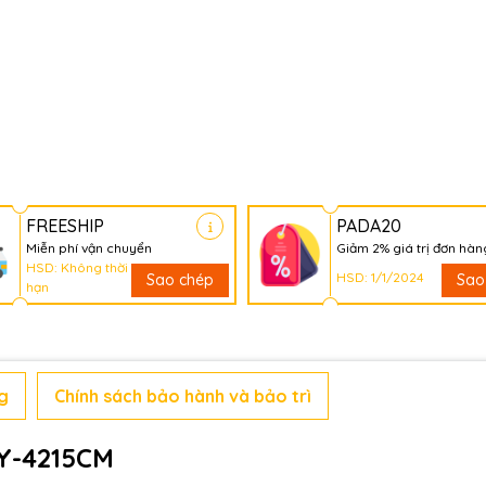
FREESHIP
PADA20
Miễn phí vận chuyển
Giảm 2% giá trị đơn hàn
HSD: Không thời
HSD: 1/1/2024
Sao chép
Sao
hạn
g
Chính sách bảo hành và bảo trì
Y-4215CM