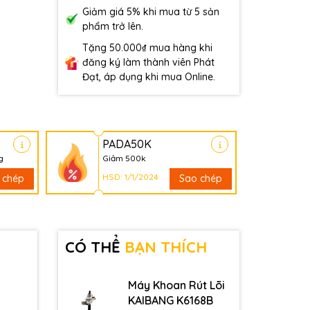
Giảm giá 5% khi mua từ 5 sản
phẩm trở lên.
Tặng 50.000₫ mua hàng khi
đăng ký làm thành viên Phát
Đạt, áp dụng khi mua Online.
PADA50K
g
Giảm 500k
HSD: 1/1/2024
 chép
Sao chép
CÓ THỂ
BẠN THÍCH
Máy Khoan Rút Lõi
KAIBANG K6168B