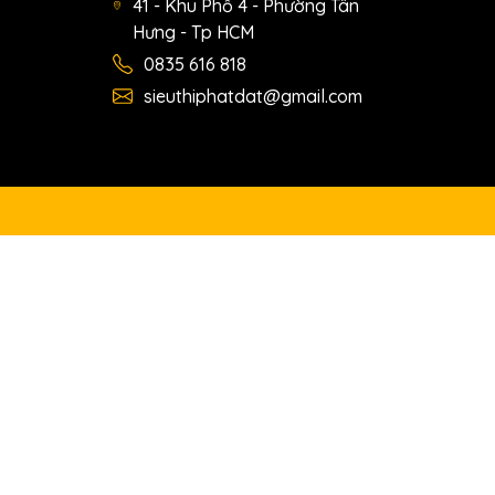
41 - Khu Phố 4 - Phường Tân
Hưng - Tp HCM
0835 616 818
sieuthiphatdat@gmail.com