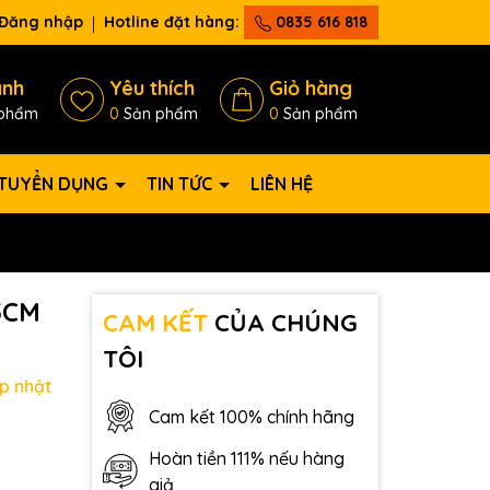
Đăng nhập
Hotline đặt hàng:
0835 616 818
ánh
Yêu thích
Giỏ hàng
phẩm
0
Sản phẩm
0
Sản phẩm
TUYỂN DỤNG
TIN TỨC
LIÊN HỆ
5CM
CAM KẾT
CỦA CHÚNG
TÔI
p nhật
Cam kết 100% chính hãng
Hoàn tiền 111% nếu hàng
giả