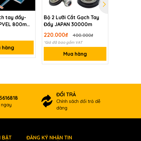
h tay đẩy-
Bộ 2 Lưỡi Cắt Gạch Tay
Máy cắt g
OPVEL 800mm
Đẩy JAPAN 30000m
TOPWAY 
220.000₫
1.970.00
400.000₫
*Giá đã bao gồm VAT
*Giá đã bao 
 hàng
Mua hàng
M
ĐỔI TRẢ
5616818
Chính sách đổi trả dễ
ợ ngay
dàng
 BẬT
ĐĂNG KÝ NHẬN TIN