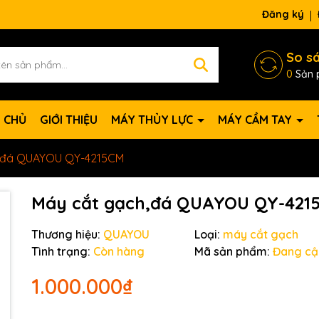
Đăng ký
So s
0
Sản 
 CHỦ
GIỚI THIỆU
MÁY THỦY LỰC
MÁY CẦM TAY
,đá QUAYOU QY-4215CM
Máy cắt gạch,đá QUAYOU QY-421
Thương hiệu:
QUAYOU
Loại:
máy cắt gạch
Tình trạng:
Còn hàng
Mã sản phẩm:
Đang cậ
1.000.000₫
Mã giảm giá: