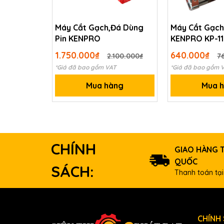
Máy Cắt Gạch,Đá Dùng
Máy Cắt Gạch
Pin KENPRO
KENPRO KP-1
1.750.000₫
640.000₫
2.100.000₫
7
*Giá đã bao gồm VAT
*Giá đã bao gồm 
Mua hàng
Mua 
CHÍNH
GIAO HÀNG 
QUỐC
SÁCH:
Thanh toán tại
CHÍNH