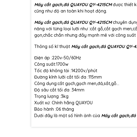
Máy cắt gạch,đá QUAYOU QY-4215CM
được thiết 
cũng như độ an toàn khi hoạt động.
Máy cắt gạch,đá QUAYOU QY-4215CM
chuyên dụng
năng với từng loại lưỡi như :cắt gỗ,cắt gạch men,cắt
gọn,chắc chắn nhưng đầy mạnh mẽ với công suất
Thông số kĩ thuật
Máy cắt gạch,đá QUAYOU QY-4
Điện áp :220v-50/60Hz
Công suất:1700w
Tốc độ không tải :14200v/phút
Đường kĩnh lưỡi cắt tối đa :115mm
Công dụng:cắt gạch,gạch men,đá,sắt,gỗ...
Độ sâu cắt tối đa :34mm
Trọng lượng :3kg
Xuất xứ: Chính hãng QUAYOU
Bảo hành :06 tháng
Dưới đây là một số hình ảnh của
Máy cắt gạch,đ