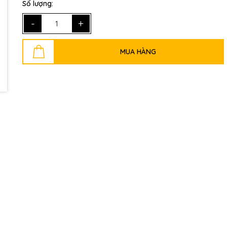
Số lượng:
Ngày hết hạn:
-
+
Điều kiện:
MUA HÀNG