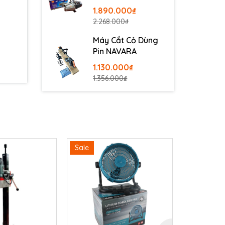
100
1.890.000₫
2.268.000₫
Máy Cắt Cỏ Dùng
Pin NAVARA
1.130.000₫
1.356.000₫
Sale
Sale