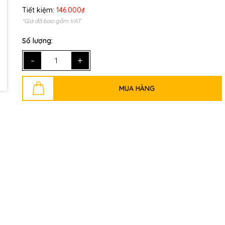
Tiết kiệm:
146.000₫
Ngày hết hạn:
*Giá đã bao gồm VAT
Điều kiện:
Số lượng:
-
+
MUA HÀNG