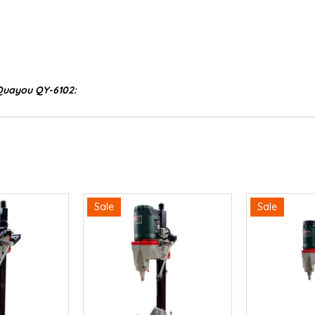
Quayou QY-6102:
Sale
Sale