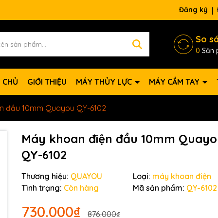
Đăng ký
So s
0
Sản 
 CHỦ
GIỚI THIỆU
MÁY THỦY LỰC
MÁY CẦM TAY
ện đầu 10mm Quayou QY-6102
Máy khoan điện đầu 10mm Quayo
QY-6102
Thương hiệu:
QUAYOU
Loại:
máy khoan điện
Tình trạng:
Còn hàng
Mã sản phẩm:
QY-6102
730.000₫
Mã giảm giá:
876.000₫