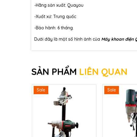
-Hãng sản xuất: Quayou
-Xuất xứ: Trung quốc
-Bảo hành: 6 tháng.
Dưới đây là một số hình ảnh của
Máy khoan điện 
SẢN PHẨM
LIÊN QUAN
Sale
Sale