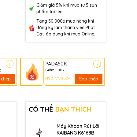
Giảm giá 5% khi mua từ 5 sản
phẩm trở lên.
Tặng 50.000₫ mua hàng khi
đăng ký làm thành viên Phát
Đạt, áp dụng khi mua Online.
PADA50K
g
Giảm 500k
HSD: 1/1/2024
 chép
Sao chép
CÓ THỂ
BẠN THÍCH
Máy Khoan Rút Lõi
KAIBANG K6168B