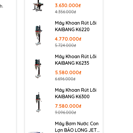
3.630.000₫
h.
4.356.000₫
Máy Khoan Rút Lõi
KAIBANG K6220
4.770.000₫
5.724.000₫
Máy Khoan Rút Lõi
KAIBANG K6235
5.580.000₫
6.696.000₫
Máy Khoan Rút Lõi
KAIBANG K6300
7.580.000₫
9.096.000₫
Máy Bơm Nước Con
Lợn BẢO LONG JET-