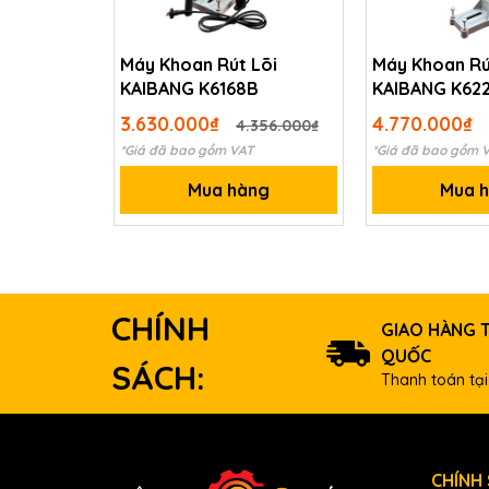
Máy Khoan Rút Lõi
Máy Khoan Rú
KAIBANG K6168B
KAIBANG K62
3.630.000₫
4.770.000₫
4.356.000₫
*Giá đã bao gồm VAT
*Giá đã bao gồm 
Mua hàng
Mua 
CHÍNH
GIAO HÀNG 
QUỐC
SÁCH:
Thanh toán tại
CHÍNH