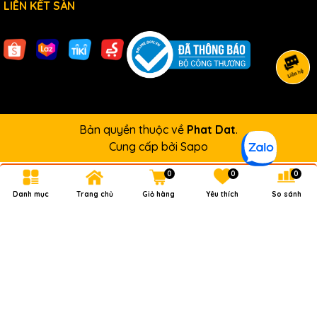
LIÊN KẾT SÀN
Bản quyền thuộc về
Phat Dat
.
Cung cấp bởi
Sapo
0
0
0
Danh mục
Trang chủ
Giỏ hàng
Yêu thích
So sánh