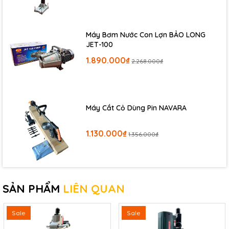
Máy Bơm Nước Con Lợn BẢO LONG
JET-100
1.890.000₫
2.268.000₫
Máy Cắt Cỏ Dùng Pin NAVARA
1.130.000₫
1.356.000₫
SẢN PHẨM
LIÊN QUAN
Sale
Sale