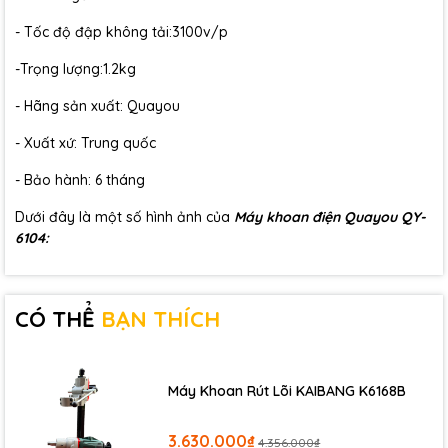
- Tốc độ đập không tải:3100v/p
-Trọng lượng:1.2kg
- Hãng sản xuất: Quayou
- Xuất xứ: Trung quốc
- Bảo hành: 6 tháng
Dưới đây là một số hình ảnh của
Máy khoan điện Quayou QY-
6104:
CÓ THỂ
BẠN THÍCH
Máy Khoan Rút Lõi KAIBANG K6168B
3.630.000₫
4.356.000₫