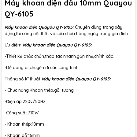
Máy khoan điện đầu 10mm Quayou
QY-6105
Máy khoan điện Quayou QY-6105:
Chuyên dùng trong xây
dựng,thi công nội thất và sửa chưa hàng ngày trong gia đình.
Ưu điểm
Máy khoan điện Quayou QY-6105:
-Thiết kế chắc chắn,thao tác nhanh,gọn nhẹ,chính xác.
-Dễ dàng di chuyển đi các công trình.
Thông số kĩ thuật
Máy khoan điện Quayou QY-6105:
- Chức năng:Khoan thép,gỗ, tường.
-Điện áp:220v/50Hz
-Công suất:710W
- Khoan thép:10mm
- Khoan gỗ:16mm