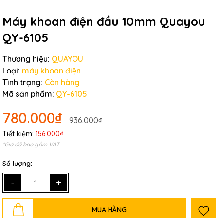
Máy khoan điện đầu 10mm Quayou
QY-6105
Thương hiệu:
QUAYOU
Loại:
máy khoan điện
Tình trạng:
Còn hàng
Mã sản phẩm:
QY-6105
780.000₫
936.000₫
Tiết kiệm:
156.000₫
*Giá đã bao gồm VAT
Số lượng:
-
+
MUA HÀNG