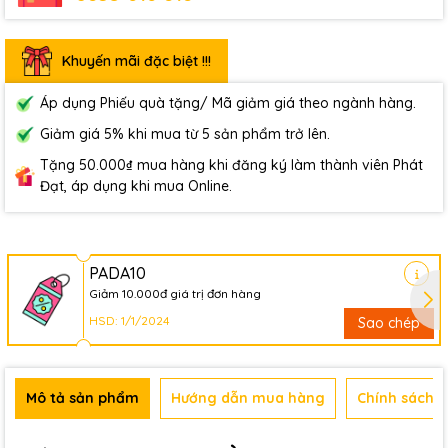
Khuyến mãi đặc biệt !!!
Áp dụng Phiếu quà tặng/ Mã giảm giá theo ngành hàng.
Giảm giá 5% khi mua từ 5 sản phẩm trở lên.
Tặng 50.000₫ mua hàng khi đăng ký làm thành viên Phát
Đạt, áp dụng khi mua Online.
PADA10
Giảm 10.000đ giá trị đơn hàng
HSD: 1/1/2024
Sao chép
Mô tả sản phẩm
Hướng dẫn mua hàng
Chính sách b