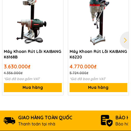
Máy Khoan Rút Lõi KAIBANG
Máy Khoan Rút Lõi KAIBANG
K6168B
K6220
3.630.000₫
4.770.000₫
4.356.000₫
5.724.000₫
*Giá đã bao gồm VAT
*Giá đã bao gồm VAT
Mua hàng
Mua hàng
GIAO HÀNG TOÀN QUỐC
BẢO H
Thanh toán tại nhà
Bảo hàn