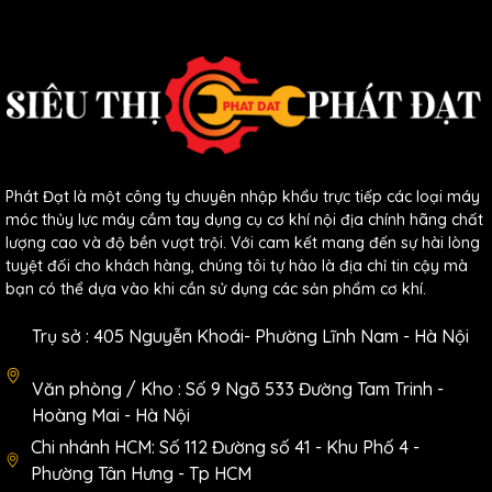
Phát Đạt là một công ty chuyên nhập khẩu trực tiếp các loại máy
móc thủy lực máy cầm tay dụng cụ cơ khí nội địa chính hãng chất
lượng cao và độ bền vượt trội. Với cam kết mang đến sự hài lòng
tuyệt đối cho khách hàng, chúng tôi tự hào là địa chỉ tin cậy mà
bạn có thể dựa vào khi cần sử dụng các sản phẩm cơ khí.
Trụ sở : 405 Nguyễn Khoái- Phường Lĩnh Nam - Hà Nội
Văn phòng / Kho : Số 9 Ngõ 533 Đường Tam Trinh -
Hoàng Mai - Hà Nội
Chi nhánh HCM: Số 112 Đường số 41 - Khu Phố 4 -
Phường Tân Hưng - Tp HCM