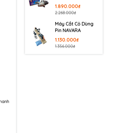
100
1.890.000₫
2.268.000₫
Máy Cắt Cỏ Dùng
Pin NAVARA
1.130.000₫
1.356.000₫
nhanh