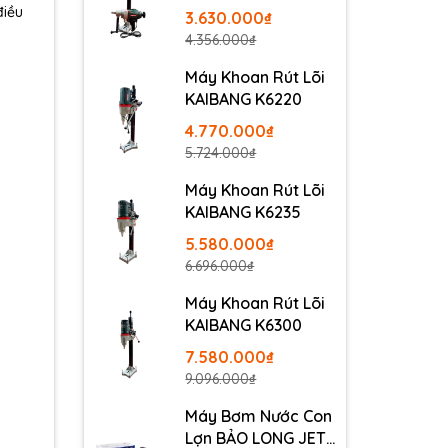
điều
3.630.000₫
4.356.000₫
Máy Khoan Rút Lõi
KAIBANG K6220
4.770.000₫
5.724.000₫
Máy Khoan Rút Lõi
KAIBANG K6235
5.580.000₫
6.696.000₫
Máy Khoan Rút Lõi
KAIBANG K6300
7.580.000₫
9.096.000₫
Máy Bơm Nước Con
Lợn BẢO LONG JET-