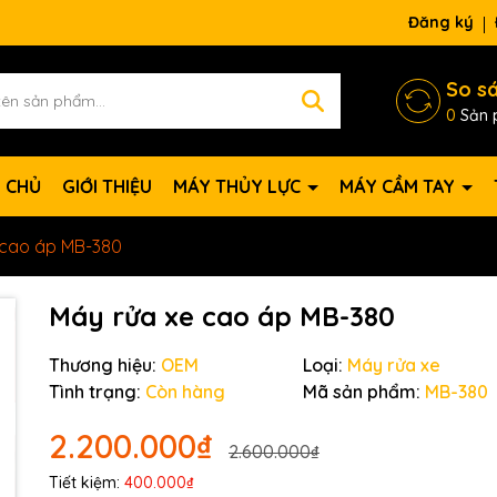
Đăng ký
So s
0
Sản 
 CHỦ
GIỚI THIỆU
MÁY THỦY LỰC
MÁY CẦM TAY
 cao áp MB-380
Máy rửa xe cao áp MB-380
Thương hiệu:
OEM
Loại:
Máy rửa xe
Tình trạng:
Còn hàng
Mã sản phẩm:
MB-380
2.200.000₫
2.600.000₫
Tiết kiệm:
400.000₫