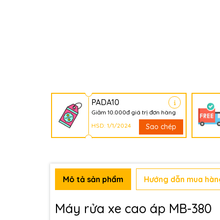
PADA10
Giảm 10.000đ giá trị đơn hàng
HSD: 1/1/2024
Sao chép
Mô tả sản phẩm
Hướng dẫn mua hàn
Máy rửa xe cao áp MB-380