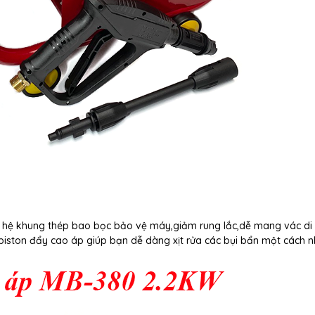
i hệ khung thép bao bọc bảo vệ máy,giảm rung lắc,dễ mang vác di
piston đẩy cao áp giúp bạn dễ dàng xịt rửa các bụi bẩn một cách 