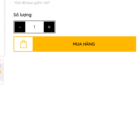
*Giá đã bao gồm VAT
Số lượng:
Mã giảm giá:
-
+
Ngày hết hạn:
MUA HÀNG
Điều kiện: