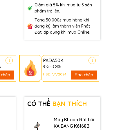
Giảm giá 5% khi mua từ 5 sản
phẩm trở lên.
Tặng 50.000₫ mua hàng khi
đăng ký làm thành viên Phát
Đạt, áp dụng khi mua Online.
PADA50K
g
Giảm 500k
HSD: 1/1/2024
 chép
Sao chép
CÓ THỂ
BẠN THÍCH
Máy Khoan Rút Lõi
KAIBANG K6168B