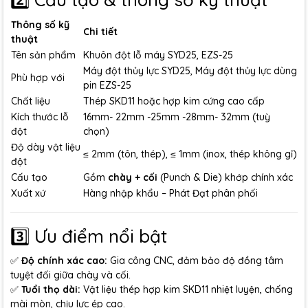
Thông số kỹ
Chi tiết
thuật
Tên sản phẩm
Khuôn đột lỗ máy SYD25, EZS-25
Máy đột thủy lực SYD25, Máy đột thủy lực dùng
Phù hợp với
pin EZS-25
Chất liệu
Thép SKD11 hoặc hợp kim cứng cao cấp
Kích thước lỗ
16mm- 22mm -25mm -28mm- 32mm (tuỳ
đột
chọn)
Độ dày vật liệu
≤ 2mm (tôn, thép), ≤ 1mm (inox, thép không gỉ)
đột
Cấu tạo
Gồm
chày + cối
(Punch & Die) khớp chính xác
Xuất xứ
Hàng nhập khẩu – Phát Đạt phân phối
3️⃣ Ưu điểm nổi bật
✅
Độ chính xác cao:
Gia công CNC, đảm bảo độ đồng tâm
tuyệt đối giữa chày và cối.
✅
Tuổi thọ dài:
Vật liệu thép hợp kim SKD11 nhiệt luyện, chống
mài mòn, chịu lực ép cao.