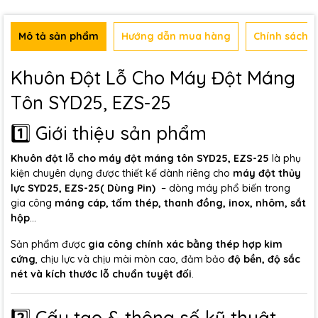
Mô tả sản phẩm
Hướng dẫn mua hàng
Chính sách b
Khuôn Đột Lỗ Cho Máy Đột Máng
Tôn SYD25, EZS-25
1️⃣ Giới thiệu sản phẩm
Khuôn đột lỗ cho máy đột máng tôn SYD25, EZS-25
là phụ
kiện chuyên dụng được thiết kế dành riêng cho
máy đột thủy
lực SYD25,
EZS-25( Dùng Pin)
– dòng máy phổ biến trong
gia công
máng cáp, tấm thép, thanh đồng, inox, nhôm, sắt
hộp
...
Sản phẩm được
gia công chính xác bằng thép hợp kim
cứng
, chịu lực và chịu mài mòn cao, đảm bảo
độ bền, độ sắc
nét và kích thước lỗ chuẩn tuyệt đối
.
2️⃣ Cấu tạo & thông số kỹ thuật