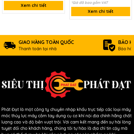
*Giá đã bao gồm VAT
Xem chi tiết
Xem chi tiết
GIAO HÀNG TOÀN QUỐC
BẢO H
Thanh toán tại nhà
Bảo hàn
Phát Đạt là một công ty chuyên nhập khẩu trực tiếp các loại máy
móc thủy lực máy cầm tay dụng cụ cơ khí nội địa chính hãng chất
lượng cao và độ bền vượt trội. Với cam kết mang đến sự hài lòng
tuyệt đối cho khách hàng, chúng tôi tự hào là địa chỉ tin cậy mà