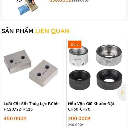
1.130.000₫
1.356.000₫
SẢN PHẨM
LIÊN QUAN
Sale
Lưỡi Cắt Sắt Thủy Lực RC16-
Nắp Vặn Giữ Khuôn Đột
RC20/22-RC25
CH60-CH70
450.000₫
200.000₫
240.000₫