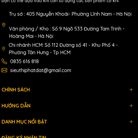
bạn có thể dựa vào khi cần sử dụng các sản phẩm cơ khí.
Trụ sở : 405 Nguyễn Khoái- Phường Lĩnh Nam - Hà Nội
Văn phòng / Kho : Số 9 Ngõ 533 Đường Tam Trinh -
Hoàng Mai - Hà Nội
Chi nhánh HCM: Số 112 Đường số 41 - Khu Phố 4 -
Phường Tân Hưng - Tp HCM
0835 616 818
sieuthiphatdat@gmail.com
CHÍNH SÁCH
HƯỚNG DẪN
DANH MỤC NỔI BẬT
ĐĂNG KÝ NHẬN TIN