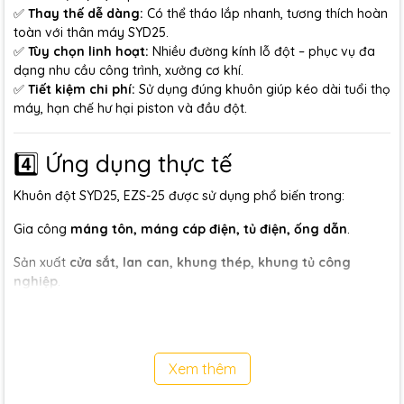
✅
Thay thế dễ dàng:
Có thể tháo lắp nhanh, tương thích hoàn
toàn với thân máy SYD25.
✅
Tùy chọn linh hoạt:
Nhiều đường kính lỗ đột – phục vụ đa
dạng nhu cầu công trình, xưởng cơ khí.
✅
Tiết kiệm chi phí:
Sử dụng đúng khuôn giúp kéo dài tuổi thọ
máy, hạn chế hư hại piston và đầu đột.
4️⃣ Ứng dụng thực tế
Khuôn đột SYD25, EZS-25 được sử dụng phổ biến trong:
Gia công
máng tôn, máng cáp điện, tủ điện, ống dẫn
.
Sản xuất
cửa sắt, lan can, khung thép, khung tủ công
nghiệp
.
Phù hợp cho
xưởng cơ khí, công trình điện, xây dựng và nhà
máy sản xuất cơ khí chính xác.
Xem thêm
5️⃣ Hướng dẫn sử dụng & bảo