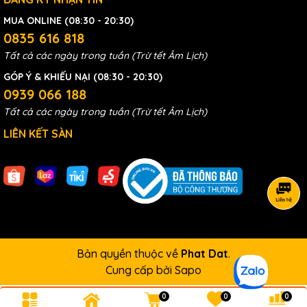
MUA ONLINE (08:30 - 20:30)
0835 616 818
Tất cả các ngày trong tuần (Trừ tết Âm Lịch)
GÓP Ý & KHIẾU NẠI (08:30 - 20:30)
0939 066 188
Tất cả các ngày trong tuần (Trừ tết Âm Lịch)
LIÊN KẾT SÀN
Bản quyền thuộc về
Phat Dat
.
Cung cấp bởi
Sapo
0
0
0