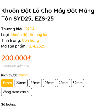
Khuôn Đột Lỗ Cho Máy Đột Máng
Tôn SYD25, EZS-25
Thương hiệu:
PADA
Loại:
khuôn đột lỗ thủy lực
Tình trạng:
Còn hàng
Mã sản phẩm:
KD-EZS25
200.000₫
*Giá đã bao gồm VAT
Kích thước:
18mm
18mm
20mm
22mm
25mm
28mm
32mm
Vòng đệm cao su
Số lượng: