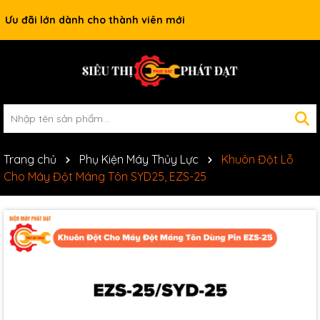
Ưu đãi lớn dành cho thành viên mới
Trang chủ
Phụ Kiện Máy Thủy Lực
Khuôn Đột Lỗ
Cho Máy Đột Máng Tôn SYD25, EZS-25